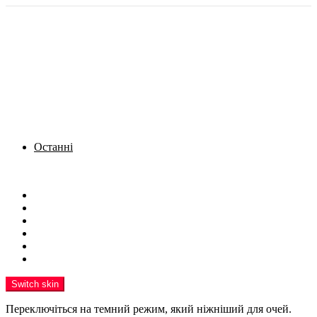
Останні
Menu
Новини
Політика
Кримінал
Фото
Надіслати новину
Реклама на сайті
Switch skin
Переключіться на темний режим, який ніжніший для очей.