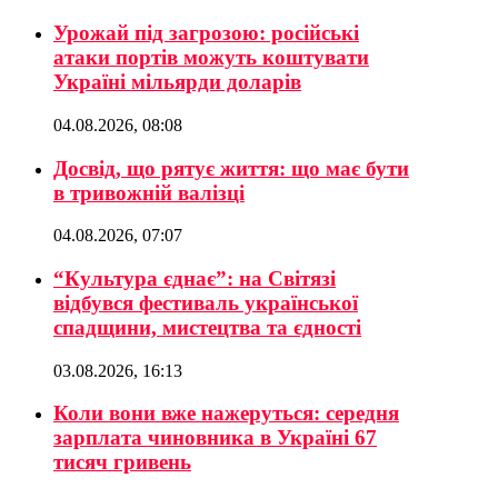
Урожай під загрозою: російські
атаки портів можуть коштувати
Україні мільярди доларів
04.08.2026, 08:08
Досвід, що рятує життя: що має бути
в тривожній валізці
04.08.2026, 07:07
“Культура єднає”: на Світязі
відбувся фестиваль української
спадщини, мистецтва та єдності
03.08.2026, 16:13
Коли вони вже нажеруться: середня
зарплата чиновника в Україні 67
тисяч гривень