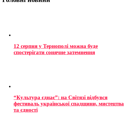
12 серпня у Тернополі можна буде
спостерігати сонячне затемнення
“Культура єднає”: на Світязі відбувся
фестиваль української спадщини, мистецтва
та єдності