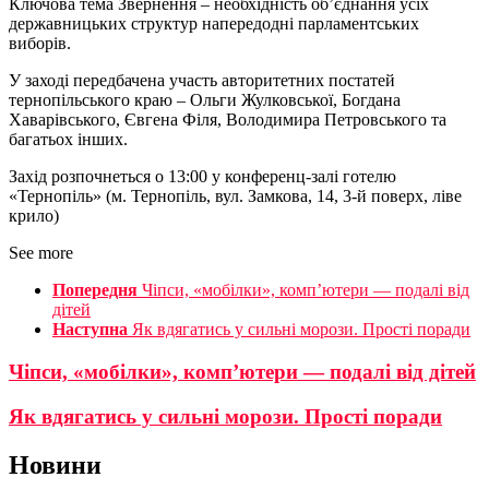
Ключова тема Звернення – необхідність об’єднання усіх
державницьких структур напередодні парламентських
виборів.
У заході передбачена участь авторитетних постатей
тернопільського краю – Ольги Жулковської, Богдана
Хаварівського, Євгена Філя, Володимира Петровського та
багатьох інших.
Захід розпочнеться о 13:00 у конференц-залі готелю
«Тернопіль» (м. Тернопіль, вул. Замкова, 14, 3-й поверх, ліве
крило)
See more
Попередня
Чіпси, «мобілки», комп’ютери — подалі від
дітей
Наступна
Як вдягатись у сильні морози. Прості поради
Чіпси, «мобілки», комп’ютери — подалі від дітей
Як вдягатись у сильні морози. Прості поради
Новини