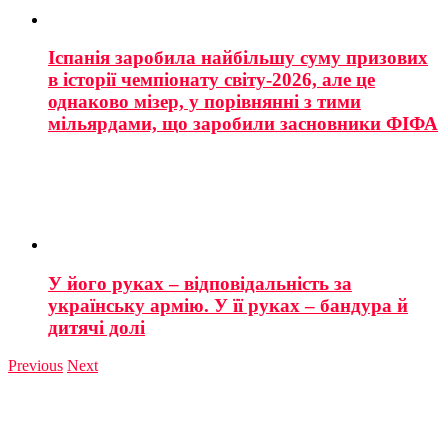
Іспанія заробила найбільшу суму призових
в історії чемпіонату світу-2026, але це
однаково мізер, у порівнянні з тими
мільярдами, що заробили засновники ФІФА
У його руках – відповідальність за
українську армію. У її руках – бандура й
дитячі долі
Previous
Next