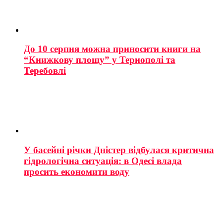
До 10 серпня можна приносити книги на
“Книжкову площу” у Тернополі та
Теребовлі
У басейні річки Дністер відбулася критична
гідрологічна ситуація: в Одесі влада
просить економити воду