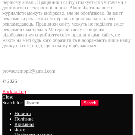
першому абзаці. Працівники сайту спілкується з читачами з
допомогою електронної пошти. Відповідати на листи
журналісти можуть вибірково, але не обов'язково. За зміст
реклами та рекламних матеріалів відповідальність несе
рекламодавець. Працівнки сайту можуть не поділяти зміст
рекламних матеріалів Матеріали сайту є творчим
відображенням сприйняття світу працівниками сайту, не
мають на меті будь-кого образити та відображають лише нашу
дуику на світ, події, що в ньому відбуваються.
Контакти:
provse.ternopil@gmail.com
© 2026
Back to Top
Close
Search for:
Search
Новини
Політика
Кримінал
Фото