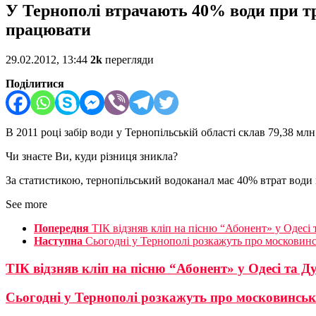
У Тернополі втрачають 40% води при тр
працювати
29.02.2012, 13:44
2k
перегляди
Поділитися
В 2011 році забір води у Тернопільській області склав 79,38 мл
Чи знаєте Ви, куди різниця зникла?
За статистикою, тернопільський водоканал має 40% втрат води 
See more
Попередня
ТІК відзняв кліп на пісню “Абонент» у Одесі 
Наступна
Сьогодні у Тернополі розкажуть про московин
ТІК відзняв кліп на пісню “Абонент» у Одесі та Д
Сьогодні у Тернополі розкажуть про московинсь