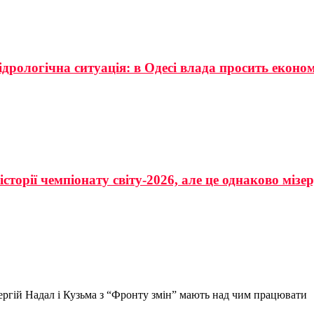
ідрологічна ситуація: в Одесі влада просить еконо
сторії чемпіонату світу-2026, але це однаково мізе
ергій Надал і Кузьма з “Фронту змін” мають над чим працювати