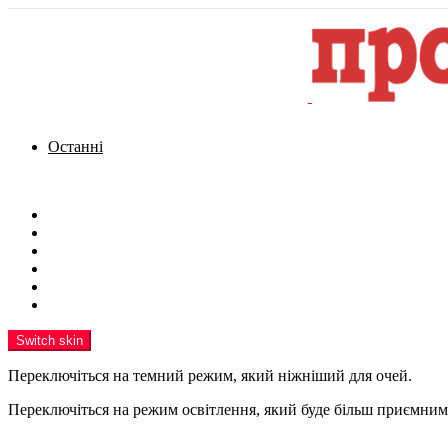
Останні
Menu
Новини
Політика
Кримінал
Фото
Надіслати новину
Реклама на сайті
Switch skin
Переключіться на темний режим, який ніжніший для очей.
Переключіться на режим освітлення, який буде більш приємним 
шукати