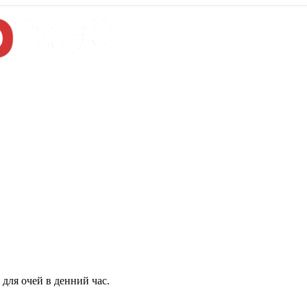
для очей в денний час.