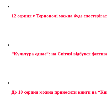
12 серпня у Тернополі можна буде спостеріга
“Культура єднає”: на Світязі відбувся фестив
До 10 серпня можна приносити книги на “Кн