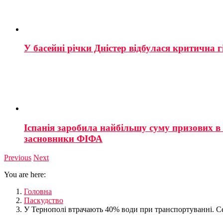
У басейні річки Дністер відбулася критична г
Іспанія заробила найбільшу суму призових в і
засновники ФІФА
Previous
Next
You are here:
Головна
Паскудство
У Тернополі втрачають 40% води при транспортуванні. С