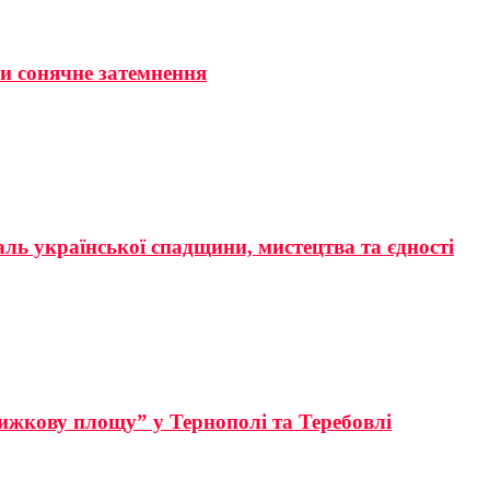
ти сонячне затемнення
аль української спадщини, мистецтва та єдності
ижкову площу” у Тернополі та Теребовлі