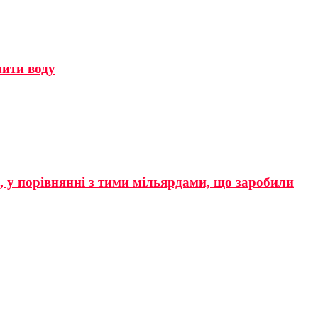
мити воду
р, у порівнянні з тими мільярдами, що заробили