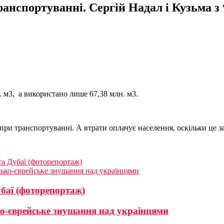
анспортуванні. Сергій Надал і Кузьма з
н. м3, а використано лише 67,38 млн. м3.
при транспортуванні. А втрати оплачує населення, оскільки це з
та Дубаї (фоторепортаж)
сько-єврейське знущання над українцями
убаї (фоторепортаж)
ко-єврейське знущання над українцями