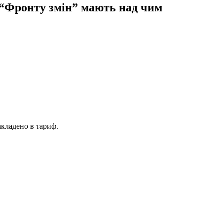
 “Фронту змін” мають над чим
акладено в тариф.