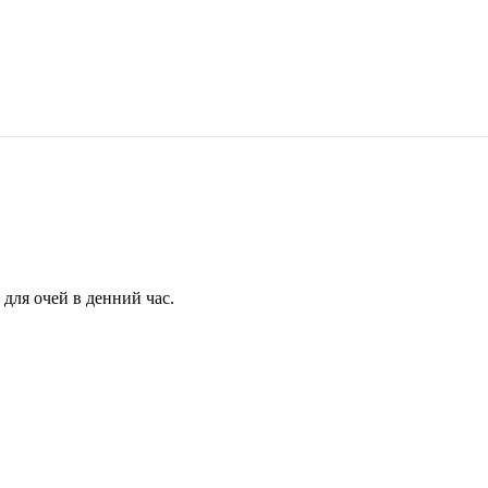
для очей в денний час.