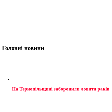
Головні новини
На Тернопільщині заборонили ловити раків