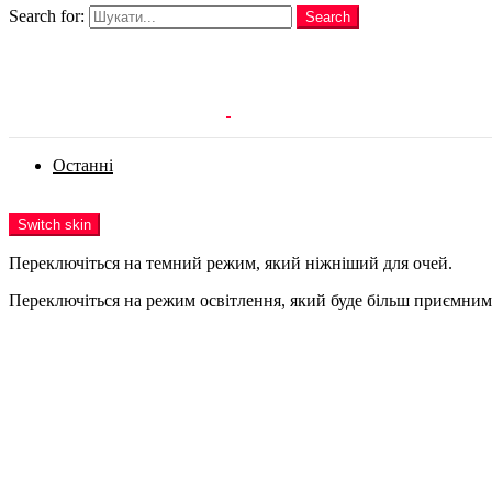
Search for:
Search
Login
Останні
Menu
Switch skin
Переключіться на темний режим, який ніжніший для очей.
Переключіться на режим освітлення, який буде більш приємним 
Login