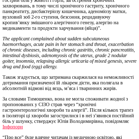
гострий біль у животі і горлі, загострення хронічних
захворювань, в тому числі хронічного гастриту, хронічного
панкреатиту, дисбактеріозу кишечника, аденоміозу матки,
вузловий зоб 2-го ступеня, безсоння, рецидивуючу
кропив’янку змішаного алергічного генезу, алергію на
медикаменти та продукти харчування (яйця)”.
The applicant complained about sudden subcutaneous
haemorrhages, acute pain in her stomach and throat, exacerbation
of chronic diseases, including chronic gastritis, chronic pancreatitis,
intestinal dysbiosis, adenomyosis of the uterus, grade 2 nodular
goiter, insomnia, relapsing allergic urticaria of mixed genesis, severe
drug and food (egg) allergy.
Також згадується, що затримана скаржилася на неможливості
дотримання призначеної їй лікарем дієти, яка полягала в
абсолютній відмові від яєць, м’яса і тваринних жирів.
За словами Тимошенко, вона не могла споживати жодної з
пропонованих у СІЗО страв через “хронічні
гастроентерологічні хвороби та алергії”. Після кількох трапез
в ізоляторі ці хвороби загострилися і в неї з’явився постійний
біль у шлунку, стверджує Юлія Володимирівна, повідомляє
Інфопорн
“Про все” буде вдячне читачам із медичною освітою, які