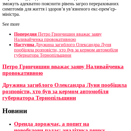
зможуть адекватно пояснити рівень загроз перерахованих
симптомів для життя і здоров’я ув’язненого екс-прем’єр-
міністра.
See more
Попередня
Петро Гринчишин вважає заяву
Наливайченка провокативною
Наступна
Дружина загиблого Олександра Луня
пообіцяла розповісти, хто був за кермом автомобіля
губернатора Тернопільщини
Петро Гринчишин вважає заяву Наливайченка
провокативною
Дружина загиблого Олександра Луня пообіцяла
розповісти, хто був за кермом автомобіля
губернатора Тернопільщини
Новини
Оренда дорожчає, а попит на
новобудови падає: аналітика ринку