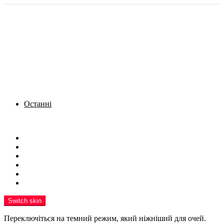
Останні
Menu
Новини
Політика
Кримінал
Фото
Надіслати новину
Реклама на сайті
Switch skin
Переключіться на темний режим, який ніжніший для очей.