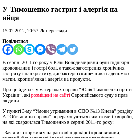
У Тимошенко гастрит і алергія на
яйця
15.02.2012, 20:57
2k
перегляди
Поділитися
В серпні 2011-го року у Юлії Володимирівни були підшкірні
крововиливи і гострі болі, а також загострення хронічних
гастриту і панкреатиту, дисбактеріоз кишечника і аденоміоз
матки, кропив’янка і алергія на продукти.
Про це йдеться у матеріалах справи “Юлія Тимошенко проти
України”, які
розміщені на сайті
Європейського суду з прав
людини.
У пункті 3-му “Умови утримання в СІЗО №13 Києва” розділу
А “Обставини справи” перераховуються симптоми і хвороби,
на які скаржилася Тимошенко в серпні 2011-го року:
“Заявник скаржився на раптові підшкірні крововиливи,