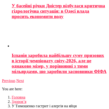
У басейні річки Дністер відбулася критична
гідрологічна ситуація: в Одесі влада
просить економити воду
Іспанія заробила найбільшу суму призових
в історії чемпіонату світу-2026, але це
однаково мізер, у порівнянні з тими
мільярдами, що заробили засновники ФІФА
Previous
Next
You are here:
Головна
Здоров’я
У Тимошенко гастрит і алергія на яйця