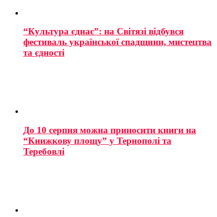
“Культура єднає”: на Світязі відбувся
фестиваль української спадщини, мистецтва
та єдності
До 10 серпня можна приносити книги на
“Книжкову площу” у Тернополі та
Теребовлі