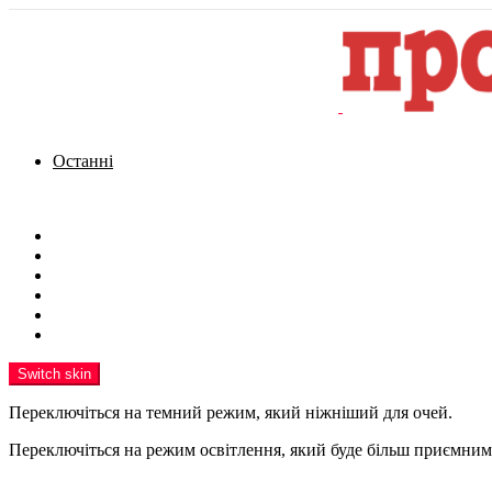
Останні
Menu
Новини
Політика
Кримінал
Фото
Надіслати новину
Реклама на сайті
Switch skin
Переключіться на темний режим, який ніжніший для очей.
Переключіться на режим освітлення, який буде більш приємним 
шукати