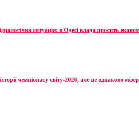
ідрологічна ситуація: в Одесі влада просить еконо
сторії чемпіонату світу-2026, але це однаково мізе