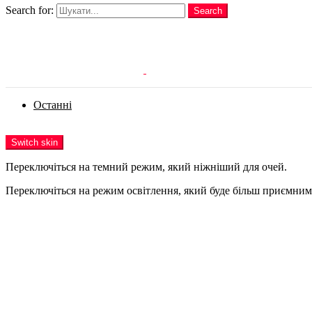
Search for:
Search
Login
Останні
Menu
Switch skin
Переключіться на темний режим, який ніжніший для очей.
Переключіться на режим освітлення, який буде більш приємним 
Login