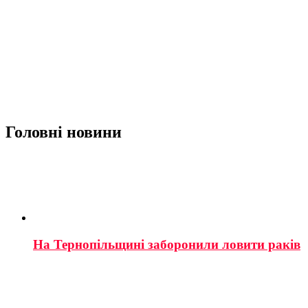
Головні новини
На Тернопільщині заборонили ловити раків