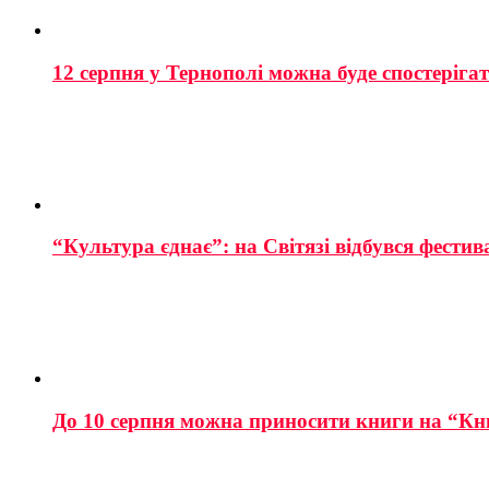
12 серпня у Тернополі можна буде спостеріга
“Культура єднає”: на Світязі відбувся фестив
До 10 серпня можна приносити книги на “Кн