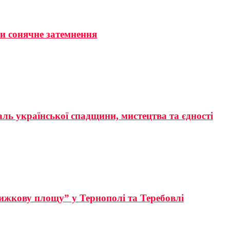
ти сонячне затемнення
аль української спадщини, мистецтва та єдності
ижкову площу” у Тернополі та Теребовлі