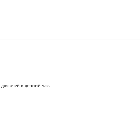
для очей в денний час.