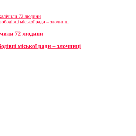
скалічили 72 людини
ободівці міської ради – злочинці
ічили 72 людини
одівці міської ради – злочинці