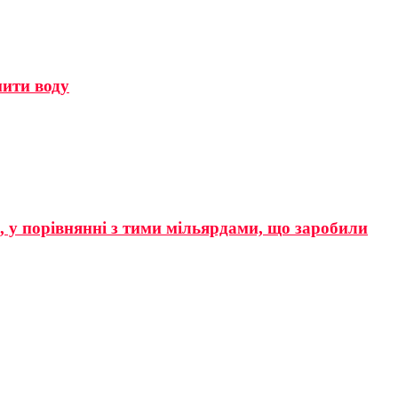
мити воду
р, у порівнянні з тими мільярдами, що заробили