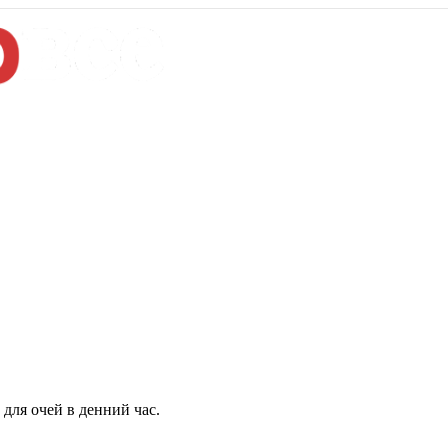
для очей в денний час.