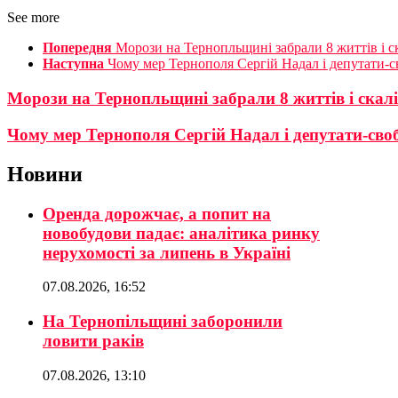
See more
Попередня
Морози на Тернопльщині забрали 8 життів і 
Наступна
Чому мер Тернополя Сергій Надал і депутати-св
Морози на Тернопльщині забрали 8 життів і скал
Чому мер Тернополя Сергій Надал і депутати-своб
Новини
Оренда дорожчає, а попит на
новобудови падає: аналітика ринку
нерухомості за липень в Україні
07.08.2026, 16:52
На Тернопільщині заборонили
ловити раків
07.08.2026, 13:10