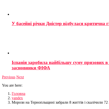
У басейні річки Дністер відбулася критична г
Іспанія заробила найбільшу суму призових в і
засновники ФІФА
Previous
Next
You are here:
Головна
yandex
Морози на Тернопльщині забрали 8 життів і скалічили 7