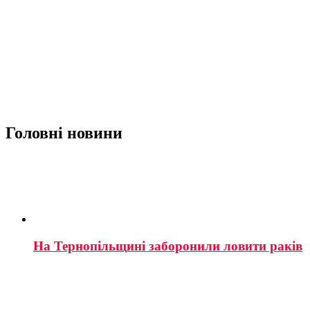
Головні новини
На Тернопільщині заборонили ловити раків