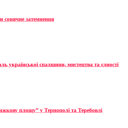
ти сонячне затемнення
аль української спадщини, мистецтва та єдності
ижкову площу” у Тернополі та Теребовлі