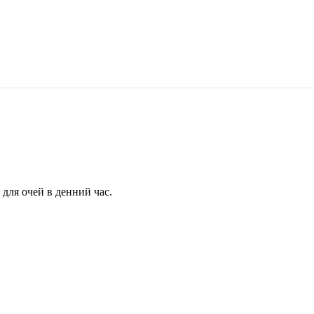
для очей в денний час.