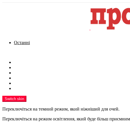
Останні
Menu
Новини
Політика
Кримінал
Фото
Надіслати новину
Реклама на сайті
Switch skin
Переключіться на темний режим, який ніжніший для очей.
Переключіться на режим освітлення, який буде більш приємним 
шукати