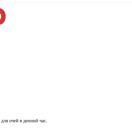
для очей в денний час.