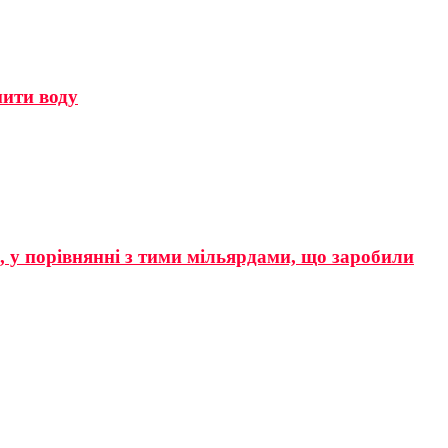
мити воду
р, у порівнянні з тими мільярдами, що заробили