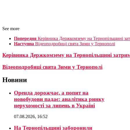
See more
Попередня
Керівника Держкомзему на Тернопільщині затр
Наступна
Відеоподробиці свята Зими у Тернополі
Керівника Держкомзему на Тернопільщині затрима
Відеоподробиці свята Зими у Тернополі
Новини
Оренда дорожчає, а попит на
новобудови падає: аналітика ринку
нерухомості за липень в Україні
07.08.2026, 16:52
На Тернопільщині заборонили