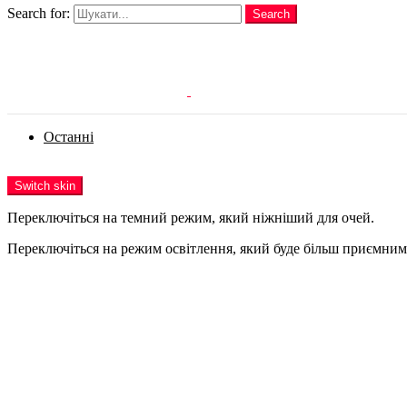
Search for:
Search
Login
Останні
Menu
Switch skin
Переключіться на темний режим, який ніжніший для очей.
Переключіться на режим освітлення, який буде більш приємним 
Login