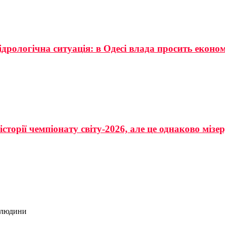
ідрологічна ситуація: в Одесі влада просить еконо
сторії чемпіонату світу-2026, але це однаково мізе
2 людини