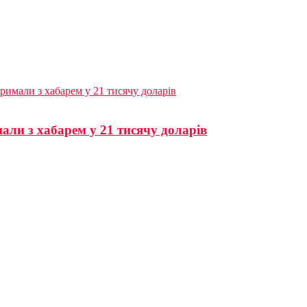
имали з хабарем у 21 тисячу доларів
ли з хабарем у 21 тисячу доларів