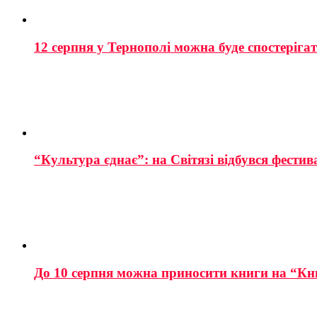
12 серпня у Тернополі можна буде спостеріга
“Культура єднає”: на Світязі відбувся фестив
До 10 серпня можна приносити книги на “Кн