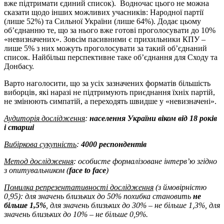
вже підтримати єдиний список). Водночас цього не можна
сказати щодо інших можливих учасників: Народної партії
(лише 52%) та Сильної України (лише 64%). Додає цьому
об’єднанню те, що за нього вже готові проголосувати до 10%
«невизначених». Зовсім пасивними є прихильники КПУ –
лише 5% з них можуть проголосувати за такий об’єднаний
список. Найбільш перспективне таке об’єднання для Сходу та
Донбасу.
Варто наголосити, що за усіх зазначених форматів більшість
виборців, які наразі не підтримують приєднання їхніх партій,
не змінюють симпатій, а переходять швидше у «невизначені».
Аудиторія дослідження
:
населення України віком від 18 років
і старші
Вибіркова сукупність
:
4000 респондентів
Метод дослідження
: особисте формалізоване інтерв’ю згідно
з опитувальником (
face to face
)
Помилка репрезентативності дослідження
(з ймовірністю
0,95): для значень близьких до 50% похибка становить
не
більше 1,5%
, для значень близьких до 30% – не більше 1,3%, для
значень близьких до 10% – не більше 0,9%.