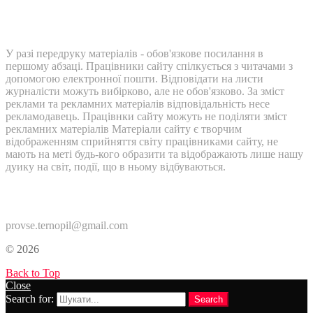
У разі передруку матеріалів - обов'язкове посилання в
першому абзаці. Працівники сайту спілкується з читачами з
допомогою електронної пошти. Відповідати на листи
журналісти можуть вибірково, але не обов'язково. За зміст
реклами та рекламних матеріалів відповідальність несе
рекламодавець. Працівнки сайту можуть не поділяти зміст
рекламних матеріалів Матеріали сайту є творчим
відображенням сприйняття світу працівниками сайту, не
мають на меті будь-кого образити та відображають лише нашу
дуику на світ, події, що в ньому відбуваються.
Контакти:
provse.ternopil@gmail.com
© 2026
Back to Top
Close
Search for:
Search