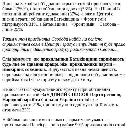
Лише на Заході за об’єднання «трьох» готові проголосувати
більше (56%), ніж за об’єднання «двох» (53%). На Півночі їх
потенційний рейтинг однаковий (37%), а вже в Центрі є
значні втрати: об’єднання Батьківщина + Фронт змін
підтримують 31%, а Батьківщина + Фронт змін + Свобода –
лише 25%.
Таким чином приєднання Свободи найбільш болісно
сприймається саме в Центрі і градус неприйняття буде прямо
пропорційним підвищенню градусу радикальності Свободи.
Слід зазначити, що
прихильники Батьківщини сприймають
будь-яке об’єднання краще, ніж прихильники партій –
ймовірних союзників
. Відчувається певна незахищеність,
спровокована відсутністю лідера, відповідно об’єднання може
сприйматися і через призму шляху до захисту.
Не досягається кумулятивного ефекту і при об’єднанні
провладних партій.
За
ЄДИНИЙ СПИСОК Партії регіонів,
Народної партії та Сильної України
готові вже
проголосувати 21%, при цьому «по одному» партії можуть
отримати 23%.
Найбільш впевненими за такого формату почуваються
прихильники Партії регіонів (майже 90% прихильників готові