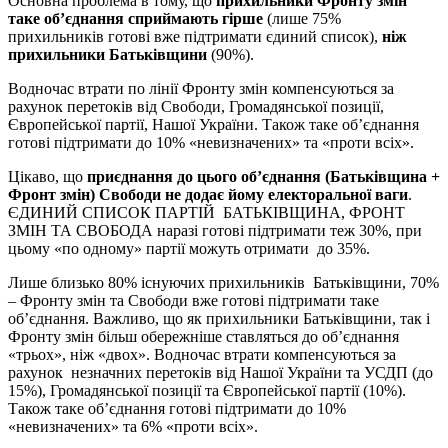
Основна проблема в тому, що
прихильники Фронту змін
таке об’єднання сприймають гірше
(лише 75%
прихильників готові вже підтримати єдиний список),
ніж
прихильники Батьківщини
(90%).
Водночас втрати по лінії Фронту змін компенсуються за
рахунок перетоків від Свободи, Громадянської позиції,
Європейської партії, Нашої України. Також таке об’єднання
готові підтримати до 10% «невизначених» та «проти всіх».
Цікаво, що
приєднання до цього об’єднання (Батьківщина +
Фронт змін) Свободи
не додає йому електоральної ваги
.
ЄДИНИЙ СПИСОК ПАРТІЙ БАТЬКІВЩИНА, ФРОНТ
ЗМІН ТА СВОБОДА наразі готові підтримати теж 30%, при
цьому «по одному» партії можуть отримати до 35%.
Лише близько 80% існуючих прихильників Батьківщини, 70%
– Фронту змін та Свободи вже готові підтримати таке
об’єднання. Важливо, що як прихильники Батьківщини, так і
Фронту змін більш обережніше ставляться до об’єднання
«трьох», ніж «двох». Водночас втрати компенсуються за
рахунок незначних перетоків від Нашої України та УСДП (до
15%), Громадянської позиції та Європейської партії (10%).
Також таке об’єднання готові підтримати до 10%
«невизначених» та 6% «проти всіх».