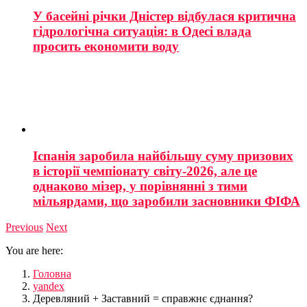
У басейні річки Дністер відбулася критична
гідрологічна ситуація: в Одесі влада
просить економити воду
Іспанія заробила найбільшу суму призових
в історії чемпіонату світу-2026, але це
однаково мізер, у порівнянні з тими
мільярдами, що заробили засновники ФІФА
Previous
Next
You are here:
Головна
yandex
Деревляний + Заставний = справжнє єднання?