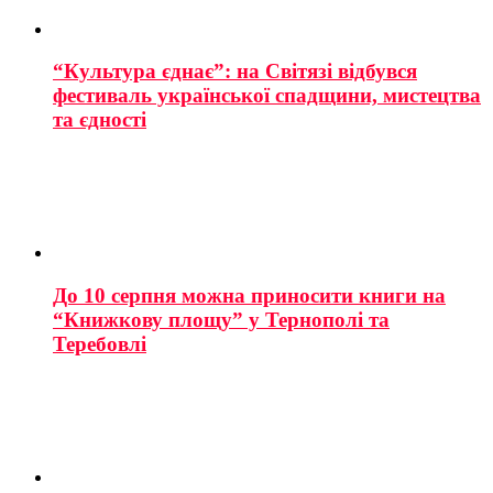
“Культура єднає”: на Світязі відбувся
фестиваль української спадщини, мистецтва
та єдності
До 10 серпня можна приносити книги на
“Книжкову площу” у Тернополі та
Теребовлі