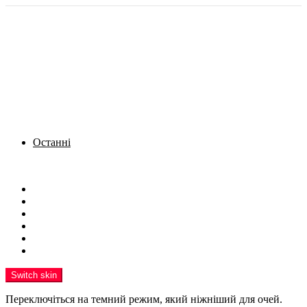
Останні
Menu
Новини
Політика
Кримінал
Фото
Надіслати новину
Реклама на сайті
Switch skin
Переключіться на темний режим, який ніжніший для очей.