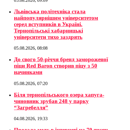
05.08.2026, 09:09
Львівська політехніка стала
найпопулярнішим університетом
серед вступників в Україні.
Тернопільські хабарницькі
університети тихо заздрять
05.08.2026, 08:08
До свого 50-річчя бренд замороженої
піци Red Baron створив піцу з 50
начинками
05.08.2026, 07:20
Біля тернопільського озера хапуга-
чиновник зрубав 248 у парку
“Загребелля”
04.08.2026, 19:33
Продала меду в інтернеті на 70 тисяч