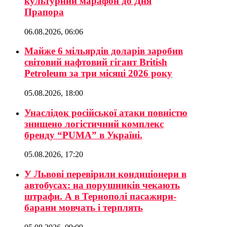
культурний марафон до Дня
Прапора
06.08.2026, 06:06
Майже 6 мільярдів доларів заробив
світовий нафтовий гігант British
Petroleum за три місяці 2026 року
05.08.2026, 18:00
Унаслідок російської атаки повністю
знищено логістичний комплекс
бренду “PUMA” в Україні.
05.08.2026, 17:20
У Львові перевірили кондиціонери в
автобусах: на порушників чекають
штрафи. А в Тернополі пасажири-
барани мовчать і терплять