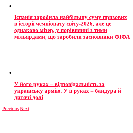
Іспанія заробила найбільшу суму призових
в історії чемпіонату світу-2026, але це
однаково мізер, у порівнянні з тими
мільярдами, що заробили засновники ФІФА
У його руках – відповідальність за
українську армію. У її руках – бандура й
дитячі долі
Previous
Next