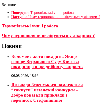
See more
Попередня
Тернопільські учні і робота
Наступна
Чому тернополяни не лікуються у лікарнях ?
Тернопільські учні і робота
Чому тернополяни не лікуються у лікарнях ?
Новини
Коломойського посадять. Якщо
голову Верховного Суду Князева
посадили, то цю дрібноту запросто
06.08.2026, 18:16
Як влада Зеленського намагається
“хакнути” незалежні конкурси –
добре показали приклади з
переписок Стефанішиної