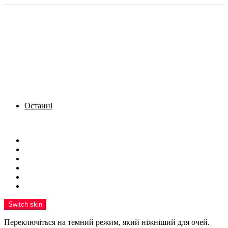
Останні
Menu
Новини
Політика
Кримінал
Фото
Надіслати новину
Реклама на сайті
Switch skin
Переключіться на темний режим, який ніжніший для очей.