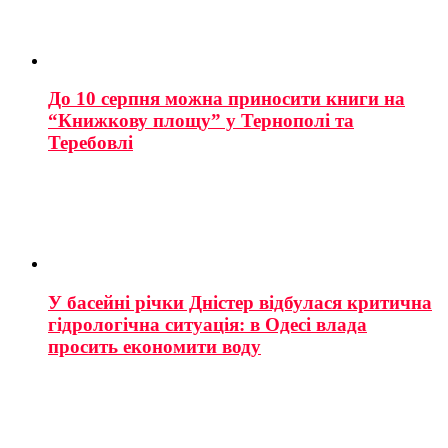
До 10 серпня можна приносити книги на
“Книжкову площу” у Тернополі та
Теребовлі
У басейні річки Дністер відбулася критична
гідрологічна ситуація: в Одесі влада
просить економити воду