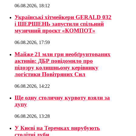
06.08.2026, 18:12
Українські хітмейкери GERALD 032
і ШЕРШЕНЬ запустили спільний
музичний проєкт «КОМПОТ»
06.08.2026, 17:59
Майже 21 млн грн необґрунтованих
активів: ДБР повідомило про
підозру колишньому керівнику
логістики Повітряних Сил
06.08.2026, 14:22
Ще одну столичну курвоту взяли за
дупу
06.08.2026, 13:28
У Києві на Теремках вирубують
столітні дуби