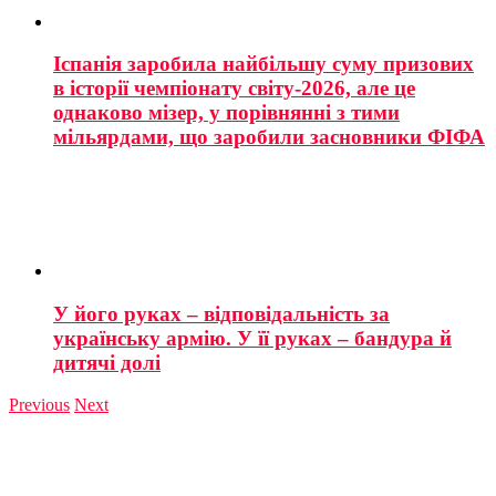
Іспанія заробила найбільшу суму призових
в історії чемпіонату світу-2026, але це
однаково мізер, у порівнянні з тими
мільярдами, що заробили засновники ФІФА
У його руках – відповідальність за
українську армію. У її руках – бандура й
дитячі долі
Previous
Next