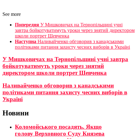
See more
Попередня
У Мишковичах на Тернопільщині учні
завтра бойкотуватимуть уроки через знятий директором
школи портрет Шевченка
Наступна
Наливайченко обговорив з канадськими
політиками питання захисту чесних виборів в Україні
У Мишковичах на Тернопільщині учні завтра
бойкотуватимуть уроки через знятий
директором школи портрет Шевченка
Наливайченко обговорив з канадськими
політиками питання захисту чесних виборів в
Україні
Новини
Коломойського посадять. Якщо
голову Верховного Суду Князева