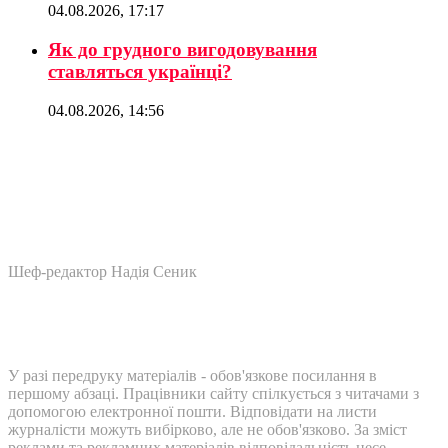
04.08.2026, 17:17
Як до грудного вигодовування
ставляться українці?
04.08.2026, 14:56
Шеф-редактор Надія Сеник
У разі передруку матеріалів - обов'язкове посилання в
першому абзаці. Працівники сайту спілкується з читачами з
допомогою електронної пошти. Відповідати на листи
журналісти можуть вибірково, але не обов'язково. За зміст
реклами та рекламних матеріалів відповідальність несе