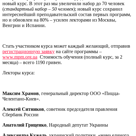
новый курс. В этот раз мы увеличили набор до 70 человек
(
стандартный набор – 50 человек
); новый курс сохранил
интереснейший преподавательский состав первых программ,
но и обновлен на 80% – усилен лекторами из Москвы,
Венгрии и Испании.
Стать участником курса может каждый желающий, отправив
регистрационную заявку
на сайте программы –
www.mpm.org.ua
Стоимость обучения (полный курс, за 2
месяца) – всего 1190 гривен.
Лекторы курса:
Максим Храмов
, генеральный директор ООО «Пицца-
Челентано-Киев».
Алексей Ситников
, советник председателя правления
Сбербанк России
Анатолий Гриценко
, Народный депутат Украины
Александра Кужель
, украинский политики, «мама единого