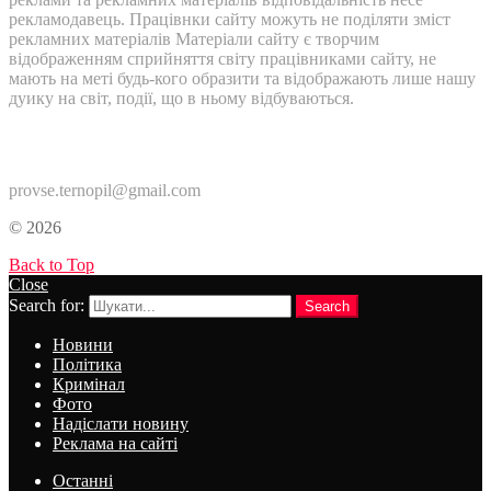
рекламодавець. Працівнки сайту можуть не поділяти зміст
рекламних матеріалів Матеріали сайту є творчим
відображенням сприйняття світу працівниками сайту, не
мають на меті будь-кого образити та відображають лише нашу
дуику на світ, події, що в ньому відбуваються.
Контакти:
provse.ternopil@gmail.com
© 2026
Back to Top
Close
Search for:
Search
Новини
Політика
Кримінал
Фото
Надіслати новину
Реклама на сайті
Останні