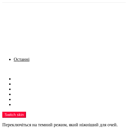
Останні
Menu
Новини
Політика
Кримінал
Фото
Надіслати новину
Реклама на сайті
Switch skin
Переключіться на темний режим, який ніжніший для очей.