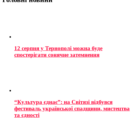
12 серпня у Тернополі можна буде
спостерігати сонячне затемнення
“Культура єднає”: на Світязі відбувся
фестиваль української спадщини, мистецтва
та єдності