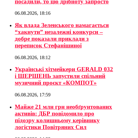
посадили, то цю дрібноту запросто
06.08.2026, 18:16
Як влада Зеленського намагається
“хакнути” незалежні конкурси –
добре показали приклади з
переписок Стефанішиної
06.08.2026, 18:12
Українські хітмейкери GERALD 032
і ШЕРШЕНЬ запустили спільний
музичний проєкт «КОМПОТ»
06.08.2026, 17:59
Майже 21 млн грн необґрунтованих
активів: ДБР повідомило про
підозру колишньому керівнику
логістики Повітряних Сил