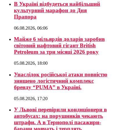
В Україні відбудеться найбільший
культурний марафон до Дня
Прапора
06.08.2026, 06:06
Майже 6 мільярдів доларів заробив
світовий нафтовий гігант British
Petroleum за три місяці 2026 року
05.08.2026, 18:00
Унаслідок російської атаки повністю
знищено логістичний комплекс
бренду “PUMA” в Україні.
05.08.2026, 17:20
У Львові перевірили кондиціонери в
автобусах: на порушників чекають
штрафи. А в Тернополі пасажири-
барани мовчать і терплять