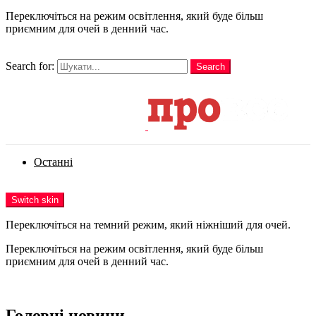
Переключіться на режим освітлення, який буде більш
приємним для очей в денний час.
шукати
Search for:
Search
Login
Останні
Menu
Switch skin
Переключіться на темний режим, який ніжніший для очей.
Переключіться на режим освітлення, який буде більш
приємним для очей в денний час.
Login
Головні новини