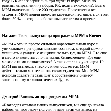
году. В Киеве завершились три удачных курса МРМ по
разным направления (выборы, PR, политтехнологии). Всего
МРМ выпустила более 200 студентов. Практически все
студенты МРМ пошли вверх по карьерной лестнице, при этом
более 30 % – создали собственные агентства и проекты.
Наталия Ткач
,
выпускница программы МРМ в Киеве:
«МРМ – это не просто сильный образовательный курс с
уникальным преподавательским составом, который можно
услышать и увидеть с лекциями только тут, на МРМ. Это еще
и место знакомства с политиками, бизнесменами. Где еще
можно с ними познакомится? А так я стала их ученицей. На
МРМ вы два месяца тесно с ними общаетесь. МРМ
действительно меняет жизнь своих студентов. Мне МРМ
помогла сделать первый шаг к собственному бизнесу,
защищенному от «политических бурь».
Дмитрий Раимов, автор программы МРМ:
«Благодаря отзывам наших выпускников, мы еще до начала
набора на программу получили пару десятков заявок на