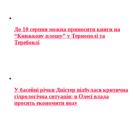
До 10 серпня можна приносити книги на
“Книжкову площу” у Тернополі та
Теребовлі
У басейні річки Дністер відбулася критична
гідрологічна ситуація: в Одесі влада
просить економити воду