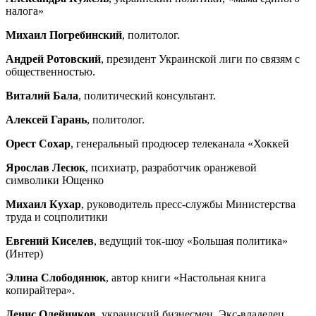
налога»
Михаил Погребинский
, политолог.
Андрей Ротовский
, президент Украинской лиги по связям с
общественностью.
Виталий Бала
, политический консультант.
Алексей Гарань
, политолог.
Орест Сохар
, генеральный продюсер телеканала «Хоккей
Ярослав Лесюк
, психиатр, разработчик оранжевой
символики Ющенко
Михаил Кухар
, руководитель пресс-службы Министерства
труда и соцполитики
Евгений Киселев
, ведущий ток-шоу «Большая политика»
(Интер)
Элина Слободянюк
, автор книги «Настольная книга
копирайтера».
Денис Олейников
, украинский бизнесмен. Экс-владелец