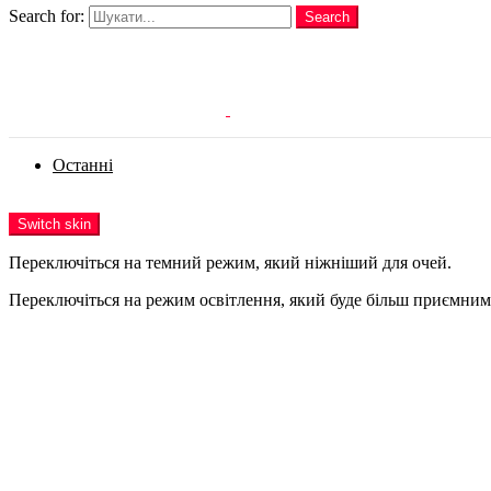
Search for:
Search
Login
Останні
Menu
Switch skin
Переключіться на темний режим, який ніжніший для очей.
Переключіться на режим освітлення, який буде більш приємним 
Login