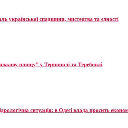
аль української спадщини, мистецтва та єдності
ижкову площу” у Тернополі та Теребовлі
ідрологічна ситуація: в Одесі влада просить еконо