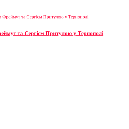
ою Фреймут та Сергієм Притулою у Тернополі
реймут та Сергієм Притулою у Тернополі