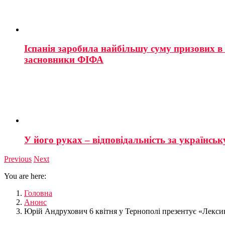
Іспанія заробила найбільшу суму призових в і
засновники ФІФА
У його руках – відповідальність за українську
Previous
Next
You are here:
Головна
Анонс
Юрій Андрухович 6 квітня у Тернополі презентує «Лекси