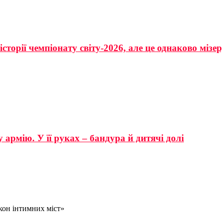
сторії чемпіонату світу-2026, але це однаково мізе
 армію. У її руках – бандура й дитячі долі
кон інтимних міст»