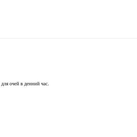
для очей в денний час.