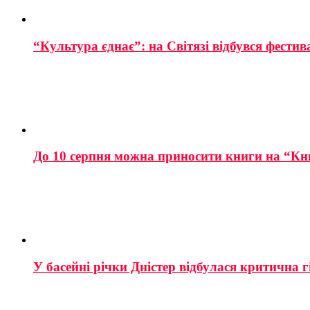
“Культура єднає”: на Світязі відбувся фестив
До 10 серпня можна приносити книги на “Кн
У басейні річки Дністер відбулася критична г