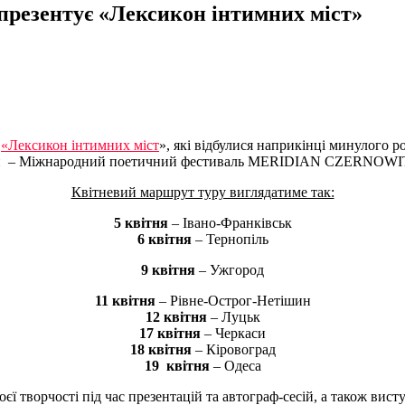
презентує «Лексикон інтимних міст»
а
«Лексикон інтимних міст
», які відбулися наприкінці минулого 
нижки – Міжнародний поетичний фестиваль MERIDIAN CZERNOW
Квітневий маршрут туру виглядатиме так:
5 квітня
– Івано-Франківськ
6 квітня
– Тернопіль
9
квітня
– Ужгород
11 квітня
– Рівне-Острог-Нетішин
12 квітня
– Луцьк
17 квітня
– Черкаси
18 квітня
– Кіровоград
19
квітня
– Одеса
ї творчості під час презентацій та автограф-сесій, а також вис