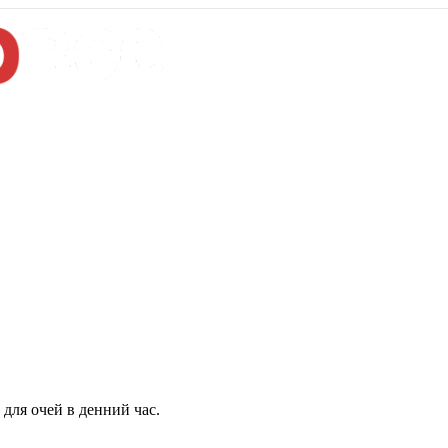
для очей в денний час.