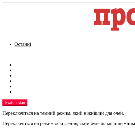
Останні
Menu
Новини
Політика
Кримінал
Фото
Надіслати новину
Реклама на сайті
Switch skin
Переключіться на темний режим, який ніжніший для очей.
Переключіться на режим освітлення, який буде більш приємним 
шукати