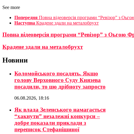
See more
Попередня
Повна відеоверсія програми “Ревізор” з Оьг
Наступна
Крадене здали на металобрухт
Повна відеоверсія програми “Ревізор” з Оьгою Ф
Крадене здали на металобрухт
Новини
Коломойського посадять. Якщо
голову Верховного Суду Князева
посадили, то цю дрібноту запросто
06.08.2026, 18:16
Як влада Зеленського намагається
“хакнути” незалежні конкурси –
добре показали приклади з
переписок Стефанішиної