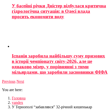
У басейні річки Дністер відбулася критична
гідрологічна ситуація: в Одесі влада
просить економити воду
Іспанія заробила найбільшу суму призових
в історії чемпіонату світу-2026, але це
однаково мізер, у порівнянні з тими
мільярдами, що заробили засновники ФІФА
Previous
Next
You are here:
Головна
yandex
У Тернополі “забавлявся” 32-річний кишенькар