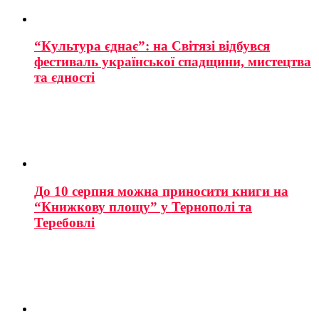
“Культура єднає”: на Світязі відбувся
фестиваль української спадщини, мистецтва
та єдності
До 10 серпня можна приносити книги на
“Книжкову площу” у Тернополі та
Теребовлі