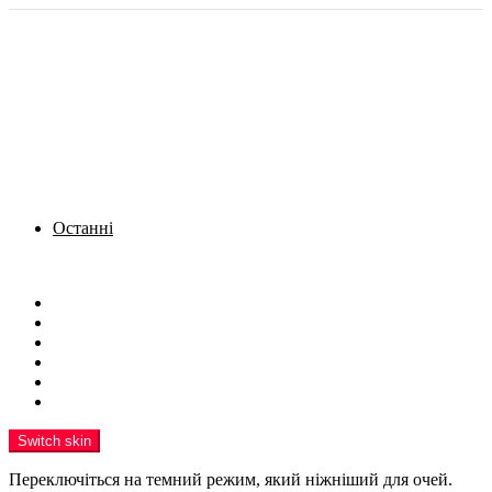
Останні
Menu
Новини
Політика
Кримінал
Фото
Надіслати новину
Реклама на сайті
Switch skin
Переключіться на темний режим, який ніжніший для очей.