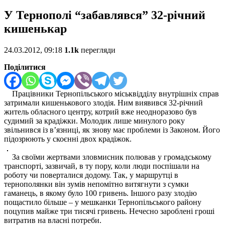
У Тернополі “забавлявся” 32-річний
кишенькар
24.03.2012, 09:18
1.1k
перегляди
Поділитися
Працівники Тернопільського міськвідділу внутрішніх справ
затримали кишенькового злодія. Ним виявився 32-річний
житель обласного центру, котрий вже неодноразово був
судимий за крадіжки. Молодик лише минулого року
звільнився із в’язниці, як знову має проблеми із Законом. Його
підозрюють у скоєнні двох крадіжок.
За своїми жертвами зловмисник полював у громадському
транспорті, зазвичай, в ту пору, коли люди поспішали на
роботу чи поверталися додому. Так, у маршрутці в
тернополянки він зумів непомітно витягнути з сумки
гаманець, в якому було 100 гривень. Іншого разу злодію
пощастило більше – у мешканки Тернопільського району
поцупив майже три тисячі гривень. Нечесно зароблені гроші
витратив на власні потреби.