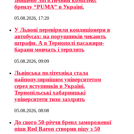
знищено логістичний комплекс
бренду “PUMA” в Україні.
05.08.2026, 17:20
У Львові перевірили кондиціонери в
автобусах: на порушників чекають
штрафи. А в Тернополі пасажири-
барани мовчать і терплять
05.08.2026, 09:09
Львівська політехніка стала
найпопулярнішим університетом
серед вступників в Україні.
Тернопільські хабарницькі
університети тихо заздрять
05.08.2026, 08:08
До свого 50-річчя бренд замороженої
піци Red Baron створив піцу з 50