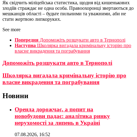
Як свідчить міліцейська статистика, щодня від кишенькових
злодіїв страждає не одна особа. Правоохоронці звертаються до
мешканців області – будьте пильними та уважними, аби не
стати жертвою липкоруких.
See more
Попередня
Допоможіть розшукати авто в Тернополі
Наступна
Школярка вигадала кримінальну історію про
власне викрадення та пограбування
Допоможіть розшукати авто в Тернополі
Школярка вигадала кримінальну історію про
власне викрадення та пограбування
Новини
Оренда дорожчає, а попит на
новобудови падає: аналітика ринку
нерухомості за липень в Україні
07.08.2026, 16:52