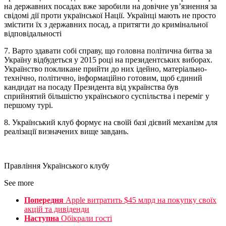
на державних посадах вже заробили на довічне ув’язнення за
свідомі дії проти української Нації. Українці мають не просто
змістити їх з державних посад, а притягти до кримінальної
відповідальності
7. Варто здавати собі справу, що головна політична битва за
Україну відбудеться у 2015 році на президентських виборах.
Українство покликане прийти до них ідейно, матеріально-
технічно, політично, інформаційно готовим, щоб єдиний
кандидат на посаду Президента від українства був
сприйнятий більшістю українського суспільства і переміг у
першому турі.
8. Український клуб формує на своїй базі дієвий механізм для
реалізації визначених вище завдань.
Правління Українського клубу
See more
Попередня
Apple витратить $45 млрд на покупку своїх
акцій та дивіденди
Наступна
Обікрали гості