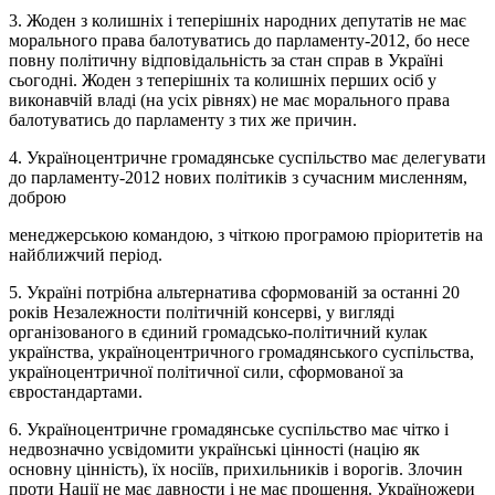
3. Жоден з колишніх і теперішніх народних депутатів не має
морального права балотуватись до парламенту-2012, бо несе
повну політичну відповідальність за стан справ в Україні
сьогодні. Жоден з теперішніх та колишніх перших осіб у
виконавчій владі (на усіх рівнях) не має морального права
балотуватись до парламенту з тих же причин.
4. Україноцентричне громадянське суспільство має делегувати
до парламенту-2012 нових політиків з сучасним мисленням,
доброю
менеджерською командою, з чіткою програмою пріоритетів на
найближчий період.
5. Україні потрібна альтернатива сформованій за останні 20
років Незалежности політичній консерві, у вигляді
організованого в єдиний громадсько-політичний кулак
українства, україноцентричного громадянського суспільства,
україноцентричної політичної сили, сформованої за
євростандартами.
6. Україноцентричне громадянське суспільство має чітко і
недвозначно усвідомити українські цінності (націю як
основну цінність), їх носіїв, прихильників і ворогів. Злочин
проти Нації не має давности і не має прощення. Україножери