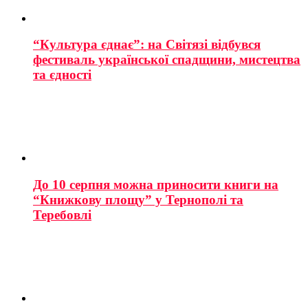
“Культура єднає”: на Світязі відбувся
фестиваль української спадщини, мистецтва
та єдності
До 10 серпня можна приносити книги на
“Книжкову площу” у Тернополі та
Теребовлі