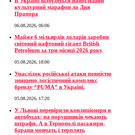
В Україні відбудеться найбільший
культурний марафон до Дня
Прапора
06.08.2026, 06:06
Майже 6 мільярдів доларів заробив
світовий нафтовий гігант British
Petroleum за три місяці 2026 року
05.08.2026, 18:00
Унаслідок російської атаки повністю
знищено логістичний комплекс
бренду “PUMA” в Україні.
05.08.2026, 17:20
У Львові перевірили кондиціонери в
автобусах: на порушників чекають
штрафи. А в Тернополі пасажири-
барани мовчать і терплять