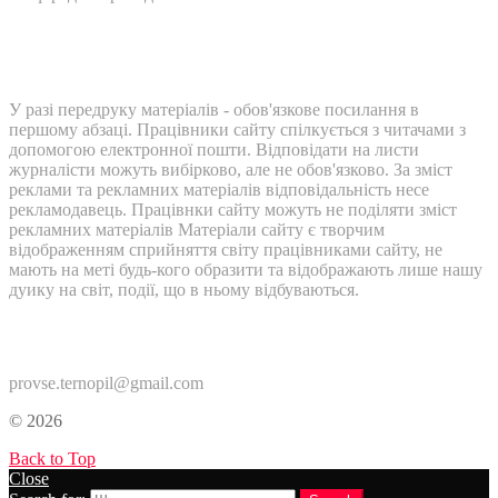
У разі передруку матеріалів - обов'язкове посилання в
першому абзаці. Працівники сайту спілкується з читачами з
допомогою електронної пошти. Відповідати на листи
журналісти можуть вибірково, але не обов'язково. За зміст
реклами та рекламних матеріалів відповідальність несе
рекламодавець. Працівнки сайту можуть не поділяти зміст
рекламних матеріалів Матеріали сайту є творчим
відображенням сприйняття світу працівниками сайту, не
мають на меті будь-кого образити та відображають лише нашу
дуику на світ, події, що в ньому відбуваються.
Контакти:
provse.ternopil@gmail.com
© 2026
Back to Top
Close