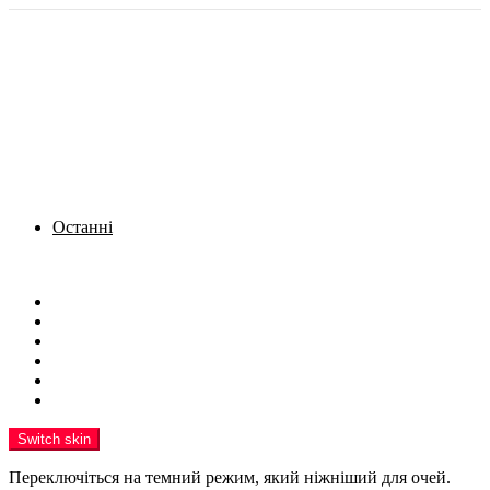
Останні
Menu
Новини
Політика
Кримінал
Фото
Надіслати новину
Реклама на сайті
Switch skin
Переключіться на темний режим, який ніжніший для очей.