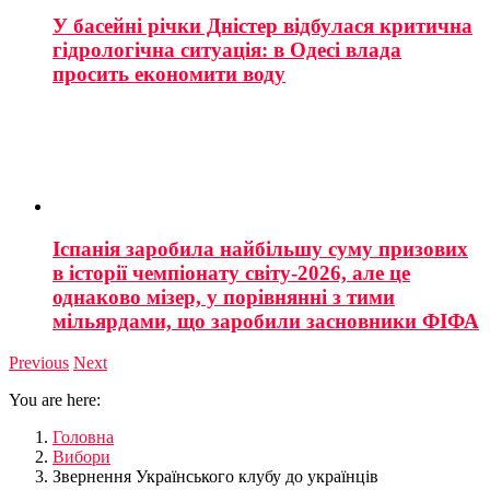
У басейні річки Дністер відбулася критична
гідрологічна ситуація: в Одесі влада
просить економити воду
Іспанія заробила найбільшу суму призових
в історії чемпіонату світу-2026, але це
однаково мізер, у порівнянні з тими
мільярдами, що заробили засновники ФІФА
Previous
Next
You are here:
Головна
Вибори
Звернення Українського клубу до українців