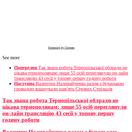
Streaming by Ustream
See more
Попередня
Так звана робота Тернопільської облради не
цікава тернополянам: лише 55 осіб переглянули он-лайн
трансляцію 43 сесії у топову першу годину роботи
Наступна
Валентин Наливайченко разом з бучацькою
громадою вшанували пам’ять Січових Стрільців
Так звана робота Тернопільської облради не
цікава тернополянам: лише 55 осіб переглянули
он-лайн трансляцію 43 сесії у топову першу
годину роботи
Валентин Наливайченко разом з бучацькою