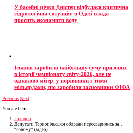
У басейні річки Дністер відбулася критична
гідрологічна ситуація: в Одесі влада
просить економити воду
Іспанія заробила найбільшу суму призових
в історії чемпіонату світу-2026, але це
однаково мізер, у порівнянні з тими
мільярдами, що заробили засновники ФІФА
Previous
Next
You are here:
Головна
Депутати Тернопільської облради пересварились за…
“солому” (відео)