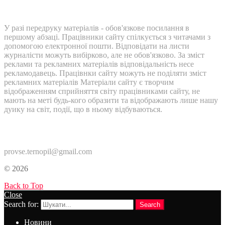
У разі передруку матеріалів - обов'язкове посилання в
першому абзаці. Працівники сайту спілкується з читачами з
допомогою електронної пошти. Відповідати на листи
журналісти можуть вибірково, але не обов'язково. За зміст
реклами та рекламних матеріалів відповідальність несе
рекламодавець. Працівнки сайту можуть не поділяти зміст
рекламних матеріалів Матеріали сайту є творчим
відображенням сприйняття світу працівниками сайту, не
мають на меті будь-кого образити та відображають лише нашу
дуику на світ, події, що в ньому відбуваються.
Контакти:
provse.ternopil@gmail.com
© 2026
Back to Top
Close
Search for:
Search
Новини