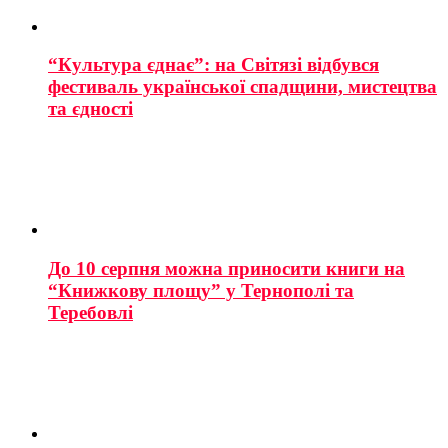
“Культура єднає”: на Світязі відбувся
фестиваль української спадщини, мистецтва
та єдності
До 10 серпня можна приносити книги на
“Книжкову площу” у Тернополі та
Теребовлі