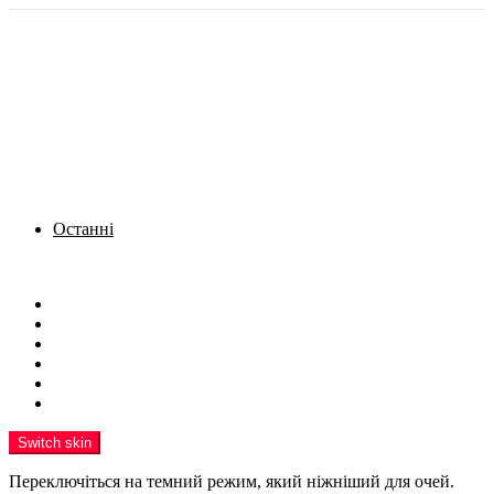
Останні
Menu
Новини
Політика
Кримінал
Фото
Надіслати новину
Реклама на сайті
Switch skin
Переключіться на темний режим, який ніжніший для очей.