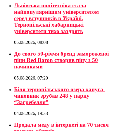
Львівська політехніка стала
найпопулярнішим університетом
серед вступників в Україні.
Тернопільські хабарницькі
університети тихо заздрять
05.08.2026, 08:08
До свого 50-річчя бренд замороженої
піци Red Baron створив піцу з 50
начинками
05.08.2026, 07:20
Біля тернопільського озера хапуга-
чиновник зрубав 248 у парку
“Загребелля”
04.08.2026, 19:33
Продала меду в інтернеті на 70 тисяч