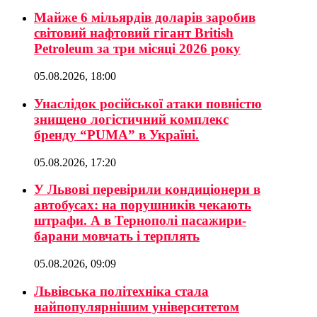
Майже 6 мільярдів доларів заробив
світовий нафтовий гігант British
Petroleum за три місяці 2026 року
05.08.2026, 18:00
Унаслідок російської атаки повністю
знищено логістичний комплекс
бренду “PUMA” в Україні.
05.08.2026, 17:20
У Львові перевірили кондиціонери в
автобусах: на порушників чекають
штрафи. А в Тернополі пасажири-
барани мовчать і терплять
05.08.2026, 09:09
Львівська політехніка стала
найпопулярнішим університетом