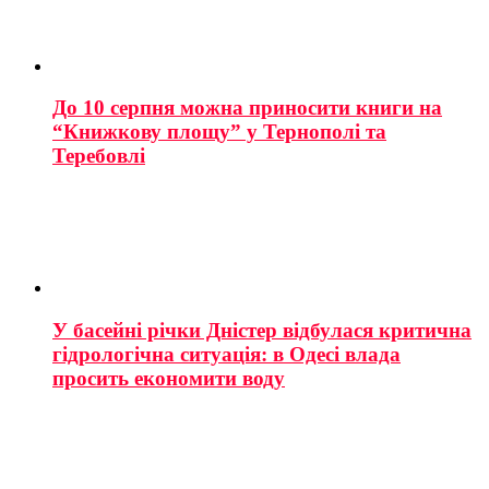
До 10 серпня можна приносити книги на
“Книжкову площу” у Тернополі та
Теребовлі
У басейні річки Дністер відбулася критична
гідрологічна ситуація: в Одесі влада
просить економити воду