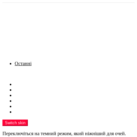
Останні
Menu
Новини
Політика
Кримінал
Фото
Надіслати новину
Реклама на сайті
Switch skin
Переключіться на темний режим, який ніжніший для очей.