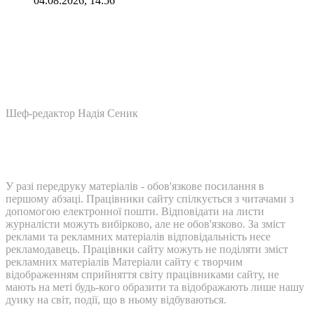
04.08.2026, 14:56
Шеф-редактор Надія Сеник
У разі передруку матеріалів - обов'язкове посилання в
першому абзаці. Працівники сайту спілкується з читачами з
допомогою електронної пошти. Відповідати на листи
журналісти можуть вибірково, але не обов'язково. За зміст
реклами та рекламних матеріалів відповідальність несе
рекламодавець. Працівнки сайту можуть не поділяти зміст
рекламних матеріалів Матеріали сайту є творчим
відображенням сприйняття світу працівниками сайту, не
мають на меті будь-кого образити та відображають лише нашу
дуику на світ, події, що в ньому відбуваються.