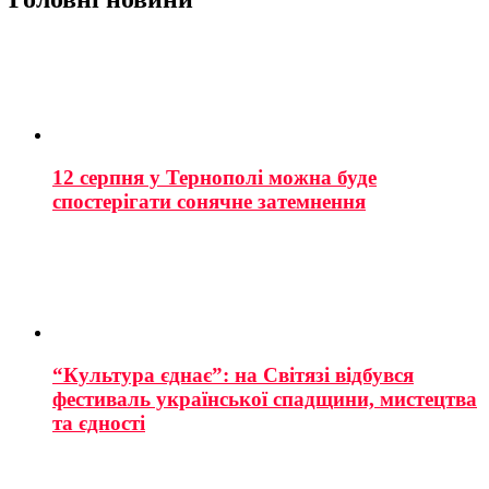
12 серпня у Тернополі можна буде
спостерігати сонячне затемнення
“Культура єднає”: на Світязі відбувся
фестиваль української спадщини, мистецтва
та єдності