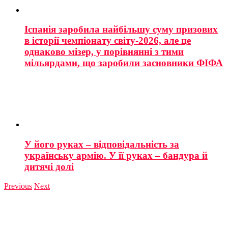
Іспанія заробила найбільшу суму призових
в історії чемпіонату світу-2026, але це
однаково мізер, у порівнянні з тими
мільярдами, що заробили засновники ФІФА
У його руках – відповідальність за
українську армію. У її руках – бандура й
дитячі долі
Previous
Next