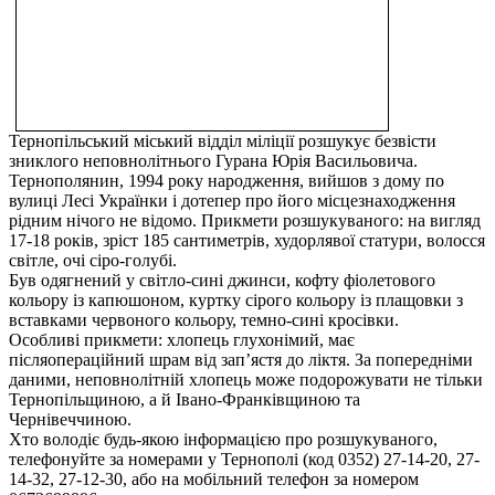
Тернопільський міський відділ міліції розшукує безвісти
зниклого неповнолітнього Гурана Юрія Васильовича.
Тернополянин, 1994 року народження, вийшов з дому по
вулиці Лесі Українки і дотепер про його місцезнаходження
рідним нічого не відомо. Прикмети розшукуваного: на вигляд
17-18 років, зріст 185 сантиметрів, худорлявої статури, волосся
світле, очі сіро-голубі.
Був одягнений у світло-сині джинси, кофту фіолетового
кольору із капюшоном, куртку сірого кольору із плащовки з
вставками червоного кольору, темно-сині кросівки.
Особливі прикмети: хлопець глухонімий, має
післяопераційний шрам від зап’ястя до ліктя. За попередніми
даними, неповнолітній хлопець може подорожувати не тільки
Тернопільщиною, а й Івано-Франківщиною та
Чернівеччиною.
Хто володіє будь-якою інформацією про розшукуваного,
телефонуйте за номерами у Тернополі (код 0352) 27-14-20, 27-
14-32, 27-12-30, або на мобільний телефон за номером