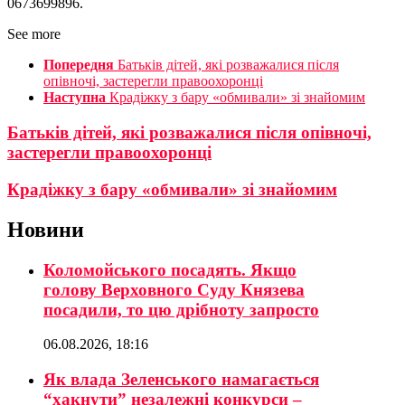
0673699896.
See more
Попередня
Батьків дітей, які розважалися після
опівночі, застерегли правоохоронці
Наступна
Крадіжку з бару «обмивали» зі знайомим
Батьків дітей, які розважалися після опівночі,
застерегли правоохоронці
Крадіжку з бару «обмивали» зі знайомим
Новини
Коломойського посадять. Якщо
голову Верховного Суду Князева
посадили, то цю дрібноту запросто
06.08.2026, 18:16
Як влада Зеленського намагається
“хакнути” незалежні конкурси –