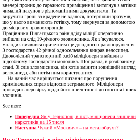
ввечері проник до гаражного приміщення і витягнув з автівки
чималий пакунок з різноманітними документами. Та
виручити гроші за крадене не вдалося, потерпілий зрозумів,
що у нього виманюють готівку, тому звернувся за допомогою
до місцевих правоохоронців.
Працівники Підгаєцького райвідділу міліції оперативно
вийшли на слід 19-річного зловмисника. Як з’ясувалося,
молодик виявився причетним ще до одного правопорушення.
З господарства 42-річної односельчанки викрав велосипед.
Двоколісний транспортний засіб міліціонери знайшли в
підсобному господарстві молодика. Щоправда, в розібраному
стані. Зі слів зловмисника, він хотів змінити зовнішній вигляд
велосипеда, аби потім ним користуватися.
На даний час вирішується питання про порушення
кримінальних справ відносно затриманого. Міліціонери
проводять перевірку щодо його причетності до скоєння інших
злочинів.
See more
Попередня
Як у Тернополі, в піст, міліціонери знищили
наркотиків на 15 тисяч
Наступна
Чужий «Москвич» – на металобрухт?
Як у Тернополі, в піст, міліціонери знищили