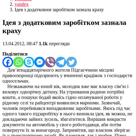
yandex
Ідея з додатковим заробітком зазнала краху
Ідея з додатковим заробітком зазнала
краху
13.04.2012, 08:47
1.1k
перегляди
Поділитися
Дев’ятнадцятирічного жителя Підгаєччини місцеві
правоохоронці підозрюють у вчиненні крадіжок з господарств
односельчан.
Незважаючи на юний вік, молодик вже має власну сім’ю і
виховує однорічну дитину. На утримання родини потрібні
кошти, а пошуки бодай якоїсь гідно оплачуваної роботи у
рідному селі та райцентрі виявилися марними. Зазвичай,
чоловік перебивався випадковими заробітками. Якось під час
одного такого підзаробітку в нього виникла ідея, як можна, не
докладаючи зайвих зусиль, збагатитися. Вирішив викрасти
документи на автомобіль у свого роботодавця, аби потім
повернути їх за винагороду. Запримітив, що власник зберігає
їх у транспортному засобі. Як планував, так і зробив. Пізно