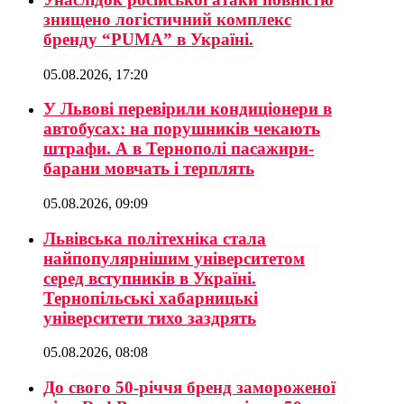
знищено логістичний комплекс
бренду “PUMA” в Україні.
05.08.2026, 17:20
У Львові перевірили кондиціонери в
автобусах: на порушників чекають
штрафи. А в Тернополі пасажири-
барани мовчать і терплять
05.08.2026, 09:09
Львівська політехніка стала
найпопулярнішим університетом
серед вступників в Україні.
Тернопільські хабарницькі
університети тихо заздрять
05.08.2026, 08:08
До свого 50-річчя бренд замороженої