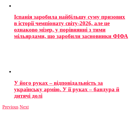
Іспанія заробила найбільшу суму призових
в історії чемпіонату світу-2026, але це
однаково мізер, у порівнянні з тими
мільярдами, що заробили засновники ФІФА
У його руках – відповідальність за
українську армію. У її руках – бандура й
дитячі долі
Previous
Next