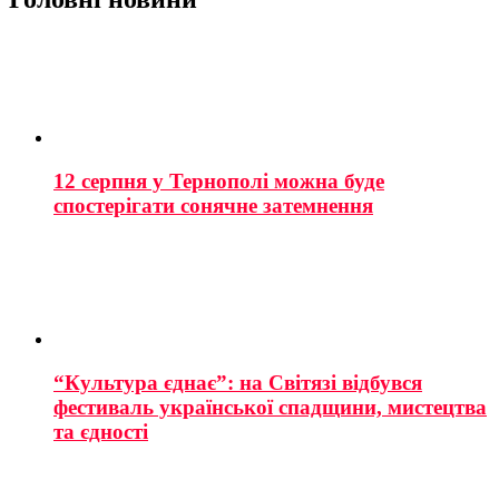
12 серпня у Тернополі можна буде
спостерігати сонячне затемнення
“Культура єднає”: на Світязі відбувся
фестиваль української спадщини, мистецтва
та єдності