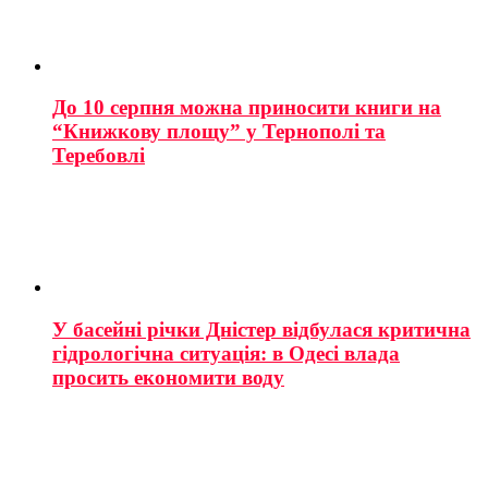
До 10 серпня можна приносити книги на
“Книжкову площу” у Тернополі та
Теребовлі
У басейні річки Дністер відбулася критична
гідрологічна ситуація: в Одесі влада
просить економити воду