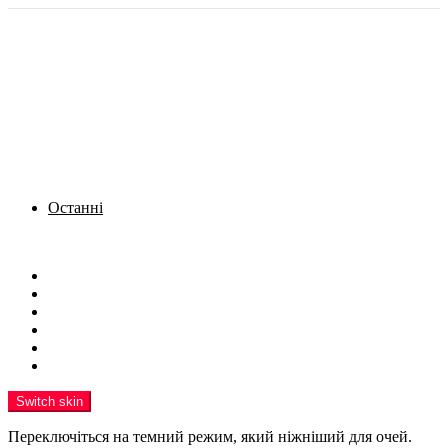
Останні
Menu
Новини
Політика
Кримінал
Фото
Надіслати новину
Реклама на сайті
Switch skin
Переключіться на темний режим, який ніжніший для очей.