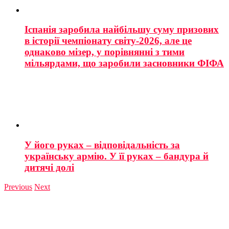
Іспанія заробила найбільшу суму призових
в історії чемпіонату світу-2026, але це
однаково мізер, у порівнянні з тими
мільярдами, що заробили засновники ФІФА
У його руках – відповідальність за
українську армію. У її руках – бандура й
дитячі долі
Previous
Next