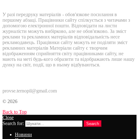
У разі передруку матеріалів - обов'язкове посилання в
першому абзаці. Працівники сайту спілкується з читачами з
допомогою електронної пошти. Відповідати на листи
журналісти можуть вибірково, але не обов'язково. За зміст
реклами та рекламних матеріалів відповідальність несе
рекламодавець. Працівнки сайту можуть не поділяти зміст
рекламних матеріалів Матеріали сайту є творчим
відображенням сприйняття світу працівниками сайту, не
мають на меті будь-кого образити та відображають лише нашу
дуику на світ, події, що в ньому відбуваються.
Контакти:
provse.ternopil@gmail.com
© 2026
Back to Top
Close
Search for:
Search
Новини