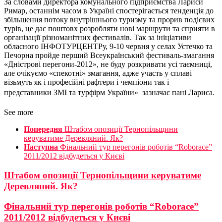
За словами директора комунального підприємства Лариси
Римар, останнім часом в Україні спостерігається тенденція до
збільшення потоку внутрішнього туризму та прорив подієвих
турів, це дає поштовх розробляти нові маршрути та сприяти в
організації різноманітних фестивалів. Так за ініціативи
обласного ІНФОТУРЦЕНТРу, 9-10 червня у селах Устечко та
Печорна пройде перший Всеукраїнський фестиваль-змагання
«Дністрові перегони-2012», не буду розкривати усі таємниці,
але очікуємо «спекотні» змагання, адже участь у сплаві
візьмуть як і професійні рафтери і чемпіони так і
представники ЗМІ та турфірм України»  зазначає пані Лариса.
See more
Попередня
Штабом опозиції Тернопільщини
керуватиме Деревляний. Як?
Наступна
Фінальний тур перегонів роботів “Roborace”
2011/2012 відбудеться у Києві
Штабом опозиції Тернопільщини керуватиме
Деревляний. Як?
Фінальний тур перегонів роботів “Roborace”
2011/2012 відбудеться у Києві