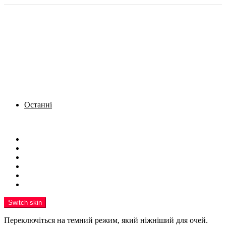
Останні
Menu
Новини
Політика
Кримінал
Фото
Надіслати новину
Реклама на сайті
Switch skin
Переключіться на темний режим, який ніжніший для очей.