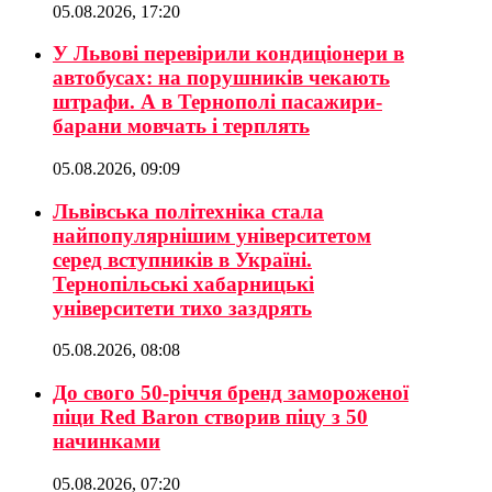
05.08.2026, 17:20
У Львові перевірили кондиціонери в
автобусах: на порушників чекають
штрафи. А в Тернополі пасажири-
барани мовчать і терплять
05.08.2026, 09:09
Львівська політехніка стала
найпопулярнішим університетом
серед вступників в Україні.
Тернопільські хабарницькі
університети тихо заздрять
05.08.2026, 08:08
До свого 50-річчя бренд замороженої
піци Red Baron створив піцу з 50
начинками
05.08.2026, 07:20