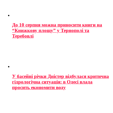
До 10 серпня можна приносити книги на
“Книжкову площу” у Тернополі та
Теребовлі
У басейні річки Дністер відбулася критична
гідрологічна ситуація: в Одесі влада
просить економити воду