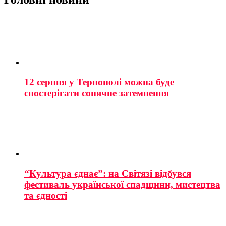
12 серпня у Тернополі можна буде
спостерігати сонячне затемнення
“Культура єднає”: на Світязі відбувся
фестиваль української спадщини, мистецтва
та єдності