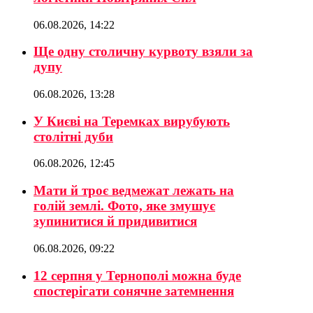
06.08.2026, 14:22
Ще одну столичну курвоту взяли за
дупу
06.08.2026, 13:28
У Києві на Теремках вирубують
столітні дуби
06.08.2026, 12:45
Мати й троє ведмежат лежать на
голій землі. Фото, яке змушує
зупинитися й придивитися
06.08.2026, 09:22
12 серпня у Тернополі можна буде
спостерігати сонячне затемнення