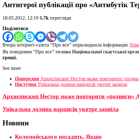
Антигерої публікації про «Антибутік Т
18.05.2012, 12:19
1.7k
перегляди
Поділитися
Вчора інтернет-газета “Про все” оприлюднила інформацію
Терн
голова Національної скаутської орг
Як повідомив “Про все”
гроші.
See more
Попередня
Архиєпископ Нестор може повторити «подви
Наступна
Унікальна долина нарцисів укотре зацвіла
Архиєпископ Нестор може повторити «подвиги» 
Унікальна долина нарцисів укотре зацвіла
Новини
Коломойського посадять. Якщо