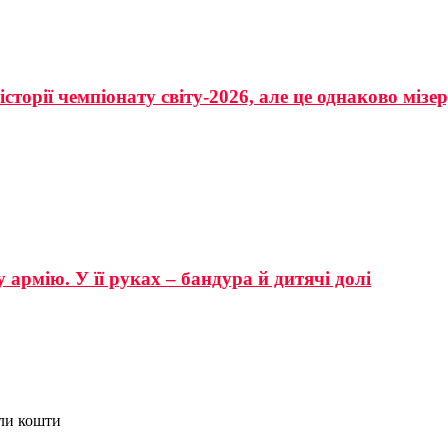
сторії чемпіонату світу-2026, але це однаково мізе
 армію. У її руках – бандура й дитячі долі
ули кошти