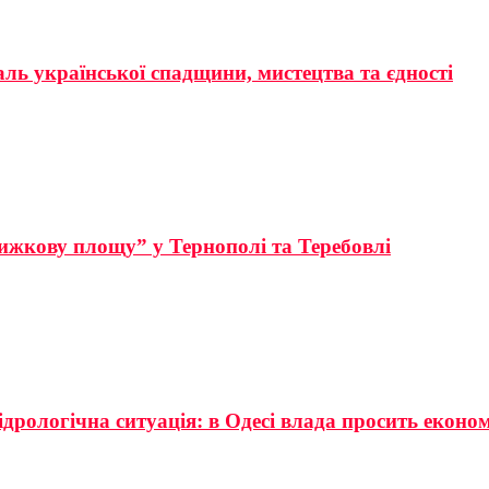
аль української спадщини, мистецтва та єдності
ижкову площу” у Тернополі та Теребовлі
ідрологічна ситуація: в Одесі влада просить еконо