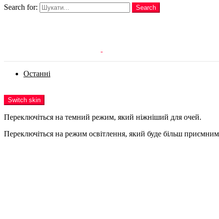
Search for:
Search
Login
Останні
Menu
Switch skin
Переключіться на темний режим, який ніжніший для очей.
Переключіться на режим освітлення, який буде більш приємним 
Login