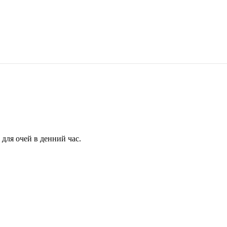
для очей в денний час.