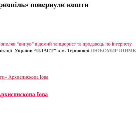
ернопіль» повернули кошти
ополян “кинув” відомий танцюрист та продавець по інтернету
анізації України “ПЛАСТ” в м. Тернополі
ЛЮБОМИР ШИМК
ги» Архиєпископа Іова
Архиєпископа Іова