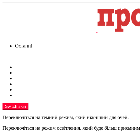
Останні
Menu
Новини
Політика
Кримінал
Фото
Надіслати новину
Реклама на сайті
Switch skin
Переключіться на темний режим, який ніжніший для очей.
Переключіться на режим освітлення, який буде більш приємним 
шукати