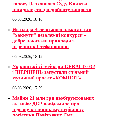
голову Верховного Суду Князева
посадили, то цю дрібноту запросто
06.08.2026, 18:16
Як влада Зеленського намагається
“хакнути” незалежні конкурси –
добре показали приклади з
переписок Стефанішиної
06.08.2026, 18:12
Українські хітмейкери GERALD 032
і ШЕРШЕНЬ запустили спільний
музичний проєкт «КОМПОТ»
06.08.2026, 17:59
Майже 21 млн грн необґрунтованих
активів: ДБР повідомило про
підозру колишньому керівнику
логістики Повітряних Сил