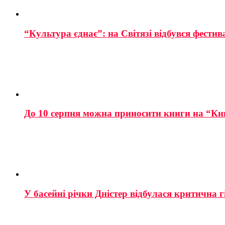
“Культура єднає”: на Світязі відбувся фестив
До 10 серпня можна приносити книги на “Кн
У басейні річки Дністер відбулася критична г