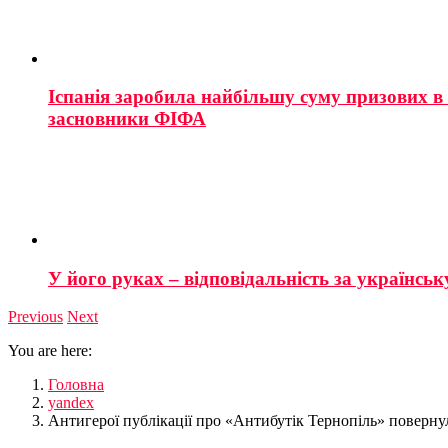
Іспанія заробила найбільшу суму призових в і
засновники ФІФА
У його руках – відповідальність за українську
Previous
Next
You are here:
Головна
yandex
Антигерої публікації про «Антибутік Тернопіль» поверн