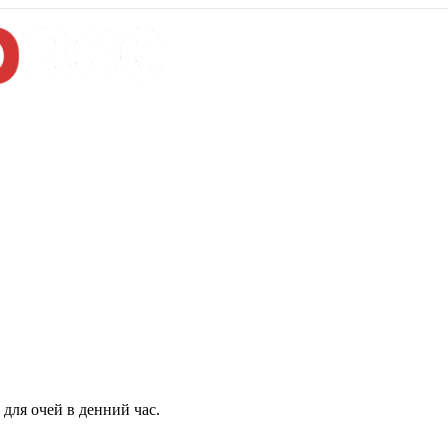
для очей в денний час.