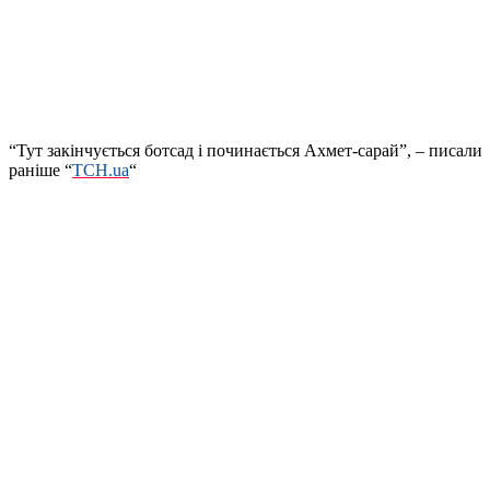
“Тут закінчується ботсад і починається Ахмет-сарай”, – писали
раніше “
ТСН.ua
“