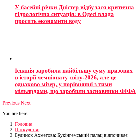
У басейні річки Дністер відбулася критична
гідрологічна ситуація: в Одесі влада
просить економити воду
Іспанія заробила найбільшу суму призових
в історії чемпіонату світу-2026, але це
однаково мізер, у порівнянні з тими
мільярдами, що заробили засновники ФІФА
Previous
Next
You are here:
Головна
Паскудство
Будинок Ахметова: Букінгемський палац відпочиває