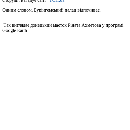
споруди, нагадує сайт “
ТСН.ua
“.
Одним словом, Букінгемський палац відпочиває.
Так виглядає донецький маєток Ріната Ахметова у програмі
Google Earth