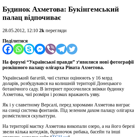
Будинок Ахметова: Букінгемський
палац відпочиває
28.05.2012, 12:10
2k
перегляди
Поділитися
На форумі “Української правди” з‘явилися нові фотографії
розкішного палацу олігарха Ріната Ахметова.
Український багатій, чиї статки оцінюють у 16 млрд
доларів, розбудувався на колишній території Донецького
ботанічного саду. В інтернет просочилися знімки будинку
Ахметова, чиї розміри і розмах вражають уяву.
Як і у славетному Версалі, перед хоромами Ахметова виграє
на сонці система фонтанів. Під зеленим дахом палацу олігарха
розмістилися скульптури.
На території маєтку Ахметова викопали озеро, а на його березі
звели кілька котеджів, будиночок рибака, басейн та інші