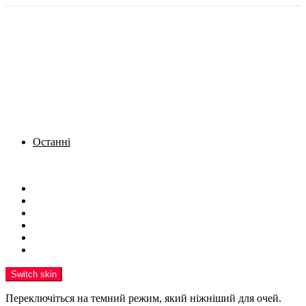
Останні
Menu
Новини
Політика
Кримінал
Фото
Надіслати новину
Реклама на сайті
Switch skin
Переключіться на темний режим, який ніжніший для очей.