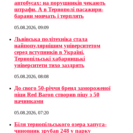
автобусах: на порушників чекають
штрафи. А в Тернополі пасажири-
барани мовчать і терплять
05.08.2026, 09:09
Львівська політехніка стала
найпопулярнішим університетом
серед вступників в Україні.
Тернопільські хабарницькі
університети тихо заздрять
05.08.2026, 08:08
До свого 50-річчя бренд замороженої
піци Red Baron створив піцу з 50
начинками
05.08.2026, 07:20
Біля тернопільського озера хапуга-
чиновник зрубав 248 у парку