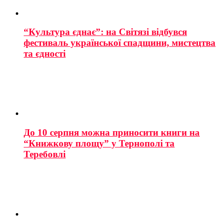
“Культура єднає”: на Світязі відбувся
фестиваль української спадщини, мистецтва
та єдності
До 10 серпня можна приносити книги на
“Книжкову площу” у Тернополі та
Теребовлі