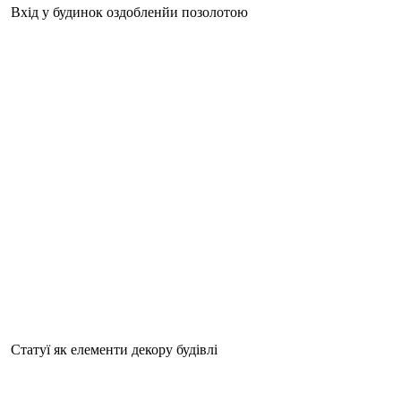
Вхід у будинок оздобленйи позолотою
Статуї як елементи декору будівлі