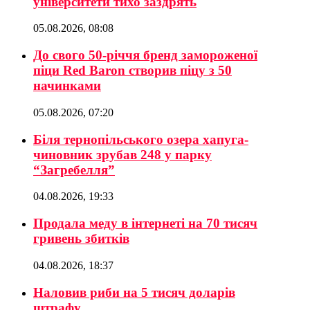
університети тихо заздрять
05.08.2026, 08:08
До свого 50-річчя бренд замороженої
піци Red Baron створив піцу з 50
начинками
05.08.2026, 07:20
Біля тернопільського озера хапуга-
чиновник зрубав 248 у парку
“Загребелля”
04.08.2026, 19:33
Продала меду в інтернеті на 70 тисяч
гривень збитків
04.08.2026, 18:37
Наловив риби на 5 тисяч доларів
штрафу