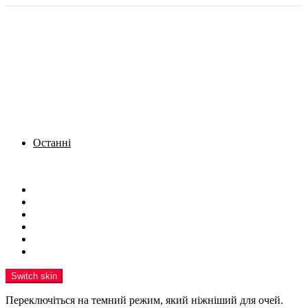
Останні
Menu
Новини
Політика
Кримінал
Фото
Надіслати новину
Реклама на сайті
Switch skin
Переключіться на темний режим, який ніжніший для очей.