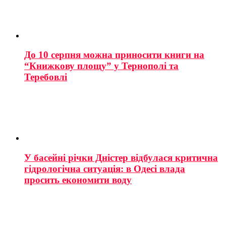
До 10 серпня можна приносити книги на
“Книжкову площу” у Тернополі та
Теребовлі
У басейні річки Дністер відбулася критична
гідрологічна ситуація: в Одесі влада
просить економити воду