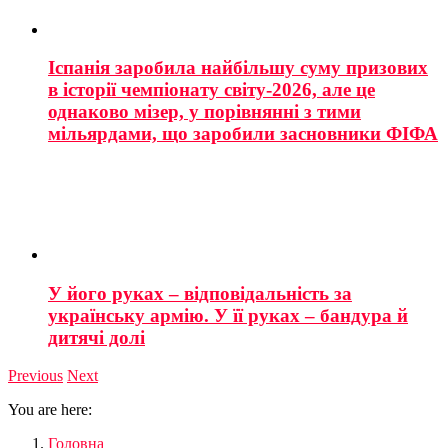
Іспанія заробила найбільшу суму призових
в історії чемпіонату світу-2026, але це
однаково мізер, у порівнянні з тими
мільярдами, що заробили засновники ФІФА
У його руках – відповідальність за
українську армію. У її руках – бандура й
дитячі долі
Previous
Next
You are here:
Головна