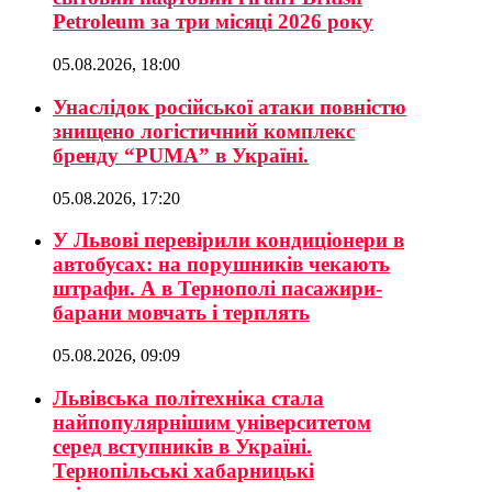
Petroleum за три місяці 2026 року
05.08.2026, 18:00
Унаслідок російської атаки повністю
знищено логістичний комплекс
бренду “PUMA” в Україні.
05.08.2026, 17:20
У Львові перевірили кондиціонери в
автобусах: на порушників чекають
штрафи. А в Тернополі пасажири-
барани мовчать і терплять
05.08.2026, 09:09
Львівська політехніка стала
найпопулярнішим університетом
серед вступників в Україні.
Тернопільські хабарницькі