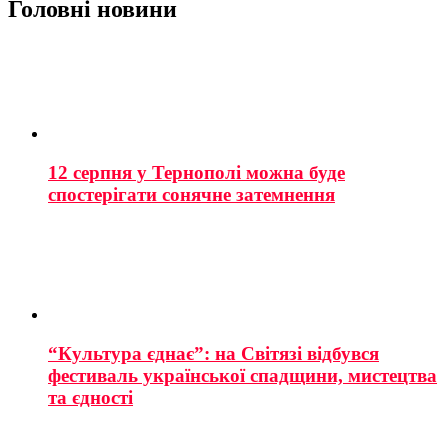
Головні новини
12 серпня у Тернополі можна буде
спостерігати сонячне затемнення
“Культура єднає”: на Світязі відбувся
фестиваль української спадщини, мистецтва
та єдності