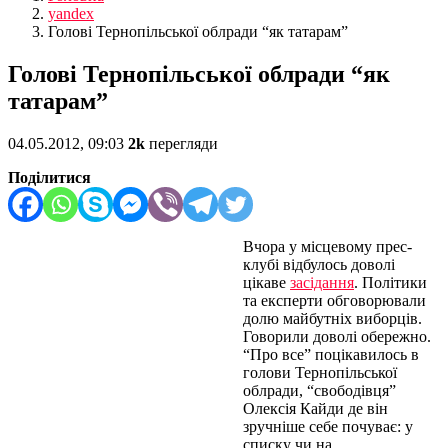
yandex
Голові Тернопільської облради “як татарам”
Голові Тернопільської облради “як
татарам”
04.05.2012, 09:03
2k
перегляди
Поділитися
Вчора у місцевому прес-
клубі відбулось доволі
цікаве
засідання
. Політики
та експерти обговорювали
долю майбутніх виборців.
Говорили доволі обережно.
“Про все” поцікавилось в
голови Тернопільської
облради, “свободівця”
Олексія Кайди де він
зручніше себе почуває: у
списку чи на