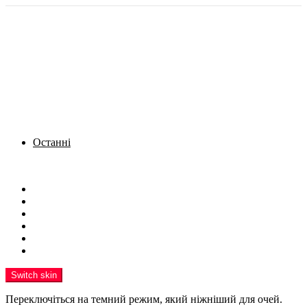
Останні
Menu
Новини
Політика
Кримінал
Фото
Надіслати новину
Реклама на сайті
Switch skin
Переключіться на темний режим, який ніжніший для очей.