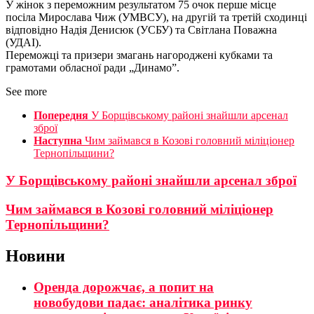
У жінок з переможним результатом 75 очок перше місце
посіла Мирослава Чиж (УМВСУ), на другій та третій сходинці
відповідно Надія Денисюк (УСБУ) та Світлана Поважна
(УДАІ).
Переможці та призери змагань нагороджені кубками та
грамотами обласної ради „Динамо”.
See more
Попередня
У Борщівському районі знайшли арсенал
зброї
Наступна
Чим займався в Козові головний міліціонер
Тернопільщини?
У Борщівському районі знайшли арсенал зброї
Чим займався в Козові головний міліціонер
Тернопільщини?
Новини
Оренда дорожчає, а попит на
новобудови падає: аналітика ринку