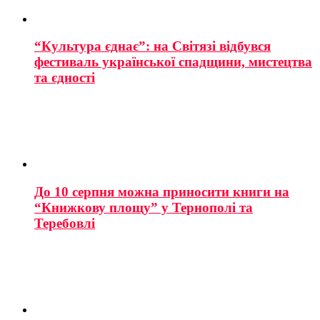
“Культура єднає”: на Світязі відбувся
фестиваль української спадщини, мистецтва
та єдності
До 10 серпня можна приносити книги на
“Книжкову площу” у Тернополі та
Теребовлі