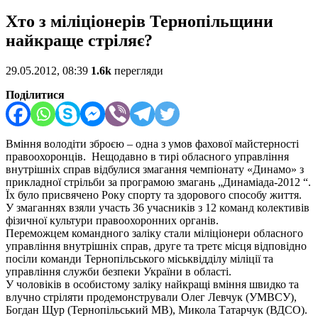
Хто з міліціонерів Тернопільщини
найкраще стріляє?
29.05.2012, 08:39
1.6k
перегляди
Поділитися
Вміння володіти зброєю – одна з умов фахової майстерності
правоохоронців. Нещодавно в тирі обласного управління
внутрішніх справ відбулися змагання чемпіонату «Динамо» з
прикладної стрільби за програмою змагань „Динаміада-2012 “.
Їх було присвячено Року спорту та здорового способу життя.
У змаганнях взяли участь 36 учасників з 12 команд колективів
фізичної культури правоохоронних органів.
Переможцем командного заліку стали міліціонери обласного
управління внутрішніх справ, друге та третє місця відповідно
посіли команди Тернопільського міськвідділу міліції та
управління служби безпеки України в області.
У чоловіків в особистому заліку найкращі вміння швидко та
влучно стріляти продемонстрували Олег Левчук (УМВСУ),
Богдан Щур (Тернопільський МВ), Микола Татарчук (ВДСО).