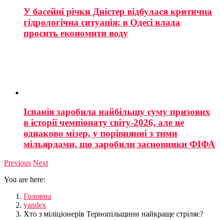
У басейні річки Дністер відбулася критична
гідрологічна ситуація: в Одесі влада
просить економити воду
Іспанія заробила найбільшу суму призових
в історії чемпіонату світу-2026, але це
однаково мізер, у порівнянні з тими
мільярдами, що заробили засновники ФІФА
Previous
Next
You are here:
Головна
yandex
Хто з міліціонерів Тернопільщини найкраще стріляє?