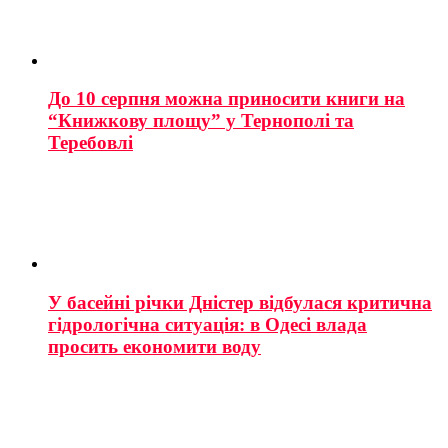
До 10 серпня можна приносити книги на
“Книжкову площу” у Тернополі та
Теребовлі
У басейні річки Дністер відбулася критична
гідрологічна ситуація: в Одесі влада
просить економити воду