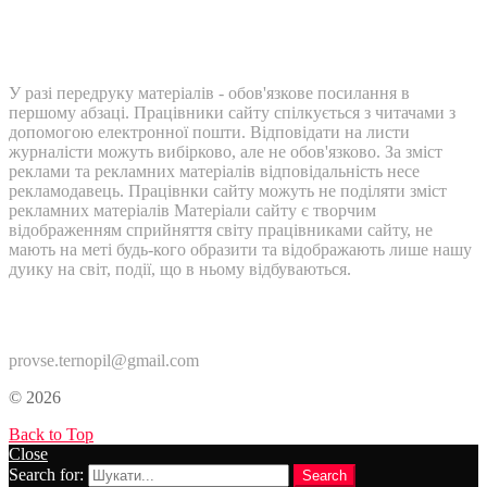
У разі передруку матеріалів - обов'язкове посилання в
першому абзаці. Працівники сайту спілкується з читачами з
допомогою електронної пошти. Відповідати на листи
журналісти можуть вибірково, але не обов'язково. За зміст
реклами та рекламних матеріалів відповідальність несе
рекламодавець. Працівнки сайту можуть не поділяти зміст
рекламних матеріалів Матеріали сайту є творчим
відображенням сприйняття світу працівниками сайту, не
мають на меті будь-кого образити та відображають лише нашу
дуику на світ, події, що в ньому відбуваються.
Контакти:
provse.ternopil@gmail.com
© 2026
Back to Top
Close
Search for:
Search