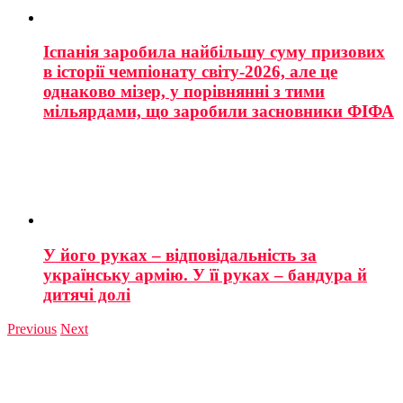
Іспанія заробила найбільшу суму призових
в історії чемпіонату світу-2026, але це
однаково мізер, у порівнянні з тими
мільярдами, що заробили засновники ФІФА
У його руках – відповідальність за
українську армію. У її руках – бандура й
дитячі долі
Previous
Next