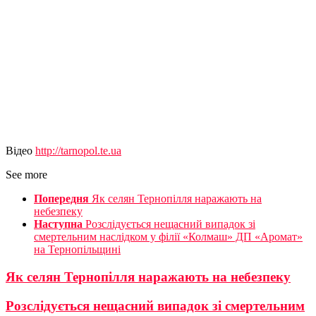
Відео
http://tarnopol.te.ua
See more
Попередня
Як селян Тернопілля наражають на
небезпеку
Наступна
Розслідується нещасний випадок зі
смертельним наслідком у філії «Колмаш» ДП «Аромат»
на Тернопільщині
Як селян Тернопілля наражають на небезпеку
Розслідується нещасний випадок зі смертельним