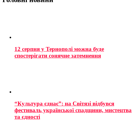
12 серпня у Тернополі можна буде
спостерігати сонячне затемнення
“Культура єднає”: на Світязі відбувся
фестиваль української спадщини, мистецтва
та єдності