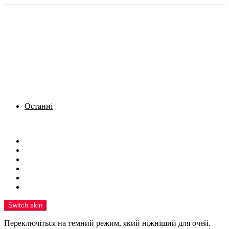
Останні
Menu
Новини
Політика
Кримінал
Фото
Надіслати новину
Реклама на сайті
Switch skin
Переключіться на темний режим, який ніжніший для очей.