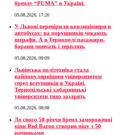
бренду “PUMA” в Україні.
05.08.2026, 17:20
У Львові перевірили кондиціонери в
автобусах: на порушників чекають
штрафи. А в Тернополі пасажири-
барани мовчать і терплять
05.08.2026, 09:09
Львівська політехніка стала
найпопулярнішим університетом
серед вступників в Україні.
Тернопільські хабарницькі
університети тихо заздрять
05.08.2026, 08:08
До свого 50-річчя бренд замороженої
піци Red Baron створив піцу з 50
начинками