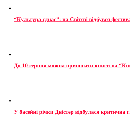
“Культура єднає”: на Світязі відбувся фестив
До 10 серпня можна приносити книги на “Кн
У басейні річки Дністер відбулася критична г