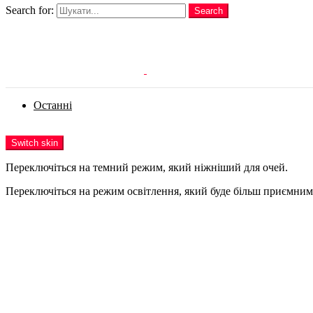
Search for:
Search
Login
Останні
Menu
Switch skin
Переключіться на темний режим, який ніжніший для очей.
Переключіться на режим освітлення, який буде більш приємним 
Login