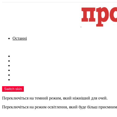
Останні
Menu
Новини
Політика
Кримінал
Фото
Надіслати новину
Реклама на сайті
Switch skin
Переключіться на темний режим, який ніжніший для очей.
Переключіться на режим освітлення, який буде більш приємним 
шукати