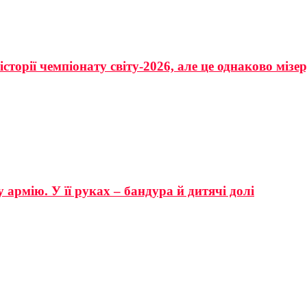
сторії чемпіонату світу-2026, але це однаково мізе
 армію. У її руках – бандура й дитячі долі