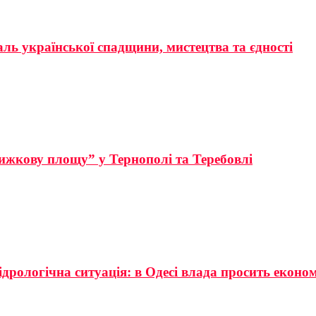
аль української спадщини, мистецтва та єдності
ижкову площу” у Тернополі та Теребовлі
ідрологічна ситуація: в Одесі влада просить еконо