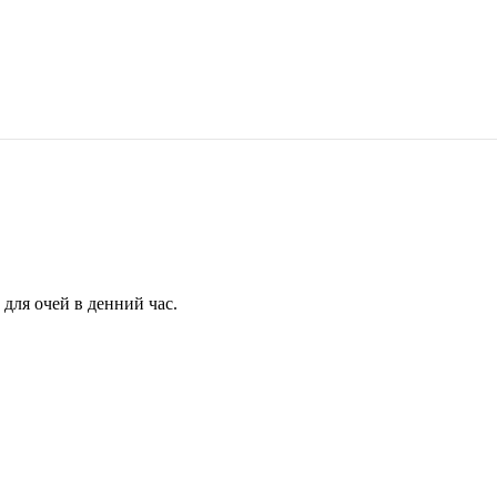
для очей в денний час.