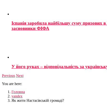
Іспанія заробила найбільшу суму призових в і
засновники ФІФА
У його руках – відповідальність за українську
Previous
Next
You are here:
Головна
yandex
Як жити Настасівській громаді?