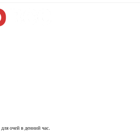
для очей в денний час.