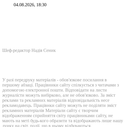
04.08.2026, 18:30
Шеф-редактор Надія Сеник
У разі передруку матеріалів - обов'язкове посилання в
першому абзаці. Працівники сайту спілкується з читачами з
допомогою електронної пошти. Відповідати на листи
журналісти можуть вибірково, але не обов'язково. За зміст
реклами та рекламних матеріалів відповідальність несе
рекламодавець. Працівнки сайту можуть не поділяти зміст
рекламних матеріалів Матеріали сайту є творчим
відображенням сприйняття світу працівниками сайту, не
мають на меті будь-кого образити та відображають лише нашу
дуику на світ, події, що в ньому відбуваються.