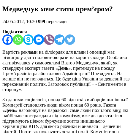
Медведчук хоче стати прем’єром?
24.05.2012, 10:20
999
перегляди
Поділитися
Вартість реклами на білбордах для влади і опозиції має
різницю у два з половиною рази на користь влади. Особливо
активізувався у саморекламі Віктор Медведчук, який, як
стверджує експерт газети
«День»
, претендує на посаду
Прем’єр-міністра або голови Адміністрації Президента. На
менше він не погодиться. Це буде ціна України за дешевий газ,
переконаний політик. Заголовок публікації – «Сентименти в
сторону».
За даними соціологів, понад 60 відсотків виборців нинішньої
Компартії становлять люди віком понад 60 років. Газета
«День»
наголошує на парадоксі: саме люди похилого віку, які
найбільше постраждали від комунізму, вже два десятиліття
підтримують цілком буржуазне життя нинішнього
керівництва КПУ, для якого рябчики й ананаси – дешевий
відстій. Проте, як показують останні події, Комуністична