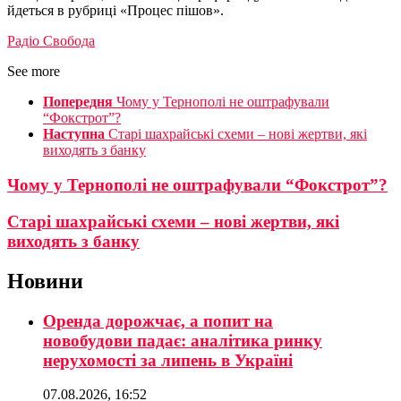
йдеться в рубриці «Процес пішов».
Радіо Свобода
See more
Попередня
Чому у Тернополі не оштрафували
“Фокстрот”?
Наступна
Старі шахрайські схеми – нові жертви, які
виходять з банку
Чому у Тернополі не оштрафували “Фокстрот”?
Старі шахрайські схеми – нові жертви, які
виходять з банку
Новини
Оренда дорожчає, а попит на
новобудови падає: аналітика ринку
нерухомості за липень в Україні
07.08.2026, 16:52