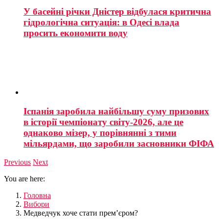
У басейні річки Дністер відбулася критична
гідрологічна ситуація: в Одесі влада
просить економити воду
Іспанія заробила найбільшу суму призових
в історії чемпіонату світу-2026, але це
однаково мізер, у порівнянні з тими
мільярдами, що заробили засновники ФІФА
Previous
Next
You are here:
Головна
Вибори
Медведчук хоче стати прем’єром?