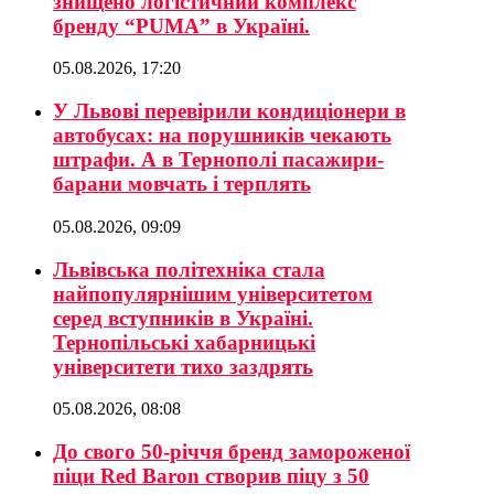
знищено логістичний комплекс
бренду “PUMA” в Україні.
05.08.2026, 17:20
У Львові перевірили кондиціонери в
автобусах: на порушників чекають
штрафи. А в Тернополі пасажири-
барани мовчать і терплять
05.08.2026, 09:09
Львівська політехніка стала
найпопулярнішим університетом
серед вступників в Україні.
Тернопільські хабарницькі
університети тихо заздрять
05.08.2026, 08:08
До свого 50-річчя бренд замороженої
піци Red Baron створив піцу з 50