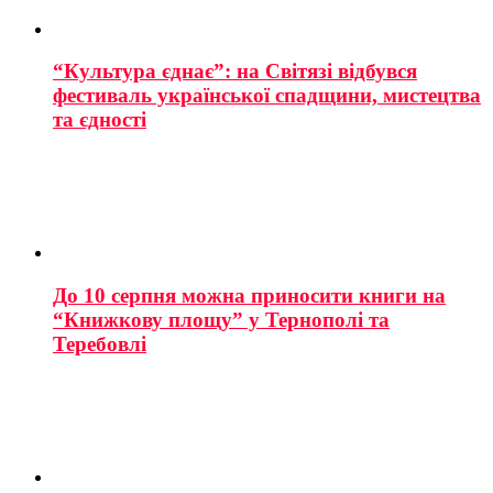
“Культура єднає”: на Світязі відбувся
фестиваль української спадщини, мистецтва
та єдності
До 10 серпня можна приносити книги на
“Книжкову площу” у Тернополі та
Теребовлі