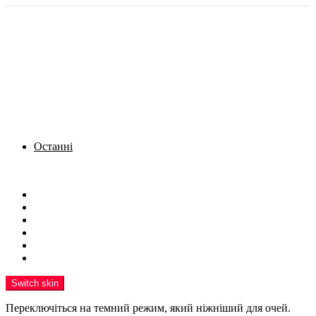
Останні
Menu
Новини
Політика
Кримінал
Фото
Надіслати новину
Реклама на сайті
Switch skin
Переключіться на темний режим, який ніжніший для очей.