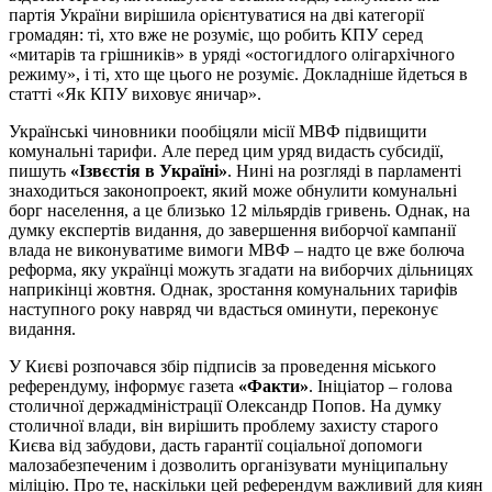
партія України вирішила орієнтуватися на дві категорії
громадян: ті, хто вже не розуміє, що робить КПУ серед
«митарів та грішників» в уряді «остогидлого олігархічного
режиму», і ті, хто ще цього не розуміє. Докладніше йдеться в
статті «Як КПУ виховує яничар».
Українські чиновники пообіцяли місії МВФ підвищити
комунальні тарифи. Але перед цим уряд видасть субсидії,
пишуть
«Ізвєстія в Україні»
. Нині на розгляді в парламенті
знаходиться законопроект, який може обнулити комунальні
борг населення, а це близько 12 мільярдів гривень. Однак, на
думку експертів видання, до завершення виборчої кампанії
влада не виконуватиме вимоги МВФ – надто це вже болюча
реформа, яку українці можуть згадати на виборчих дільницях
наприкінці жовтня. Однак, зростання комунальних тарифів
наступного року навряд чи вдасться оминути, переконує
видання.
У Києві розпочався збір підписів за проведення міського
референдуму, інформує газета
«Факти»
. Ініціатор – голова
столичної держадміністрації Олександр Попов. На думку
столичної влади, він вирішить проблему захисту старого
Києва від забудови, дасть гарантії соціальної допомоги
малозабезпеченим і дозволить організувати муніципальну
міліцію. Про те, наскільки цей референдум важливий для киян