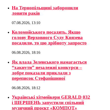
На Тернопільщині заборонили
ловити раків
07.08.2026, 13:10
Коломойського посадять. Якщо
голову Верховного Суду Князева
посадили, то цю дрібноту запросто
06.08.2026, 18:16
Як влада Зеленського намагається
“хакнути” незалежні конкурси –
добре показали приклади з
переписок Стефанішиної
06.08.2026, 18:12
Українські хітмейкери GERALD 032
і ШЕРШЕНЬ запустили спільний
музичний проєкт «КОМПОТ»