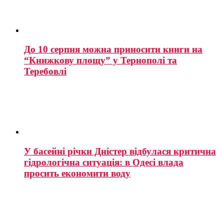
До 10 серпня можна приносити книги на
“Книжкову площу” у Тернополі та
Теребовлі
У басейні річки Дністер відбулася критична
гідрологічна ситуація: в Одесі влада
просить економити воду