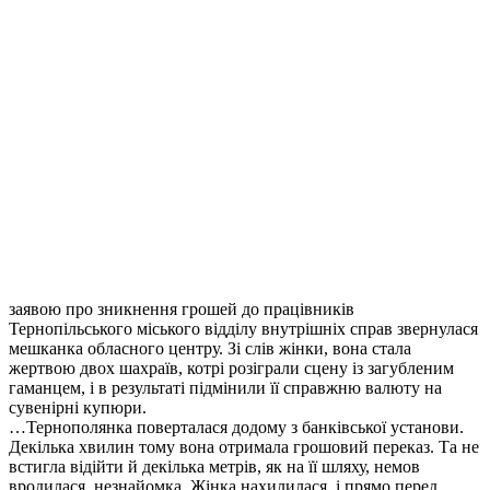
заявою про зникнення грошей до працівників
Тернопільського міського відділу внутрішніх справ звернулася
мешканка обласного центру. Зі слів жінки, вона стала
жертвою двох шахраїв, котрі розіграли сцену із загубленим
гаманцем, і в результаті підмінили її справжню валюту на
сувенірні купюри.
…Тернополянка поверталася додому з банківської установи.
Декілька хвилин тому вона отримала грошовий переказ. Та не
встигла відійти й декілька метрів, як на її шляху, немов
вродилася, незнайомка. Жінка нахилилася, і прямо перед