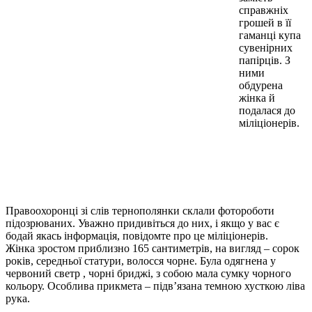
справжніх
грошей в її
гаманці купа
сувенірних
папірців. З
ними
обдурена
жінка й
подалася до
міліціонерів.
Правоохоронці зі слів тернополянки склали фотороботи
підозрюваних. Уважно придивіться до них, і якщо у вас є
бодай якась інформація, повідомте про це міліціонерів.
Жінка зростом приблизно 165 сантиметрів, на вигляд – сорок
років, середньої статури, волосся чорне. Була одягнена у
червоний светр , чорні бриджі, з собою мала сумку чорного
кольору. Особлива прикмета – підв’язана темною хусткою ліва
рука.