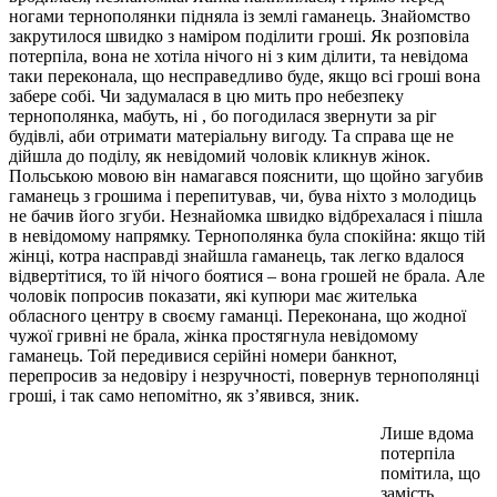
ногами тернополянки підняла із землі гаманець. Знайомство
закрутилося швидко з наміром поділити гроші. Як розповіла
потерпіла, вона не хотіла нічого ні з ким ділити, та невідома
таки переконала, що несправедливо буде, якщо всі гроші вона
забере собі. Чи задумалася в цю мить про небезпеку
тернополянка, мабуть, ні , бо погодилася звернути за ріг
будівлі, аби отримати матеріальну вигоду. Та справа ще не
дійшла до поділу, як невідомий чоловік кликнув жінок.
Польською мовою він намагався пояснити, що щойно загубив
гаманець з грошима і перепитував, чи, бува ніхто з молодиць
не бачив його згуби. Незнайомка швидко відбрехалася і пішла
в невідомому напрямку. Тернополянка була спокійна: якщо тій
жінці, котра насправді знайшла гаманець, так легко вдалося
відвертітися, то їй нічого боятися – вона грошей не брала. Але
чоловік попросив показати, які купюри має жителька
обласного центру в своєму гаманці. Переконана, що жодної
чужої гривні не брала, жінка простягнула невідомому
гаманець. Той передивися серійні номери банкнот,
перепросив за недовіру і незручності, повернув тернополянці
гроші, і так само непомітно, як з’явився, зник.
Лише вдома
потерпіла
помітила, що
замість