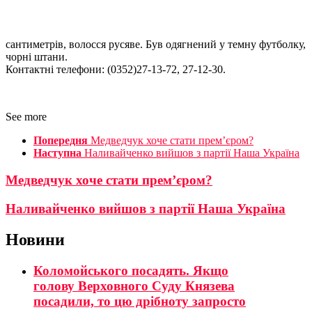
сантиметрів, волосся русяве. Був одягнений у темну футболку,
чорні штани.
Контактні телефони: (0352)27-13-72, 27-12-30.
See more
Попередня
Медведчук хоче стати прем’єром?
Наступна
Наливайченко вийшов з партії Наша Україна
Медведчук хоче стати прем’єром?
Наливайченко вийшов з партії Наша Україна
Новини
Коломойського посадять. Якщо
голову Верховного Суду Князева
посадили, то цю дрібноту запросто