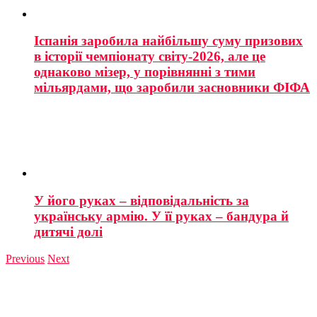
Іспанія заробила найбільшу суму призових
в історії чемпіонату світу-2026, але це
однаково мізер, у порівнянні з тими
мільярдами, що заробили засновники ФІФА
У його руках – відповідальність за
українську армію. У її руках – бандура й
дитячі долі
Previous
Next