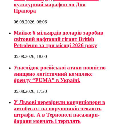
культурний марафон до Дня
Прапора
06.08.2026, 06:06
Майже 6 мільярдів доларів заробив
світовий нафтовий гігант British
Petroleum за три місяці 2026 року
05.08.2026, 18:00
Унаслідок російської атаки повністю
знищено логістичний комплекс
бренду “PUMA” в Україні.
05.08.2026, 17:20
У Львові перевірили кондиціонери в
автобусах: на порушників чекають
штрафи. А в Тернополі пасажири-
барани мовчать і терплять