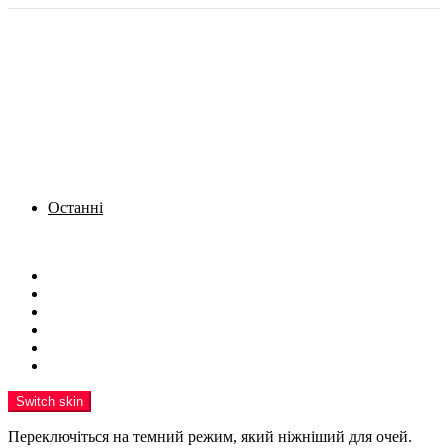
Останні
Menu
Новини
Політика
Кримінал
Фото
Надіслати новину
Реклама на сайті
Switch skin
Переключіться на темний режим, який ніжніший для очей.