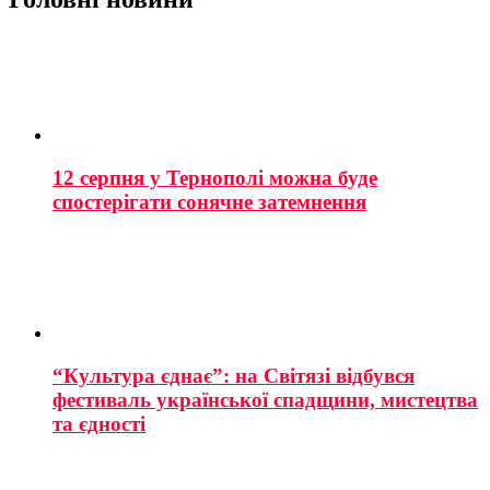
12 серпня у Тернополі можна буде
спостерігати сонячне затемнення
“Культура єднає”: на Світязі відбувся
фестиваль української спадщини, мистецтва
та єдності