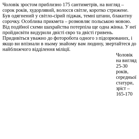
Чоловік зростом приблизно 175 сантиметрів, на вигляд –
сорок років, худорлявий, волосся світле, коротко стрижене.
Був одягнений у світло-сірий піджак, темні штани, блакитну
сорочку. Особлива прикмета – розмовляє польською мовою.
Від подібної схеми шахрайства потерпіла ще одна жінка. У неї
пройдисвіти видурили двісті євро та двісті гривень.
Придивіться уважно до фоторобота одного з підозрюваних, і
якщо ви впізнали в ньому знайому вам людину, звертайтеся до
найближчого відділення міліції.
Чоловік
на вигляд
25-30
років,
середньої
статури,
зріст –
165-170