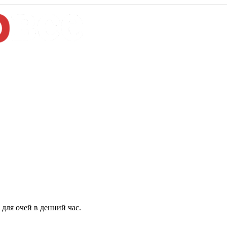
для очей в денний час.