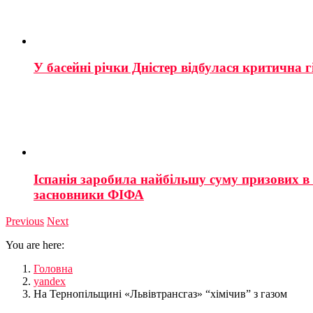
У басейні річки Дністер відбулася критична г
Іспанія заробила найбільшу суму призових в і
засновники ФІФА
Previous
Next
You are here:
Головна
yandex
На Тернопільщині «Львівтрансгаз» “хімічив” з газом