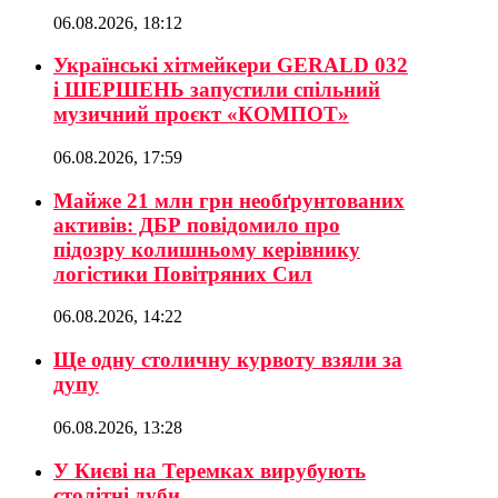
06.08.2026, 18:12
Українські хітмейкери GERALD 032
і ШЕРШЕНЬ запустили спільний
музичний проєкт «КОМПОТ»
06.08.2026, 17:59
Майже 21 млн грн необґрунтованих
активів: ДБР повідомило про
підозру колишньому керівнику
логістики Повітряних Сил
06.08.2026, 14:22
Ще одну столичну курвоту взяли за
дупу
06.08.2026, 13:28
У Києві на Теремках вирубують
столітні дуби