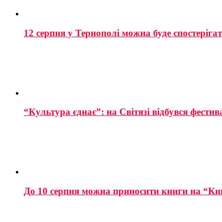
12 серпня у Тернополі можна буде спостеріга
“Культура єднає”: на Світязі відбувся фестив
До 10 серпня можна приносити книги на “Кн