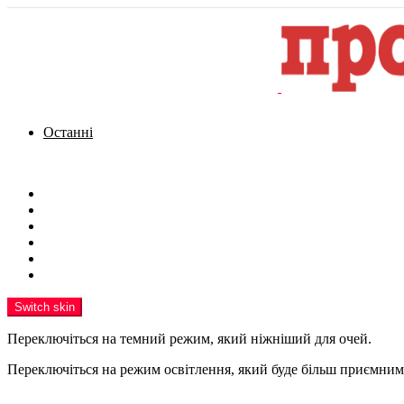
Останні
Menu
Новини
Політика
Кримінал
Фото
Надіслати новину
Реклама на сайті
Switch skin
Переключіться на темний режим, який ніжніший для очей.
Переключіться на режим освітлення, який буде більш приємним 
шукати