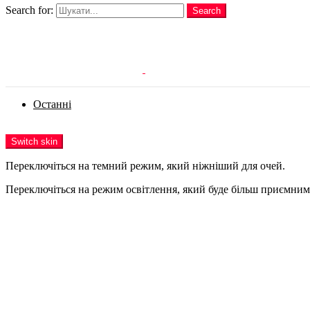
Search for:
Search
Login
Останні
Menu
Switch skin
Переключіться на темний режим, який ніжніший для очей.
Переключіться на режим освітлення, який буде більш приємним 
Login