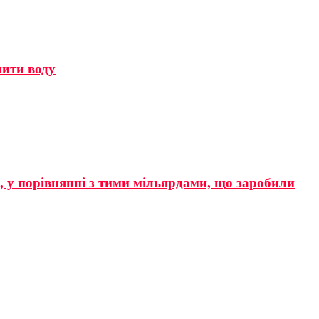
мити воду
р, у порівнянні з тими мільярдами, що заробили