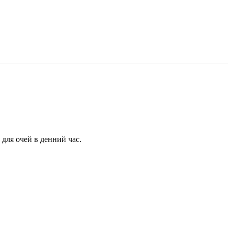
для очей в денний час.