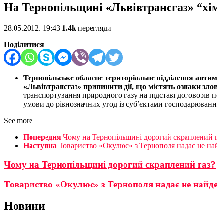
На Тернопільщині «Львівтрансгаз» “хім
28.05.2012, 19:43
1.4k
перегляди
Поділитися
Тернопільське обласне територіальне відділення ант
«Львівтрансгаз» припинити дії, що містять ознаки з
транспортування природного газу на підставі договорів п
умови до рівнозначних угод із суб’єктами господарюванн
See more
Попередня
Чому на Тернопільщині дорогий скраплений г
Наступна
Товариство «Окулюс» з Тернополя надає не н
Чому на Тернопільщині дорогий скраплений газ?
Товариство «Окулюс» з Тернополя надає не найд
Новини