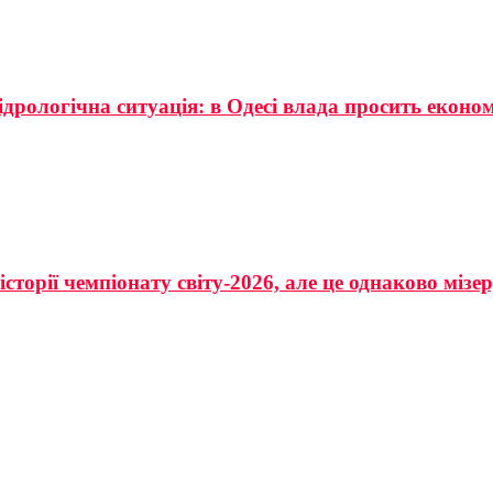
ідрологічна ситуація: в Одесі влада просить еконо
сторії чемпіонату світу-2026, але це однаково мізе