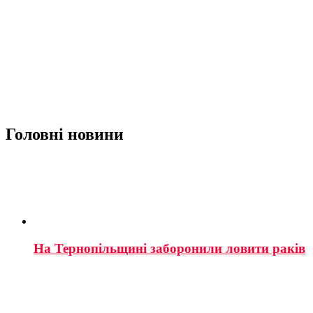
Головні новини
На Тернопільщині заборонили ловити раків