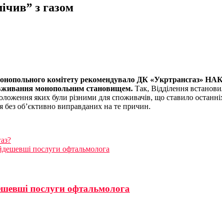
ічив” з газом
имонопольного комітету рекомендувало ДК «Укртрансгаз» НАК
ловживання монопольним становищем.
Так, Відділення встанови
оложення яких були різними для споживачів, що ставило останніх
я без об’єктивно виправданих на те причин.
аз?
айдешевші послуги офтальмолога
ешевші послуги офтальмолога