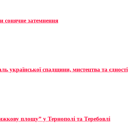
ти сонячне затемнення
аль української спадщини, мистецтва та єдності
ижкову площу” у Тернополі та Теребовлі