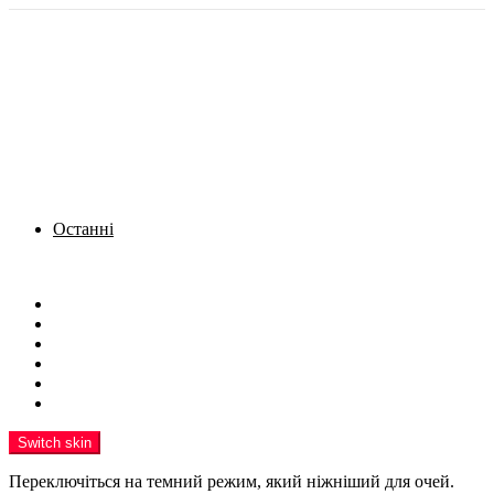
Останні
Menu
Новини
Політика
Кримінал
Фото
Надіслати новину
Реклама на сайті
Switch skin
Переключіться на темний режим, який ніжніший для очей.