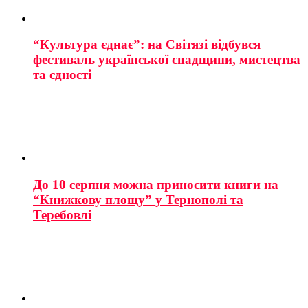
“Культура єднає”: на Світязі відбувся
фестиваль української спадщини, мистецтва
та єдності
До 10 серпня можна приносити книги на
“Книжкову площу” у Тернополі та
Теребовлі