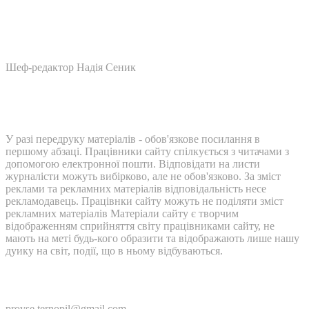
Шеф-редактор Надія Сеник
У разі передруку матеріалів - обов'язкове посилання в
першому абзаці. Працівники сайту спілкується з читачами з
допомогою електронної пошти. Відповідати на листи
журналісти можуть вибірково, але не обов'язково. За зміст
реклами та рекламних матеріалів відповідальність несе
рекламодавець. Працівнки сайту можуть не поділяти зміст
рекламних матеріалів Матеріали сайту є творчим
відображенням сприйняття світу працівниками сайту, не
мають на меті будь-кого образити та відображають лише нашу
дуику на світ, події, що в ньому відбуваються.
Контакти:
provse.ternopil@gmail.com