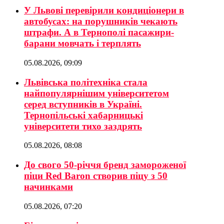
У Львові перевірили кондиціонери в
автобусах: на порушників чекають
штрафи. А в Тернополі пасажири-
барани мовчать і терплять
05.08.2026, 09:09
Львівська політехніка стала
найпопулярнішим університетом
серед вступників в Україні.
Тернопільські хабарницькі
університети тихо заздрять
05.08.2026, 08:08
До свого 50-річчя бренд замороженої
піци Red Baron створив піцу з 50
начинками
05.08.2026, 07:20