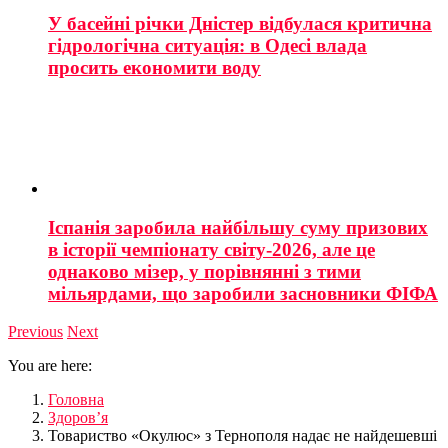
У басейні річки Дністер відбулася критична
гідрологічна ситуація: в Одесі влада
просить економити воду
Іспанія заробила найбільшу суму призових
в історії чемпіонату світу-2026, але це
однаково мізер, у порівнянні з тими
мільярдами, що заробили засновники ФІФА
Previous
Next
You are here:
Головна
Здоров’я
Товариство «Окулюс» з Тернополя надає не найдешевші