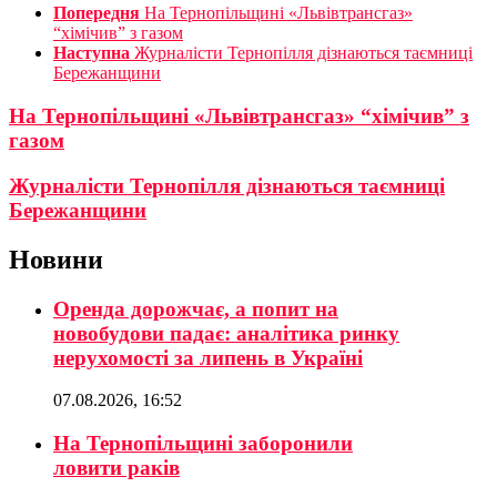
Попередня
На Тернопільщині «Львівтрансгаз»
“хімічив” з газом
Наступна
Журналісти Тернопілля дізнаються таємниці
Бережанщини
На Тернопільщині «Львівтрансгаз» “хімічив” з
газом
Журналісти Тернопілля дізнаються таємниці
Бережанщини
Новини
Оренда дорожчає, а попит на
новобудови падає: аналітика ринку
нерухомості за липень в Україні
07.08.2026, 16:52
На Тернопільщині заборонили
ловити раків