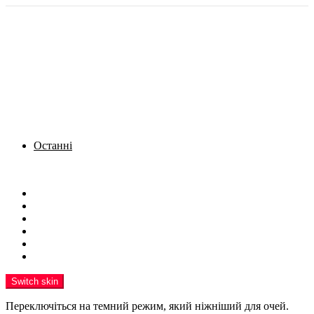
Останні
Menu
Новини
Політика
Кримінал
Фото
Надіслати новину
Реклама на сайті
Switch skin
Переключіться на темний режим, який ніжніший для очей.