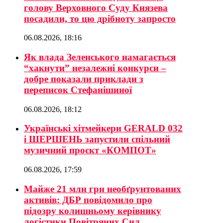
голову Верховного Суду Князева
посадили, то цю дрібноту запросто
06.08.2026, 18:16
Як влада Зеленського намагається
“хакнути” незалежні конкурси –
добре показали приклади з
переписок Стефанішиної
06.08.2026, 18:12
Українські хітмейкери GERALD 032
і ШЕРШЕНЬ запустили спільний
музичний проєкт «КОМПОТ»
06.08.2026, 17:59
Майже 21 млн грн необґрунтованих
активів: ДБР повідомило про
підозру колишньому керівнику
логістики Повітряних Сил