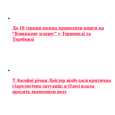
До 10 серпня можна приносити книги на
“Книжкову площу” у Тернополі та
Теребовлі
У басейні річки Дністер відбулася критична
гідрологічна ситуація: в Одесі влада
просить економити воду