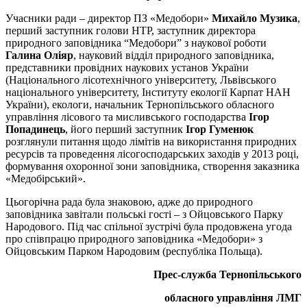
Учасники ради – директор ПЗ «Медобори»
Михайло Музика
,
перший заступник голови НТР, заступник директора
природного заповідника “Медобори” з наукової роботи
Галина Оліяр
, науковий відділ природного заповідника,
представники провідних наукових установ України
(Національного лісотехнічного університету, Львівського
національного університету, Інституту екології Карпат НАН
України), екологи, начальник Тернопільського обласного
управління лісового та мисливського господарства
Ігор
Попадинець
, його перший заступник
Ігор Гуменюк
розглянули питання щодо лімітів на використання природних
ресурсів та проведення лісогосподарських заходів у 2013 році,
формування охоронної зони заповідника, створення заказника
«Медобірський».
Цьогорічна рада була знаковою, адже до природного
заповідника завітали польські гості – з Ойцовського Парку
Народового. Під час спільної зустрічі була продовжена угода
про співпрацю природного заповідника «Медобори» з
Ойцовським Парком Народовим (республіка Польща).
Прес-служба Тернопільського
обласного управління ЛМГ