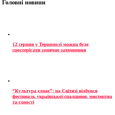
Головні новини
12 серпня у Тернополі можна буде
спостерігати сонячне затемнення
“Культура єднає”: на Світязі відбувся
фестиваль української спадщини, мистецтва
та єдності