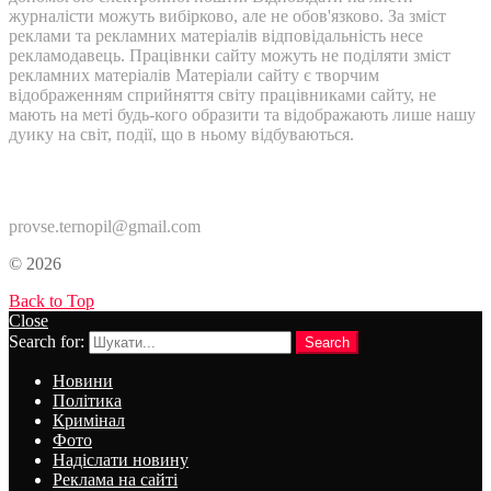
журналісти можуть вибірково, але не обов'язково. За зміст
реклами та рекламних матеріалів відповідальність несе
рекламодавець. Працівнки сайту можуть не поділяти зміст
рекламних матеріалів Матеріали сайту є творчим
відображенням сприйняття світу працівниками сайту, не
мають на меті будь-кого образити та відображають лише нашу
дуику на світ, події, що в ньому відбуваються.
Контакти:
provse.ternopil@gmail.com
© 2026
Back to Top
Close
Search for:
Search
Новини
Політика
Кримінал
Фото
Надіслати новину
Реклама на сайті