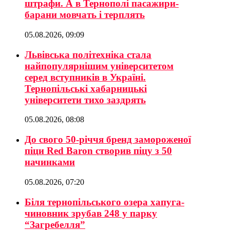
штрафи. А в Тернополі пасажири-
барани мовчать і терплять
05.08.2026, 09:09
Львівська політехніка стала
найпопулярнішим університетом
серед вступників в Україні.
Тернопільські хабарницькі
університети тихо заздрять
05.08.2026, 08:08
До свого 50-річчя бренд замороженої
піци Red Baron створив піцу з 50
начинками
05.08.2026, 07:20
Біля тернопільського озера хапуга-
чиновник зрубав 248 у парку
“Загребелля”