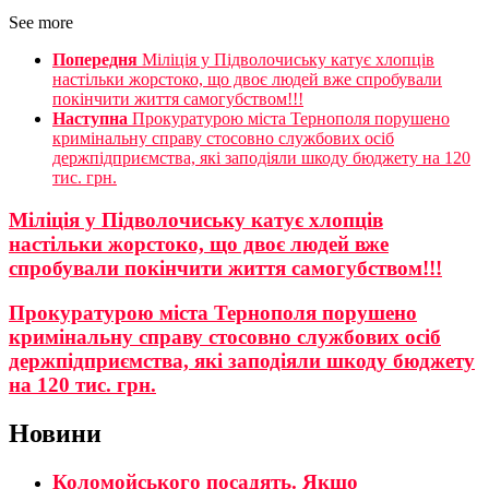
See more
Попередня
Міліція у Підволочиську катує хлопців
настільки жорстоко, що двоє людей вже спробували
покінчити життя самогубством!!!
Наступна
Прокуратурою міста Тернополя порушено
кримінальну справу стосовно службових осіб
держпідприємства, які заподіяли шкоду бюджету на 120
тис. грн.
Міліція у Підволочиську катує хлопців
настільки жорстоко, що двоє людей вже
спробували покінчити життя самогубством!!!
Прокуратурою міста Тернополя порушено
кримінальну справу стосовно службових осіб
держпідприємства, які заподіяли шкоду бюджету
на 120 тис. грн.
Новини
Коломойського посадять. Якщо