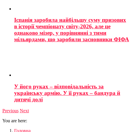
Іспанія заробила найбільшу суму призових
в історії чемпіонату світу-2026, але це
однаково мізер, у порівнянні з тими
мільярдами, що заробили засновники ФІФА
У його руках – відповідальність за
українську армію. У її руках – бандура й
дитячі долі
Previous
Next
You are here:
Головна