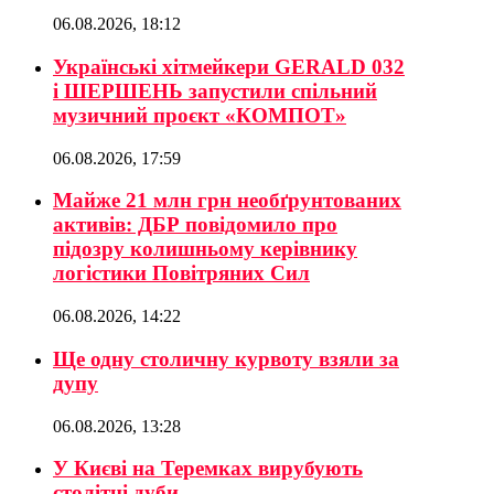
06.08.2026, 18:12
Українські хітмейкери GERALD 032
і ШЕРШЕНЬ запустили спільний
музичний проєкт «КОМПОТ»
06.08.2026, 17:59
Майже 21 млн грн необґрунтованих
активів: ДБР повідомило про
підозру колишньому керівнику
логістики Повітряних Сил
06.08.2026, 14:22
Ще одну столичну курвоту взяли за
дупу
06.08.2026, 13:28
У Києві на Теремках вирубують
столітні дуби