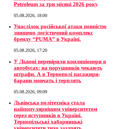
Petroleum за три місяці 2026 року
05.08.2026, 18:00
Унаслідок російської атаки повністю
знищено логістичний комплекс
бренду “PUMA” в Україні.
05.08.2026, 17:20
У Львові перевірили кондиціонери в
автобусах: на порушників чекають
штрафи. А в Тернополі пасажири-
барани мовчать і терплять
05.08.2026, 09:09
Львівська політехніка стала
найпопулярнішим університетом
серед вступників в Україні.
Тернопільські хабарницькі
університети тихо заздрять