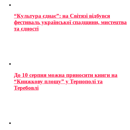
“Культура єднає”: на Світязі відбувся
фестиваль української спадщини, мистецтва
та єдності
До 10 серпня можна приносити книги на
“Книжкову площу” у Тернополі та
Теребовлі