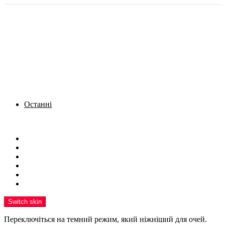
Останні
Menu
Новини
Політика
Кримінал
Фото
Надіслати новину
Реклама на сайті
Switch skin
Переключіться на темний режим, який ніжніший для очей.