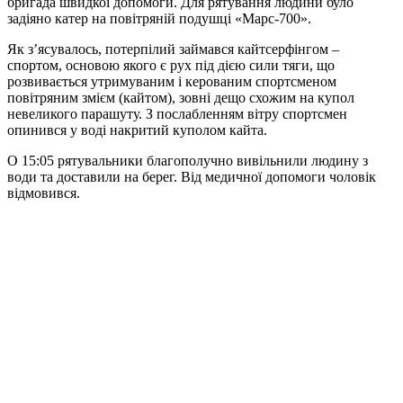
бригада швидкої допомоги. Для рятування людини було
задіяно катер на повітряній подушці «Марс-700».
Як з’ясувалось, потерпілий займався кайтсерфінгом –
спортом, основою якого є рух під дією сили тяги, що
розвивається утримуваним і керованим спортсменом
повітряним змієм (кайтом), зовні дещо схожим на купол
невеликого парашуту. З послабленням вітру спортсмен
опинився у воді накритий куполом кайта.
О 15:05 рятувальники благополучно вивільнили людину з
води та доставили на берег. Від медичної допомоги чоловік
відмовився.