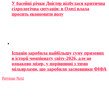
У басейні річки Дністер відбулася критична
гідрологічна ситуація: в Одесі влада
просить економити воду
Іспанія заробила найбільшу суму призових
в історії чемпіонату світу-2026, але це
однаково мізер, у порівнянні з тими
мільярдами, що заробили засновники ФІФА
Previous
Next