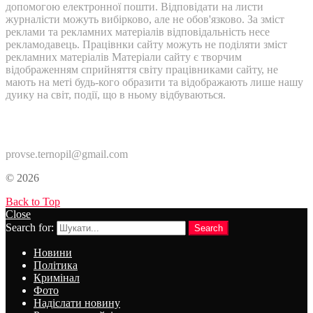
допомогою електронної пошти. Відповідати на листи
журналісти можуть вибірково, але не обов'язково. За зміст
реклами та рекламних матеріалів відповідальність несе
рекламодавець. Працівнки сайту можуть не поділяти зміст
рекламних матеріалів Матеріали сайту є творчим
відображенням сприйняття світу працівниками сайту, не
мають на меті будь-кого образити та відображають лише нашу
дуику на світ, події, що в ньому відбуваються.
Контакти:
provse.ternopil@gmail.com
© 2026
Back to Top
Close
Search for:
Search
Новини
Політика
Кримінал
Фото
Надіслати новину