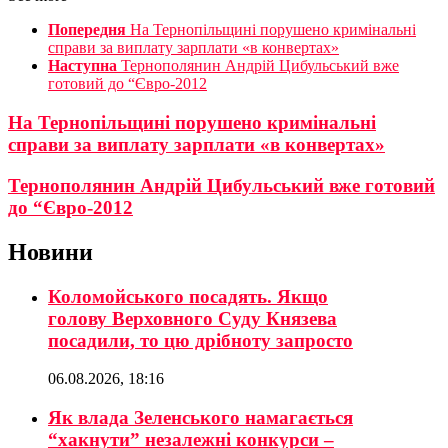
Попередня
На Тернопільщині порушено кримінальні
справи за виплату зарплати «в конвертах»
Наступна
Тернополянин Андрій Цибульський вже
готовий до “Євро-2012
На Тернопільщині порушено кримінальні
справи за виплату зарплати «в конвертах»
Тернополянин Андрій Цибульський вже готовий
до “Євро-2012
Новини
Коломойського посадять. Якщо
голову Верховного Суду Князева
посадили, то цю дрібноту запросто
06.08.2026, 18:16
Як влада Зеленського намагається
“хакнути” незалежні конкурси –