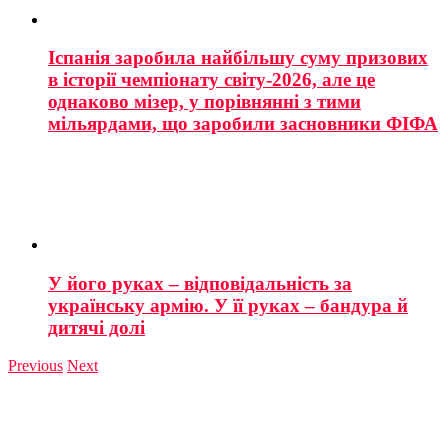
Іспанія заробила найбільшу суму призових
в історії чемпіонату світу-2026, але це
однаково мізер, у порівнянні з тими
мільярдами, що заробили засновники ФІФА
У його руках – відповідальність за
українську армію. У її руках – бандура й
дитячі долі
Previous
Next