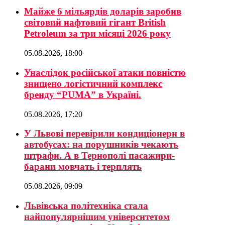
Майже 6 мільярдів доларів заробив
світовий нафтовий гігант British
Petroleum за три місяці 2026 року
05.08.2026, 18:00
Унаслідок російської атаки повністю
знищено логістичний комплекс
бренду “PUMA” в Україні.
05.08.2026, 17:20
У Львові перевірили кондиціонери в
автобусах: на порушників чекають
штрафи. А в Тернополі пасажири-
барани мовчать і терплять
05.08.2026, 09:09
Львівська політехніка стала
найпопулярнішим університетом