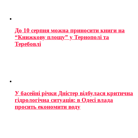
До 10 серпня можна приносити книги на
“Книжкову площу” у Тернополі та
Теребовлі
У басейні річки Дністер відбулася критична
гідрологічна ситуація: в Одесі влада
просить економити воду