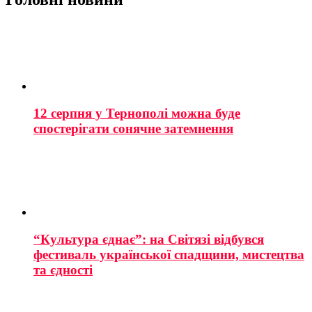
12 серпня у Тернополі можна буде
спостерігати сонячне затемнення
“Культура єднає”: на Світязі відбувся
фестиваль української спадщини, мистецтва
та єдності