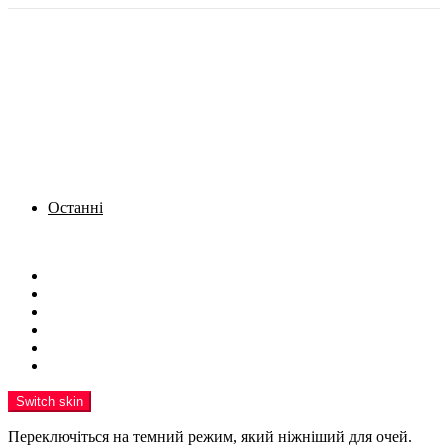
Останні
Menu
Новини
Політика
Кримінал
Фото
Надіслати новину
Реклама на сайті
Switch skin
Переключіться на темний режим, який ніжніший для очей.