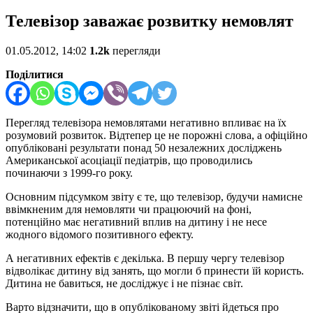
Телевізор заважає розвитку немовлят
01.05.2012, 14:02
1.2k
перегляди
Поділитися
Перегляд телевізора немовлятами негативно впливає на їх
розумовий розвиток. Відтепер це не порожні слова, а офіційно
опубліковані результати понад 50 незалежних досліджень
Американської асоціації педіатрів, що проводились
починаючи з 1999-го року.
Основним підсумком звіту є те, що телевізор, будучи намисне
ввімкненим для немовляти чи працюючий на фоні,
потенційно має негативний вплив на дитину і не несе
жодного відомого позитивного ефекту.
А негативних ефектів є декілька. В першу чергу телевізор
відволікає дитину від занять, що могли б принести їй користь.
Дитина не бавиться, не досліджує і не пізнає світ.
Варто відзначити, що в опублікованому звіті йдеться про