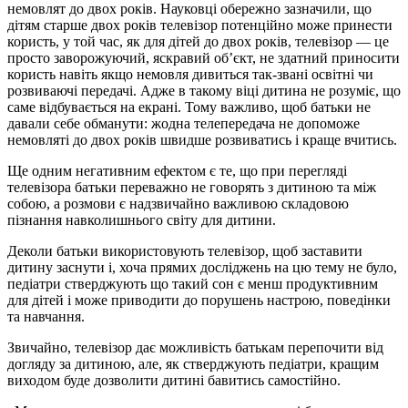
немовлят до двох років. Науковці обережно зазначили, що
дітям старше двох років телевізор потенційно може принести
користь, у той час, як для дітей до двох років, телевізор — це
просто заворожуючий, яскравий об’єкт, не здатний приносити
користь навіть якщо немовля дивиться так-звані освітні чи
розвиваючі передачі. Адже в такому віці дитина не розуміє, що
саме відбувається на екрані. Тому важливо, щоб батьки не
давали себе обманути: жодна телепередача не допоможе
немовляті до двох років швидше розвиватись і краще вчитись.
Ще одним негативним ефектом є те, що при перегляді
телевізора батьки переважно не говорять з дитиною та між
собою, а розмови є надзвичайно важливою складовою
пізнання навколишнього світу для дитини.
Деколи батьки використовують телевізор, щоб заставити
дитину заснути і, хоча прямих досліджень на цю тему не було,
педіатри стверджують що такий сон є менш продуктивним
для дітей і може приводити до порушень настрою, поведінки
та навчання.
Звичайно, телевізор дає можливість батькам перепочити від
догляду за дитиною, але, як стверджують педіатри, кращим
виходом буде дозволити дитині бавитись самостійно.