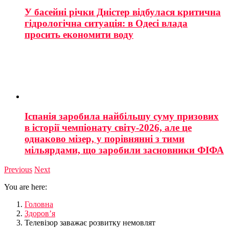
У басейні річки Дністер відбулася критична
гідрологічна ситуація: в Одесі влада
просить економити воду
Іспанія заробила найбільшу суму призових
в історії чемпіонату світу-2026, але це
однаково мізер, у порівнянні з тими
мільярдами, що заробили засновники ФІФА
Previous
Next
You are here:
Головна
Здоров’я
Телевізор заважає розвитку немовлят