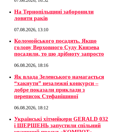
07.08.2026, 16:52
На Тернопільщині заборонили
ловити раків
07.08.2026, 13:10
Коломойського посадять. Якщо
голову Верховного Суду Князева
посадили, то цю дрібноту запросто
06.08.2026, 18:16
Як влада Зеленського намагається
“хакнути” незалежні конкурси –
добре показали приклади з
переписок Стефанішиної
06.08.2026, 18:12
Українські хітмейкери GERALD 032
і ШЕРШЕНЬ запустили спільний
музичний проєкт «КОМПОТ»