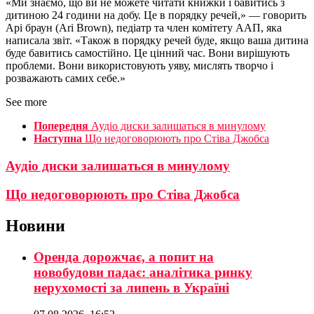
«Ми знаємо, що ви не можете читати книжки і бавитись з
дитиною 24 години на добу. Це в порядку речей,» — говорить
Арі браун (Ari Brown), педіатр та член комітету ААП, яка
написала звіт. «Також в порядку речей буде, якщо ваша дитина
буде бавитись самостійно. Це цінний час. Вони вирішують
проблеми. Вони використовують уяву, мислять творчо і
розважають самих себе.»
See more
Попередня
Аудіо диски залишаться в минулому
Наступна
Що недоговорюють про Стіва Джобса
Аудіо диски залишаться в минулому
Що недоговорюють про Стіва Джобса
Новини
Оренда дорожчає, а попит на
новобудови падає: аналітика ринку
нерухомості за липень в Україні