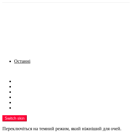
Останні
Menu
Новини
Політика
Кримінал
Фото
Надіслати новину
Реклама на сайті
Switch skin
Переключіться на темний режим, який ніжніший для очей.