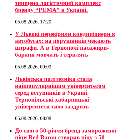
знищено логістичний комплекс
бренду “PUMA” в Україні.
05.08.2026, 17:20
У Львові перевірили кондиціонери в
автобусах: на порушників чекають
штрафи. А в Тернополі пасажири-
барани мовчать і терплять
05.08.2026, 09:09
Львівська політехніка стала
найпопулярнішим університетом
серед вступників в Україні.
Тернопільські хабарницькі
університети тихо заздрять
05.08.2026, 08:08
До свого 50-річчя бренд замороженої
піци Red Baron створив піцу з 50