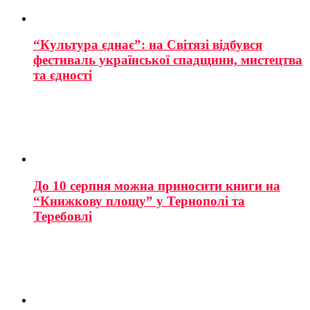
“Культура єднає”: на Світязі відбувся
фестиваль української спадщини, мистецтва
та єдності
До 10 серпня можна приносити книги на
“Книжкову площу” у Тернополі та
Теребовлі