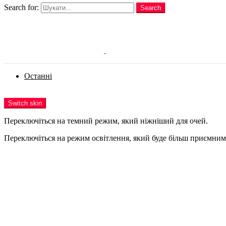
Search for:
Search
Login
Останні
Menu
Switch skin
Переключіться на темний режим, який ніжніший для очей.
Переключіться на режим освітлення, який буде більш приємним 
Login