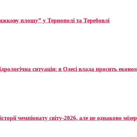
ижкову площу” у Тернополі та Теребовлі
ідрологічна ситуація: в Одесі влада просить еконо
сторії чемпіонату світу-2026, але це однаково мізе