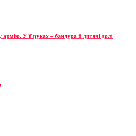
 армію. У її руках – бандура й дитячі долі
я