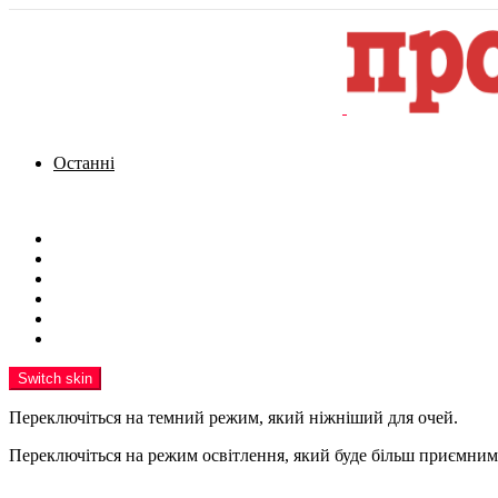
Останні
Menu
Новини
Політика
Кримінал
Фото
Надіслати новину
Реклама на сайті
Switch skin
Переключіться на темний режим, який ніжніший для очей.
Переключіться на режим освітлення, який буде більш приємним 
шукати