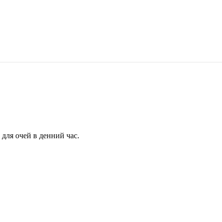
для очей в денний час.