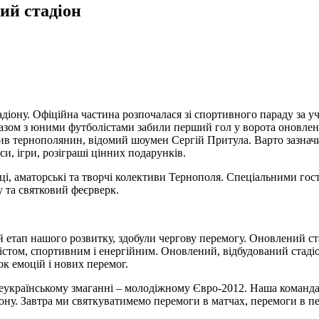
ий стадіон
тадіону. Офіційна частина розпочалася зі спортивного параду за у
азом з юними футболістами забили перший гол у ворота оновлен
в тернополянин, відомий шоумен Сергій Притула. Варто зазначи
и, ігри, розіграші цінних подарунків.
вці, аматорські та творчі колективи Тернополя. Спеціальними го
 та святковий феєрверк.
 етап нашого розвитку, здобули чергову перемогу. Оновлений ст
містом, спортивним і енергійним. Оновлений, відбудований стаді
ок емоцій і нових перемог.
сеукраїнському змаганні – молодіжному Євро-2012. Наша команда
ону. Завтра ми святкуватимемо перемоги в матчах, перемоги в п