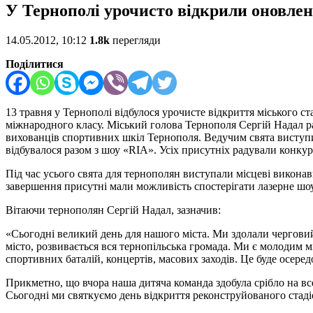
У Тернополі урочисто відкрили оновлен
14.05.2012, 10:12
1.8k
перегляди
Поділитися
13 травня у Тернополі відбулося урочисте відкриття міського с
міжнародного класу. Міський голова Тернополя Сергій Надал р
вихованців спортивних шкіл Тернополя. Ведучим свята виступи
відбувалося разом з шоу «RIA». Усіх присутніх радували конкурс
Під час усього свята для тернополян виступали місцеві викона
завершення присутні мали можливість спостерігати лазерне шоу
Вітаючи тернополян Сергій Надал, зазначив:
«Сьогодні великий день для нашого міста. Ми здолали черговий
місто, розвивається вся тернопільська громада. Ми є молодим 
спортивних баталій, концертів, масових заходів. Це буде осеред
Прикметно, що вчора наша дитяча команда здобула срібло на в
Сьогодні ми святкуємо день відкриття реконструйованого стаді