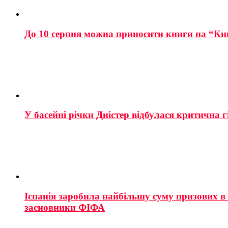
До 10 серпня можна приносити книги на “Кн
У басейні річки Дністер відбулася критична г
Іспанія заробила найбільшу суму призових в і
засновники ФІФА