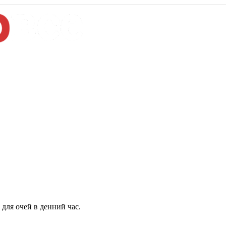
для очей в денний час.