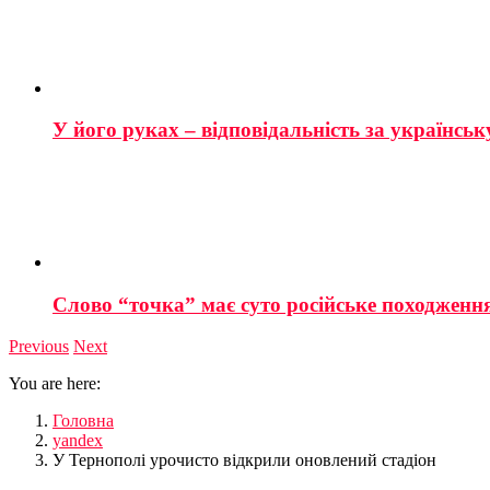
У його руках – відповідальність за українську
Слово “точка” має суто російське походженн
Previous
Next
You are here:
Головна
yandex
У Тернополі урочисто відкрили оновлений стадіон