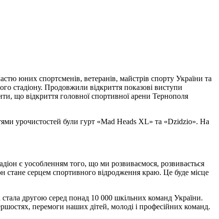
частю юних спортсменів, ветеранів, майстрів спорту України та
ого стадіону. Продовжили відкриття показові виступи
ти, що відкриття головної спортивної арени Тернополя
стями урочистостей були гурт «Mad Heads XL» та «Dzidzio». На
адіон є уособленням того, що ми розвиваємося, розвивається
он стане серцем спортивного відродження краю. Це буде місце
 стала другою серед понад 10 000 шкільних команд України.
ершостях, перемоги наших дітей, молоді і професійних команд.