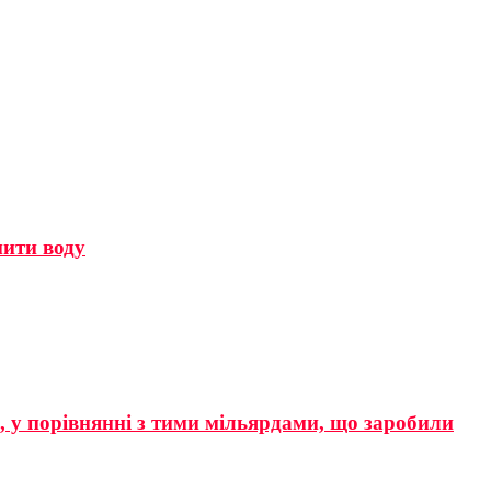
мити воду
р, у порівнянні з тими мільярдами, що заробили