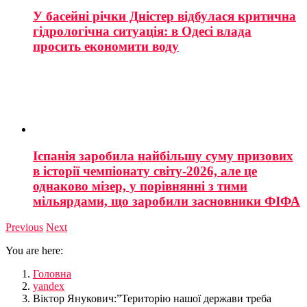
У басейні річки Дністер відбулася критична
гідрологічна ситуація: в Одесі влада
просить економити воду
Іспанія заробила найбільшу суму призових
в історії чемпіонату світу-2026, але це
однаково мізер, у порівнянні з тими
мільярдами, що заробили засновники ФІФА
Previous
Next
You are here:
Головна
yandex
Віктор Янукович:”Територію нашої держави треба