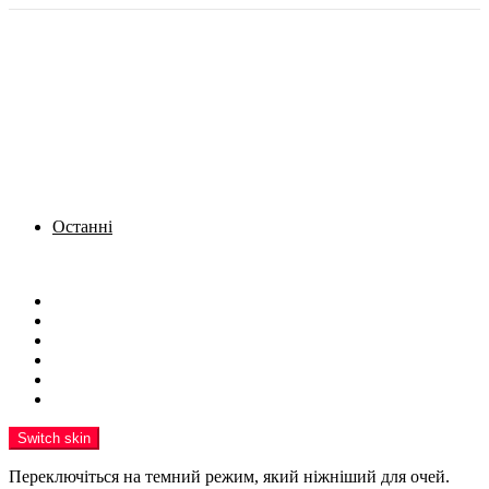
Останні
Menu
Новини
Політика
Кримінал
Фото
Надіслати новину
Реклама на сайті
Switch skin
Переключіться на темний режим, який ніжніший для очей.