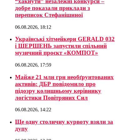
“хакнути” незалежні конкурси –
добре показали приклади з
переписок Стефанішиної
06.08.2026, 18:12
Українські хітмейкери GERALD 032
і ШЕРШЕНЬ запустили спільний
музичний проєкт «КОМПОТ»
06.08.2026, 17:59
Майже 21 млн грн необґрунтованих
активів: ДБР повідомило про
підозру колишньому керівнику
логістики Повітряних Сил
06.08.2026, 14:22
Ще одну столичну курвоту взяли за
дупу