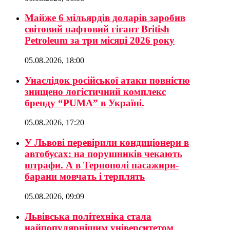
Майже 6 мільярдів доларів заробив
світовий нафтовий гігант British
Petroleum за три місяці 2026 року
05.08.2026, 18:00
Унаслідок російської атаки повністю
знищено логістичний комплекс
бренду “PUMA” в Україні.
05.08.2026, 17:20
У Львові перевірили кондиціонери в
автобусах: на порушників чекають
штрафи. А в Тернополі пасажири-
барани мовчать і терплять
05.08.2026, 09:09
Львівська політехніка стала
найпопулярнішим університетом