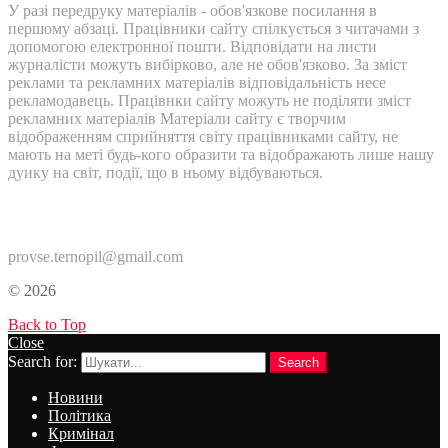
У разі передруку матеріалів - обов'язкове посилання в
першому абзаці. Працівники сайту спілкується з читачами з
допомогою електронної пошти. Відповідати на листи
журналісти можуть вибірково, але не обов'язково. За зміст
реклами та рекламних матеріалів відповідальність несе
рекламодавець. Працівнки сайту можуть не поділяти зміст
рекламних матеріалів Матеріали сайту є творчим
відображенням сприйняття світу працівниками сайту, не
мають на меті будь-кого образити та відображають лише нашу
дуику на світ, події, що в ньому відбуваються.
Контакти:
provse.ternopil@gmail.com
© 2026
Back to Top
Close
Search for:
Search
Новини
Політика
Кримінал