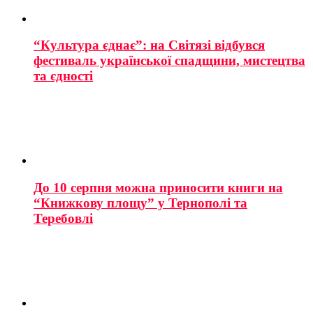
“Культура єднає”: на Світязі відбувся
фестиваль української спадщини, мистецтва
та єдності
До 10 серпня можна приносити книги на
“Книжкову площу” у Тернополі та
Теребовлі