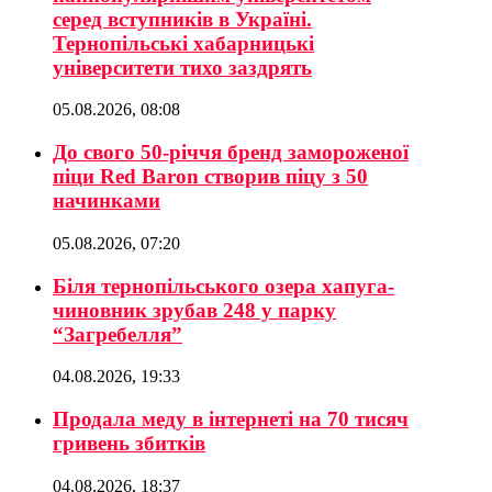
серед вступників в Україні.
Тернопільські хабарницькі
університети тихо заздрять
05.08.2026, 08:08
До свого 50-річчя бренд замороженої
піци Red Baron створив піцу з 50
начинками
05.08.2026, 07:20
Біля тернопільського озера хапуга-
чиновник зрубав 248 у парку
“Загребелля”
04.08.2026, 19:33
Продала меду в інтернеті на 70 тисяч
гривень збитків
04.08.2026, 18:37