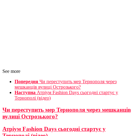
See more
Попередня
Чи переступить мер Тернополя через
мешканців вулиці Острозького?
Наступна
Атріум Fashion Days сьогодні стартує у
Тернополі (відео)
Чи переступить мер Тернополя через мешканців
вулиці Острозького?
Атріум Fashion Days сьогодні стартує у
Тернополі (відео)