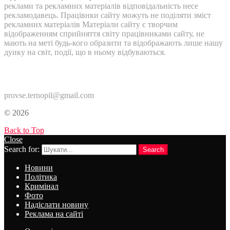
реклами та рекламних матеріалів відповідальність несе
рекламодавець. Працівнки сайту можуть не поділяти зміст
рекламних матеріалів Матеріали сайту є творчим
відображенням сприйняття світу працівниками сайту, не
мають на меті будь-кого образити та відображають лише нашу
дуику на світ, події, що в ньому відбуваються.
Контакти:
provse.ternopil@gmail.com
© 2026
Back to Top
Close
Search for:
Search
Новини
Політика
Кримінал
Фото
Надіслати новину
Реклама на сайті