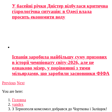
У басейні річки Дністер відбулася критична
гідрологічна ситуація: в Одесі влада
просить економити воду
Іспанія заробила найбільшу суму призових
в історії чемпіонату світу-2026, але це
однаково мізер, у порівнянні з тими
мільярдами, що заробили засновники ФІФА
Previous
Next
You are here:
Головна
yandex
З Тернополя комсомол добрався до Чорткова і Заліщик!