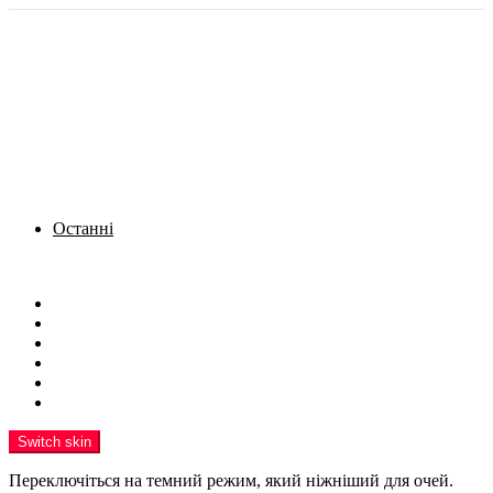
Останні
Menu
Новини
Політика
Кримінал
Фото
Надіслати новину
Реклама на сайті
Switch skin
Переключіться на темний режим, який ніжніший для очей.