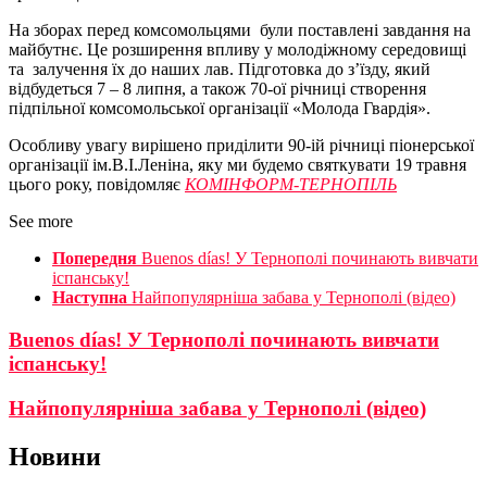
На зборах перед комсомольцями були поставлені завдання на
майбутнє. Це розширення впливу у молодіжному середовищі
та залучення їх до наших лав. Підготовка до з’їзду, який
відбудеться 7 – 8 липня, а також 70-ої річниці створення
підпільної комсомольської організації «Молода Гвардія».
Особливу увагу вирішено приділити 90-ій річниці піонерської
організації ім.В.І.Леніна, яку ми будемо святкувати 19 травня
цього року, повідомляє
КОМІНФОРМ-ТЕРНОПІЛЬ
See more
Попередня
Buenos días! У Тернополі починають вивчати
іспанську!
Наступна
Найпопулярніша забава у Тернополі (відео)
Buenos días! У Тернополі починають вивчати
іспанську!
Найпопулярніша забава у Тернополі (відео)
Новини