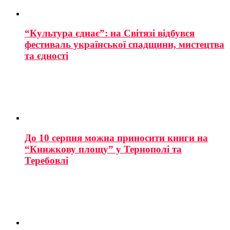
“Культура єднає”: на Світязі відбувся
фестиваль української спадщини, мистецтва
та єдності
До 10 серпня можна приносити книги на
“Книжкову площу” у Тернополі та
Теребовлі