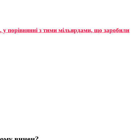
р, у порівнянні з тими мільярдами, що заробили
ьому винен?