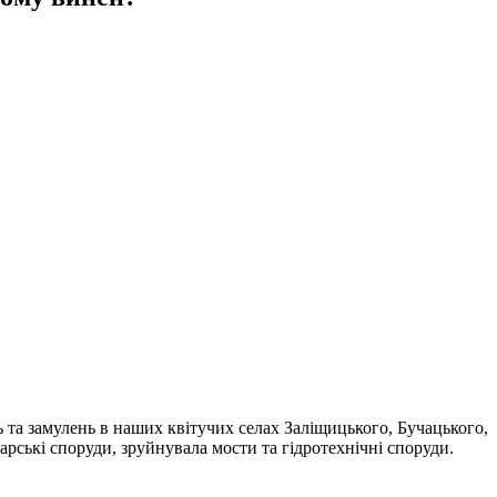
 та замулень в наших квітучих селах Заліщицького, Бучацького,
арські споруди, зруйнувала мости та гідротехнічні споруди.