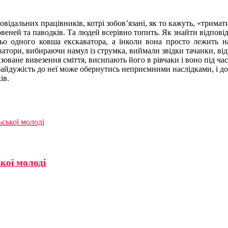
ідальних працівників, котрі зобов’язані, як то кажуть, «тримати
 повеней та паводків. Та людей всерівно топить. Як знайти відпові
ньо одного ковша екскаватора, а інколи вона просто лежить на
атори, вибираючи намул із струмка, виймали звідки тачанки, від
оване вивезення сміття, висипають його в рівчаки і воно під час
 байдужість до неї може обернутись неприємними наслідками, і до
ів.
ської молоді
кої молоді