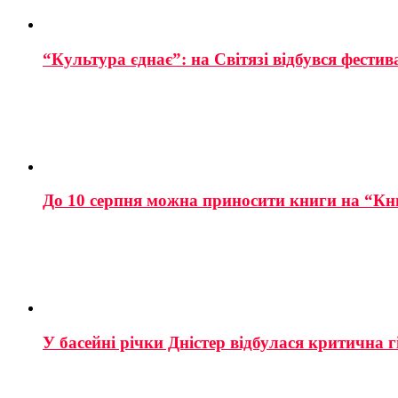
“Культура єднає”: на Світязі відбувся фестив
До 10 серпня можна приносити книги на “Кн
У басейні річки Дністер відбулася критична г