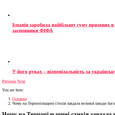
Іспанія заробила найбільшу суму призових в і
засновники ФІФА
У його руках – відповідальність за українську
Previous
Next
You are here:
Головна
Чому на Тернопільщині стихія завдала великої шкоди бага
Чому на Тернопільщині стихія завдала 