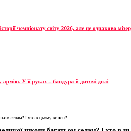
сторії чемпіонату світу-2026, але це однаково мізе
 армію. У її руках – бандура й дитячі долі
тьом селам? І хто в цьому винен?
великої шкоди багатьом селам? І хто в ц