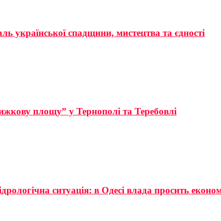
аль української спадщини, мистецтва та єдності
ижкову площу” у Тернополі та Теребовлі
ідрологічна ситуація: в Одесі влада просить еконо