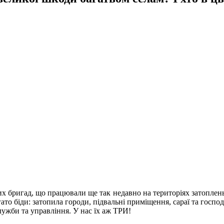
х бригад, що працювали ще так недавно на територіях затоплень
то біди: затопила городи, підвальні приміщення, сараї та господ
лужби та управління. У нас їх аж ТРИ!