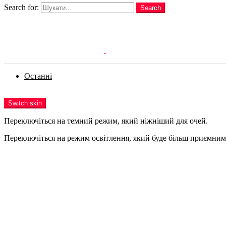
Search for:
Search
Login
Останні
Menu
Switch skin
Переключіться на темний режим, який ніжніший для очей.
Переключіться на режим освітлення, який буде більш приємним 
Login