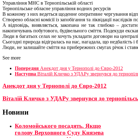
Управління МНС в Тернопільській області
Тернопільське обласне управління водних ресурсів
В кожному з них ведеться щоденне оперативне чергування відпов
Створено обласні комісії із запобігання та ліквідації наслідків
А відповідь, виявляється, закопана не так глибоко – достат
накопичувань побутового, будівельного сміття. Подекуди екскав
Люди в багатьох селах не хочуть укладати договори на централіз
Сьогодні природа відігралась на нас, нагадала, що недбалість і
Люди, не залишайте сміття на прибережних смугах річок і ставк
See more
Попередня
Анекдот дня у Тернополі до Євро-2012
Наступна
Віталій Кличко з УДАРу звернувся до тернопіль
Анекдот дня у Тернополі до Євро-2012
Віталій Кличко з УДАРу звернувся до тернопільсь
Новини
Коломойського посадять. Якщо
голову Верховного Суду Князева