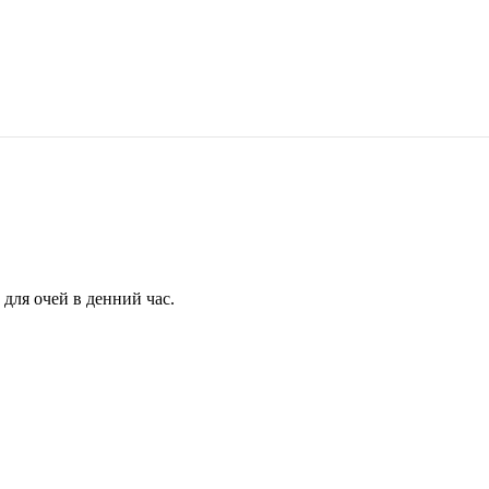
для очей в денний час.