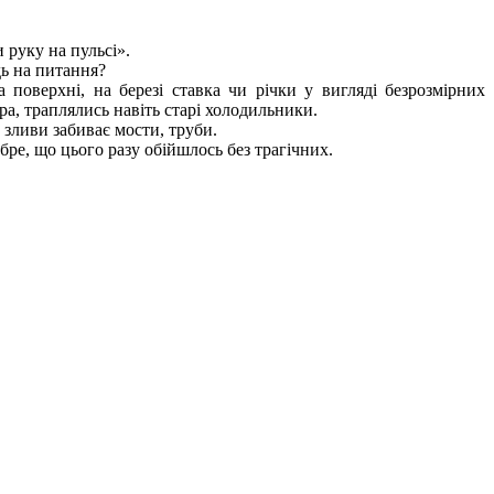
 руку на пульсі».
дь на питання?
 поверхні, на березі ставка чи річки у вигляді безрозмірних
ра, траплялись навіть старі холодильники.
 зливи забиває мости, труби.
бре, що цього разу обійшлось без трагічних.