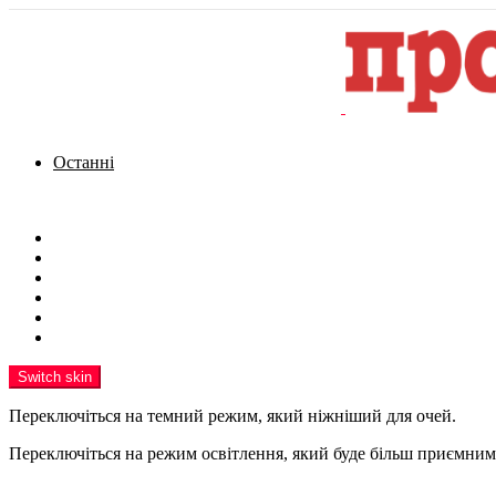
Останні
Menu
Новини
Політика
Кримінал
Фото
Надіслати новину
Реклама на сайті
Switch skin
Переключіться на темний режим, який ніжніший для очей.
Переключіться на режим освітлення, який буде більш приємним 
шукати