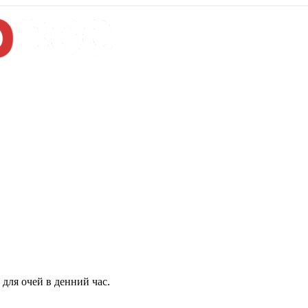
для очей в денний час.