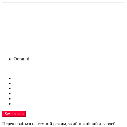
Останні
Menu
Новини
Політика
Кримінал
Фото
Надіслати новину
Реклама на сайті
Switch skin
Переключіться на темний режим, який ніжніший для очей.