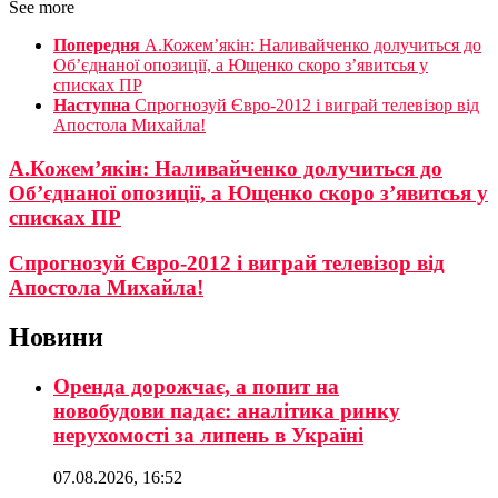
See more
Попередня
А.Кожем’якін: Наливайченко долучиться до
Об’єднаної опозиції, а Ющенко скоро з’явитсья у
списках ПР
Наступна
Спрогнозуй Євро-2012 і виграй телевізор від
Апостола Михайла!
А.Кожем’якін: Наливайченко долучиться до
Об’єднаної опозиції, а Ющенко скоро з’явитсья у
списках ПР
Спрогнозуй Євро-2012 і виграй телевізор від
Апостола Михайла!
Новини
Оренда дорожчає, а попит на
новобудови падає: аналітика ринку
нерухомості за липень в Україні
07.08.2026, 16:52