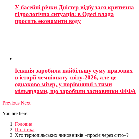
У басейні річки Дністер відбулася критична
гідрологічна ситуація: в Одесі влада
просить економити воду
Іспанія заробила найбільшу суму призових
в історії чемпіонату світу-2026, але це
однаково мізер, у порівнянні з тими
мільярдами, що заробили засновники ФІФА
Previous
Next
You are here:
Головна
Політика
Хто тернопільських чиновників «просіє через сито»?