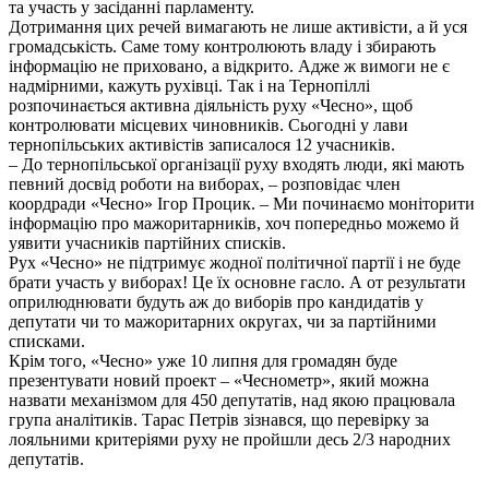
та участь у засіданні парламенту.
Дотримання цих речей вимагають не лише активісти, а й уся
громадськість. Саме тому контролюють владу і збирають
інформацію не приховано, а відкрито. Адже ж вимоги не є
надмірними, кажуть рухівці. Так і на Тернопіллі
розпочинається активна діяльність руху «Чесно», щоб
контролювати місцевих чиновників. Сьогодні у лави
тернопільських активістів записалося 12 учасників.
– До тернопільської організації руху входять люди, які мають
певний досвід роботи на виборах, – розповідає член
коордради «Чесно» Ігор Процик. – Ми починаємо моніторити
інформацію про мажоритарників, хоч попередньо можемо й
уявити учасників партійних списків.
Рух «Чесно» не підтримує жодної політичної партії і не буде
брати участь у виборах! Це їх основне гасло. А от результати
оприлюднювати будуть аж до виборів про кандидатів у
депутати чи то мажоритарних округах, чи за партійними
списками.
Крім того, «Чесно» уже 10 липня для громадян буде
презентувати новий проект – «Чеснометр», який можна
назвати механізмом для 450 депутатів, над якою працювала
група аналітиків. Тарас Петрів зізнався, що перевірку за
лояльними критеріями руху не пройшли десь 2/3 народних
депутатів.