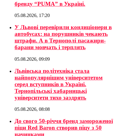
бренду “PUMA” в Україні.
05.08.2026, 17:20
У Львові перевірили кондиціонери в
автобусах: на порушників чекають
штрафи. А в Тернополі пасажири-
барани мовчать і терплять
05.08.2026, 09:09
Львівська політехніка стала
найпопулярнішим університетом
серед вступників в Україні.
Тернопільські хабарницькі
університети тихо заздрять
05.08.2026, 08:08
До свого 50-річчя бренд замороженої
піци Red Baron створив піцу з 50
начинками