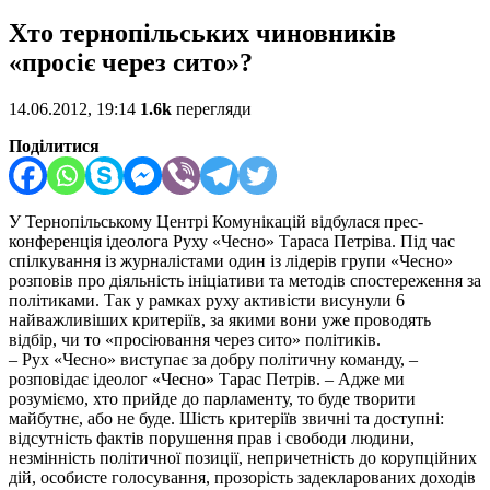
Хто тернопільських чиновників
«просіє через сито»?
14.06.2012, 19:14
1.6k
перегляди
Поділитися
У Тернопільському Центрі Комунікацій відбулася прес-
конференція ідеолога Руху «Чесно» Тараса Петріва. Під час
спілкування із журналістами один із лідерів групи «Чесно»
розповів про діяльність ініціативи та методів спостереження за
політиками. Так у рамках руху активісти висунули 6
найважливіших критеріїв, за якими вони уже проводять
відбір, чи то «просіювання через сито» політиків.
– Рух «Чесно» виступає за добру політичну команду, –
розповідає ідеолог «Чесно» Тарас Петрів. – Адже ми
розуміємо, хто прийде до парламенту, то буде творити
майбутнє, або не буде. Шість критеріїв звичні та доступні:
відсутність фактів порушення прав і свободи людини,
незмінність політичної позиції, непричетність до корупційних
дій, особисте голосування, прозорість задекларованих доходів