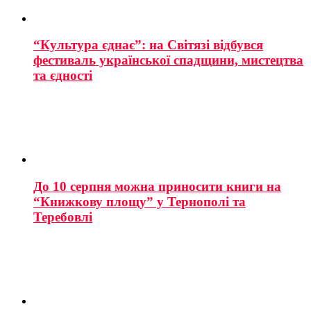
“Культура єднає”: на Світязі відбувся
фестиваль української спадщини, мистецтва
та єдності
До 10 серпня можна приносити книги на
“Книжкову площу” у Тернополі та
Теребовлі