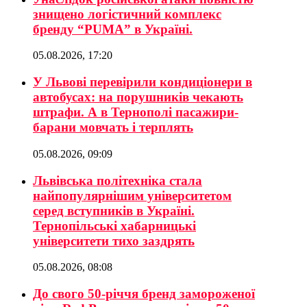
знищено логістичний комплекс
бренду “PUMA” в Україні.
05.08.2026, 17:20
У Львові перевірили кондиціонери в
автобусах: на порушників чекають
штрафи. А в Тернополі пасажири-
барани мовчать і терплять
05.08.2026, 09:09
Львівська політехніка стала
найпопулярнішим університетом
серед вступників в Україні.
Тернопільські хабарницькі
університети тихо заздрять
05.08.2026, 08:08
До свого 50-річчя бренд замороженої