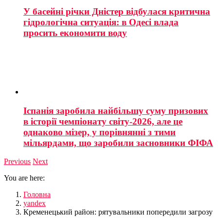
У басейні річки Дністер відбулася критична
гідрологічна ситуація: в Одесі влада
просить економити воду
Іспанія заробила найбільшу суму призових
в історії чемпіонату світу-2026, але це
однаково мізер, у порівнянні з тими
мільярдами, що заробили засновники ФІФА
Previous
Next
You are here:
Головна
yandex
Кременецький район: рятувальники попередили загрозу