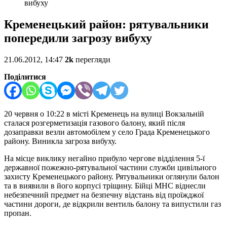
вибуху
Кременецький район: рятувальники
попередили загрозу вибуху
21.06.2012, 14:47
2k
перегляди
Поділитися
20 червня о 10:22 в місті Кременець на вулиці Вокзальній
сталася розгерметизація газового балону, який після
дозаправки везли автомобілем у село Града Кременецького
району. Виникла загроза вибуху.
На місце виклику негайно прибуло чергове відділення 5-ї
державної пожежно-рятувальної частини служби цивільного
захисту Кременецького району. Рятувальники оглянули балон
та в виявили в його корпусі тріщину. Бійці МНС віднесли
небезпечний предмет на безпечну відстань від проїжджої
частини дороги, де відкрили вентиль балону та випустили газ
пропан.