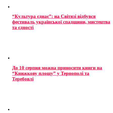
“Культура єднає”: на Світязі відбувся
фестиваль української спадщини, мистецтва
та єдності
До 10 серпня можна приносити книги на
“Книжкову площу” у Тернополі та
Теребовлі