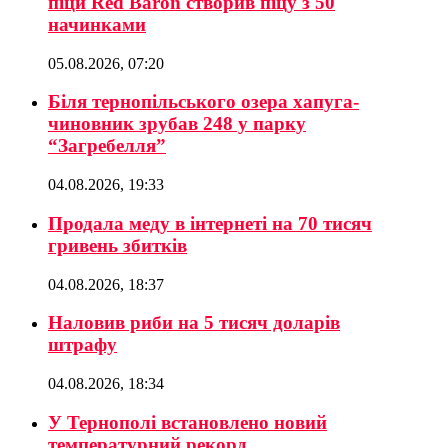
піци Red Baron створив піцу з 50
начинками
05.08.2026, 07:20
Біля тернопільського озера хапуга-
чиновник зрубав 248 у парку
“Загребелля”
04.08.2026, 19:33
Продала меду в інтернеті на 70 тисяч
гривень збитків
04.08.2026, 18:37
Наловив риби на 5 тисяч доларів
штрафу
04.08.2026, 18:34
У Тернополі встановлено новий
температурний рекорд