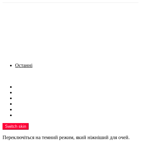
Останні
Menu
Новини
Політика
Кримінал
Фото
Надіслати новину
Реклама на сайті
Switch skin
Переключіться на темний режим, який ніжніший для очей.