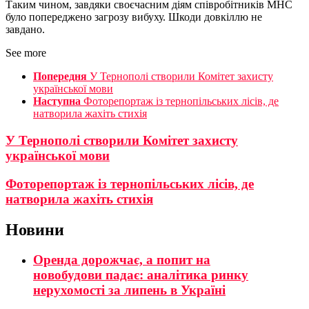
Таким чином, завдяки своєчасним діям співробітників МНС
було попереджено загрозу вибуху. Шкоди довкіллю не
завдано.
See more
Попередня
У Тернополі створили Комітет захисту
української мови
Наступна
Фоторепортаж із тернопільських лісів, де
натворила жахіть стихія
У Тернополі створили Комітет захисту
української мови
Фоторепортаж із тернопільських лісів, де
натворила жахіть стихія
Новини
Оренда дорожчає, а попит на
новобудови падає: аналітика ринку
нерухомості за липень в Україні