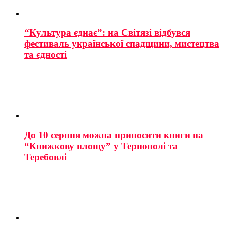
“Культура єднає”: на Світязі відбувся
фестиваль української спадщини, мистецтва
та єдності
До 10 серпня можна приносити книги на
“Книжкову площу” у Тернополі та
Теребовлі