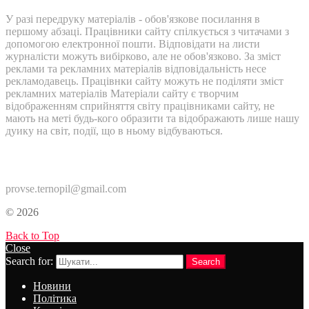
У разі передруку матеріалів - обов'язкове посилання в
першому абзаці. Працівники сайту спілкується з читачами з
допомогою електронної пошти. Відповідати на листи
журналісти можуть вибірково, але не обов'язково. За зміст
реклами та рекламних матеріалів відповідальність несе
рекламодавець. Працівнки сайту можуть не поділяти зміст
рекламних матеріалів Матеріали сайту є творчим
відображенням сприйняття світу працівниками сайту, не
мають на меті будь-кого образити та відображають лише нашу
дуику на світ, події, що в ньому відбуваються.
Контакти:
provse.ternopil@gmail.com
© 2026
Back to Top
Close
Search for:
Search
Новини
Політика