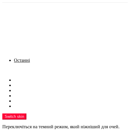
Останні
Menu
Новини
Політика
Кримінал
Фото
Надіслати новину
Реклама на сайті
Switch skin
Переключіться на темний режим, який ніжніший для очей.