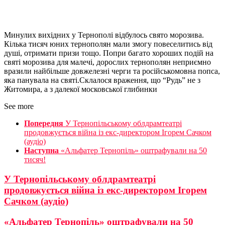
Минулих вихідних у Тернополі відбулось свято морозива.
Кілька тисяч юних тернополян мали змогу повеселитись від
душі, отримати призи тощо. Попри багато хороших подій на
святі морозива для малечі, дорослих тернополян неприємно
вразили найбільше довжелезні черги та російськомовна попса,
яка панувала на святі.Склалося враження, що “Рудь” не з
Житомира, а з далекої московської глибинки
See more
Попередня
У Тернопільському облдрамтеатрі
продовжується війна із екс-директором Ігорем Сачком
(аудіо)
Наступна
«Альфатер Тернопіль» оштрафували на 50
тисяч!
У Тернопільському облдрамтеатрі
продовжується війна із екс-директором Ігорем
Сачком (аудіо)
«Альфатер Тернопіль» оштрафували на 50