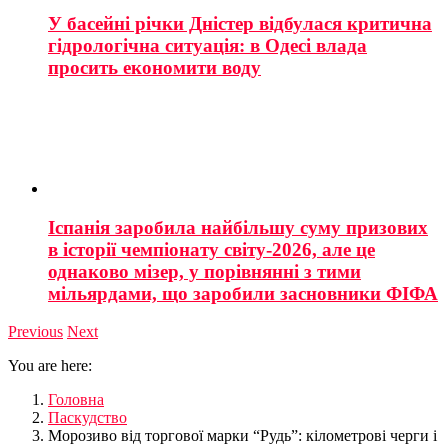
У басейні річки Дністер відбулася критична
гідрологічна ситуація: в Одесі влада
просить економити воду
Іспанія заробила найбільшу суму призових
в історії чемпіонату світу-2026, але це
однаково мізер, у порівнянні з тими
мільярдами, що заробили засновники ФІФА
Previous
Next
You are here:
Головна
Паскудство
Морозиво від торгової марки “Рудь”: кілометрові черги і