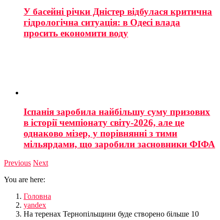
У басейні річки Дністер відбулася критична
гідрологічна ситуація: в Одесі влада
просить економити воду
Іспанія заробила найбільшу суму призових
в історії чемпіонату світу-2026, але це
однаково мізер, у порівнянні з тими
мільярдами, що заробили засновники ФІФА
Previous
Next
You are here:
Головна
yandex
На теренах Тернопільщини буде створено більше 10