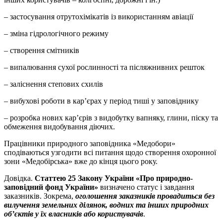
– застосування отрутохімікатів із використанням авіації
– зміна гідрологічного режиму
– створення смітників
– випалювання сухої рослинності та післяжнивних решток
– заліснення степових схилів
– вибухові роботи в кар’єрах у період тиші у заповіднику
– розробка нових кар’єрів з видобутку вапняку, глини, піску та
обмеження видобування діючих.
Працівники природного заповідника «Медобори»
сподіваються узгодити всі питання щодо створення охоронної
зони «Медобірська» вже до кінця цього року.
Довідка.
Статтею 25 Закону України «Про природно-
заповідний фонд України»
визначено статус і завдання
заказників. Зокрема,
оголошення заказників провадиться без
вилучення земельних ділянок, водних та інших природних
об’єктів у їх власників або користувачів
.