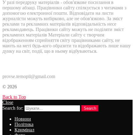
У разі передруку матеріалів - обов'язкове посилання в
першому абзаці. Працівники сайту спілкується з читачами з
допомогою електронної пошти. Відповідати на листи
журналісти можуть вибірково, але не обов'язково. За зміст
реклами та рекламних матеріалів відповідальність несе
рекламодавець. Працівнки сайту можуть не поділяти зміст
рекламних матеріалів Матеріали сайту є творчим
відображенням сприйняття світу працівниками сайту, не
мають на меті будь-кого образити та відображають лише нашу
дуику на світ, події, що в ньому відбуваються.
Контакти:
provse.ternopil@gmail.com
© 2026
Back to Top
Close
Search for:
Search
Новини
Політика
Кримінал