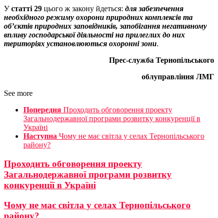
У
статті 29
цього ж закону йдеться:
для забезпечення
необхідного режиму охорони природних комплексів та
об’єктів природних заповідників, запобігання негативному
впливу господарської діяльності на прилеглих до них
територіях установлюються охоронні зони
.
Прес-служба Тернопільського
облуправління ЛМГ
See more
Попередня
Проходить обговорення проекту
Загальнодержавної програми розвитку конкуренції в
Україні
Наступна
Чому не має світла у селах Тернопільського
району?
Проходить обговорення проекту
Загальнодержавної програми розвитку
конкуренції в Україні
Чому не має світла у селах Тернопільського
району?