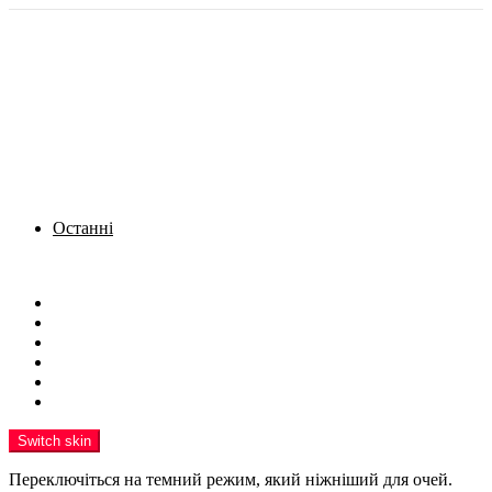
Останні
Menu
Новини
Політика
Кримінал
Фото
Надіслати новину
Реклама на сайті
Switch skin
Переключіться на темний режим, який ніжніший для очей.