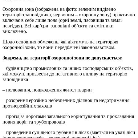
Охоронна зона (зображена на фото: зеленим виділено
територію заповідника, червоним – охоронну зону) практично
включає в себе лише поля (орні землі, пасовища та землі-
невгіддя). Всі кар’єри, заповідні об’єкти та смітники
виключено.
Щодо основних обмежень, які діятимуть на територіях
охоронної зони, то вони передбачені законодавством.
Зокрема, на території охоронної зони не допускається:
– будівництво промислових та інших господарських об’єктів,
які можуть призвести до негативного впливу на територію
заповідника
– полювання, пошкодження жител тварин
– розорення ерозійно небезпечних ділянок та недотримання
протиерозійних заходів
– проїзд за дорогами загального користування та прокладання
нових доріг та трубопроводів
– проведення суцільного рубання в лісах (мається на увазі ліси
інших користувачів – колгоспні, дорожні і ін.)