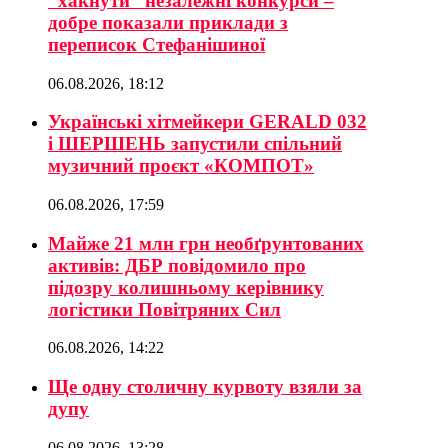
“хакнути” незалежні конкурси –
добре показали приклади з
переписок Стефанішиної
06.08.2026, 18:12
Українські хітмейкери GERALD 032
і ШЕРШЕНЬ запустили спільний
музичний проєкт «КОМПОТ»
06.08.2026, 17:59
Майже 21 млн грн необґрунтованих
активів: ДБР повідомило про
підозру колишньому керівнику
логістики Повітряних Сил
06.08.2026, 14:22
Ще одну столичну курвоту взяли за
дупу
06.08.2026, 13:28