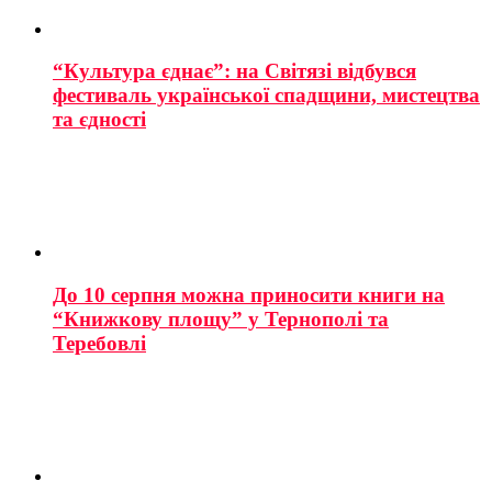
“Культура єднає”: на Світязі відбувся
фестиваль української спадщини, мистецтва
та єдності
До 10 серпня можна приносити книги на
“Книжкову площу” у Тернополі та
Теребовлі