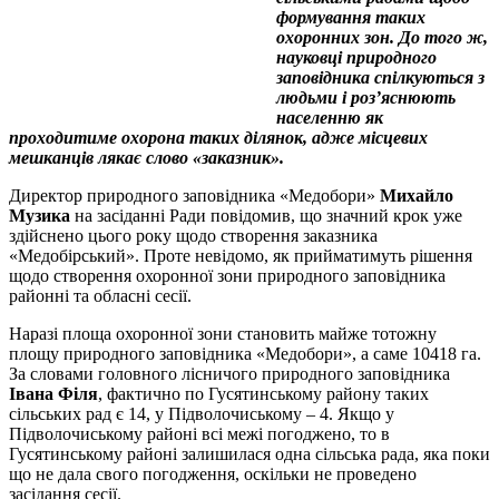
формування таких
охоронних зон. До того ж,
науковці природного
заповідника спілкуються з
людьми і роз’яснюють
населенню як
проходитиме охорона таких ділянок, адже місцевих
мешканців лякає слово «заказник».
Директор природного заповідника «Медобори»
Михайло
Музика
на засіданні Ради повідомив, що значний крок уже
здійснено цього року щодо створення заказника
«Медобірський». Проте невідомо, як прийматимуть рішення
щодо створення охоронної зони природного заповідника
районні та обласні сесії.
Наразі площа охоронної зони становить майже тотожну
площу природного заповідника «Медобори», а саме 10418 га.
За словами головного лісничого природного заповідника
Івана Філя
, фактично по Гусятинському району таких
сільських рад є 14, у Підволочиському – 4. Якщо у
Підволочиському районі всі межі погоджено, то в
Гусятинському районі залишилася одна сільська рада, яка поки
що не дала свого погодження, оскільки не проведено
засідання сесії.