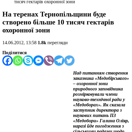
тисяч гектарів охоронної зони
На теренах Тернопільщини буде
створено більше 10 тисяч гектарів
охоронної зони
14.06.2012, 13:58
1.8k
перегляди
Поділитися
Над питанням створення
заказника «Медобірського»
– охоронної зони
природного заповідника
розмірковували члени
науково-технічної ради у
«Медоборах».
Як сказала
заступник директора з
наукових питань ПЗ
«Медобори» Галина Оліяр,
наразі йде погодження з
сільськими радами щодо