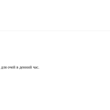
для очей в денний час.