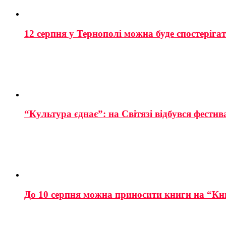
12 серпня у Тернополі можна буде спостеріга
“Культура єднає”: на Світязі відбувся фестив
До 10 серпня можна приносити книги на “Кн