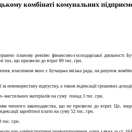
цькому комбінаті комунальних підприємс
вершено планову ревізію фінансово-господарської діяльності Б
і тих, що призвели до втрат 89 тис. грн.
щення, власником яких є Бучацька міська рада, на рахунок комбі
за невикористану відпустку, а також індексації грошових доході
но–мастильних матеріалів на суму понад 3 тис. грн.
нням чинного законодавства, що не призвели до втрат. Це, зок
дексації заробітної плати на суму 52 тис. грн.
 тис. грн.
коли про адміністративні правопорушення, один з яких за ст. 16