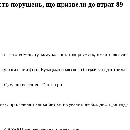
тв порушень, що призвели до втрат 89
учацького комбінату комунальних підприємств, якою виявлено
нату, загальний фонд Бучацького міського бюджету недоотримав
в. Сума порушення – 7 тис. грн.
рема, придбання палива без застосування необхідних процедур
4-14 КУпАП направлено на розгляд суду.