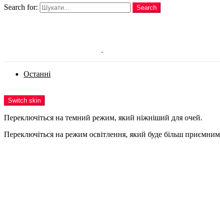
Search for:
Search
Login
Останні
Menu
Switch skin
Переключіться на темний режим, який ніжніший для очей.
Переключіться на режим освітлення, який буде більш приємним 
Login