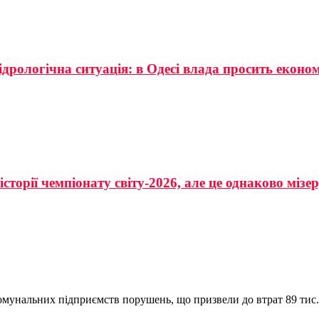
ідрологічна ситуація: в Одесі влада просить еконо
сторії чемпіонату світу-2026, але це однаково мізе
комунальних підприємств порушень, що призвели до втрат 89 тис.