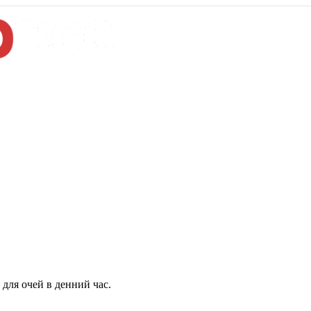
для очей в денний час.