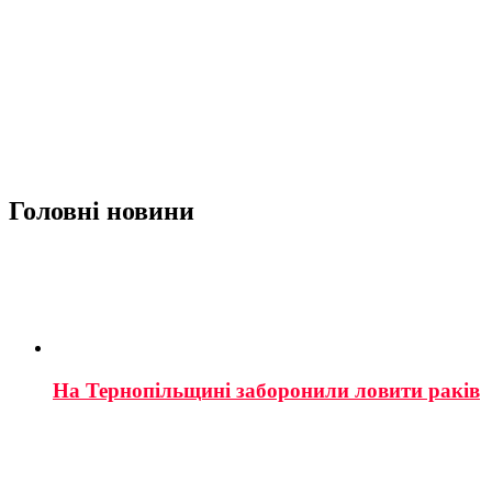
Головні новини
На Тернопільщині заборонили ловити раків