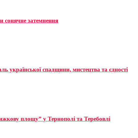
ти сонячне затемнення
аль української спадщини, мистецтва та єдності
ижкову площу” у Тернополі та Теребовлі