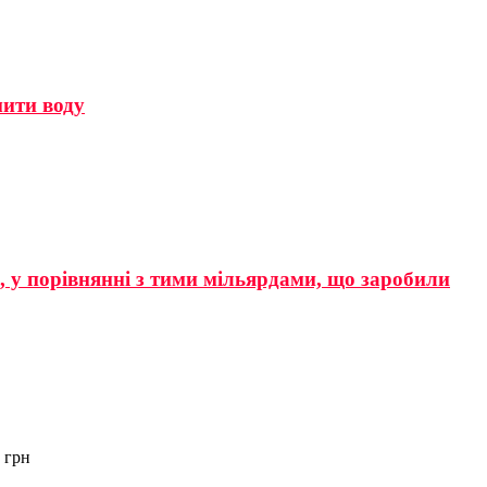
мити воду
р, у порівнянні з тими мільярдами, що заробили
 грн