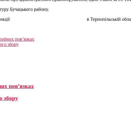
атуру Бучацького району.
ції в Тернопільській облас
алобних пов’язках
ого збору
них пов’язках
о збору