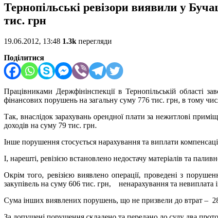
Тернопільські ревізори виявили у Буча
тис. грн
19.06.2012, 13:48
1.3k
перегляди
Поділитися
Працівниками Держфінінспекції в Тернопільській області за
фінансових порушень на загальну суму 776 тис. грн, в тому числ
Так, внаслідок зарахувань орендної плати за нежитлові примі
доходів на суму 79 тис. грн.
Інше порушення стосується нарахування та виплати компенсації 
І, нарешті, ревізією встановлено недостачу матеріалів та палив
Окрім того, ревізією виявлено операції, проведені з поруше
закупівель на суму 606 тис. грн, ненарахування та невиплата ін
Сума інших виявлених порушень, що не призвели до втрат – 28
За допущені порушення складено та передано до суду два прото