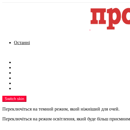
Останні
Menu
Новини
Політика
Кримінал
Фото
Надіслати новину
Реклама на сайті
Switch skin
Переключіться на темний режим, який ніжніший для очей.
Переключіться на режим освітлення, який буде більш приємним 
шукати