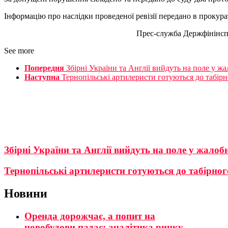
Інформацію про наслідки проведеної ревізії передано в прокур
Прес-служба Держфінінспек
See more
Попередня
Збірні України та Англії вийдуть на поле у ж
Наступна
Тернопільські артилеристи готуються до табірн
Збірні України та Англії вийдуть на поле у жалоб
Тернопільські артилеристи готуються до табірног
Новини
Оренда дорожчає, а попит на
новобудови падає: аналітика ринку