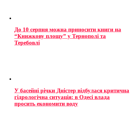
До 10 серпня можна приносити книги на
“Книжкову площу” у Тернополі та
Теребовлі
У басейні річки Дністер відбулася критична
гідрологічна ситуація: в Одесі влада
просить економити воду