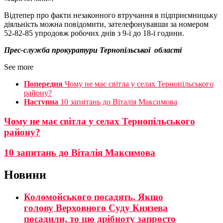
Відтепер про факти незаконного втручання в підприємницьку
діяльність можна повідомити, зателефонувавши за номером
52-82-85 упродовж робочих днів з 9-ї до 18-ї години.
Прес-служба прокуратури
Тернопільської
області
See more
Попередня
Чому не має світла у селах Тернопільського
району?
Наступна
10 запитань до Віталія Максимова
Чому не має світла у селах Тернопільського
району?
10 запитань до Віталія Максимова
Новини
Коломойського посадять. Якщо
голову Верховного Суду Князева
посадили, то цю дрібноту запросто