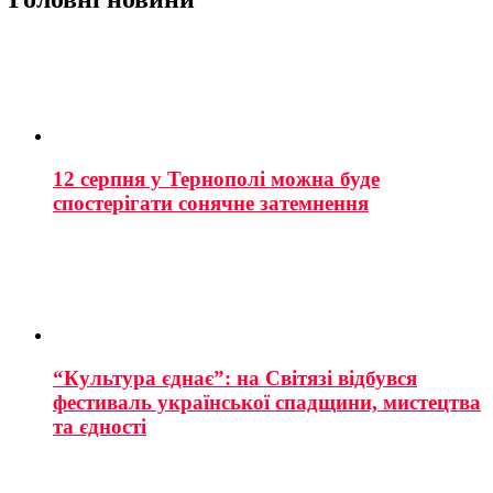
12 серпня у Тернополі можна буде
спостерігати сонячне затемнення
“Культура єднає”: на Світязі відбувся
фестиваль української спадщини, мистецтва
та єдності