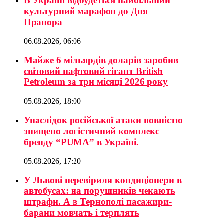
В Україні відбудеться найбільший
культурний марафон до Дня
Прапора
06.08.2026, 06:06
Майже 6 мільярдів доларів заробив
світовий нафтовий гігант British
Petroleum за три місяці 2026 року
05.08.2026, 18:00
Унаслідок російської атаки повністю
знищено логістичний комплекс
бренду “PUMA” в Україні.
05.08.2026, 17:20
У Львові перевірили кондиціонери в
автобусах: на порушників чекають
штрафи. А в Тернополі пасажири-
барани мовчать і терплять