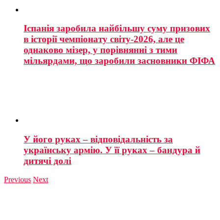
Іспанія заробила найбільшу суму призових
в історії чемпіонату світу-2026, але це
однаково мізер, у порівнянні з тими
мільярдами, що заробили засновники ФІФА
У його руках – відповідальність за
українську армію. У її руках – бандура й
дитячі долі
Previous
Next