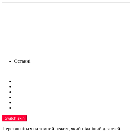
Останні
Menu
Новини
Політика
Кримінал
Фото
Надіслати новину
Реклама на сайті
Switch skin
Переключіться на темний режим, який ніжніший для очей.