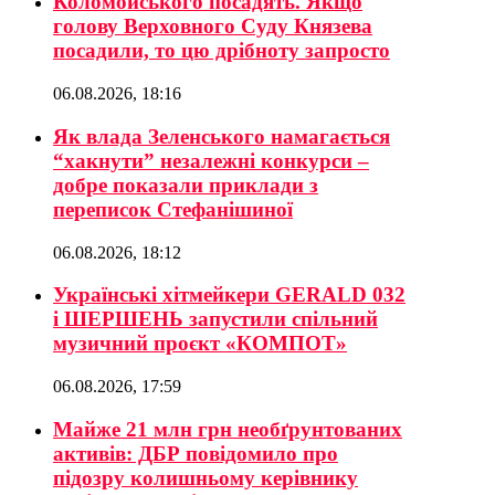
Коломойського посадять. Якщо
голову Верховного Суду Князева
посадили, то цю дрібноту запросто
06.08.2026, 18:16
Як влада Зеленського намагається
“хакнути” незалежні конкурси –
добре показали приклади з
переписок Стефанішиної
06.08.2026, 18:12
Українські хітмейкери GERALD 032
і ШЕРШЕНЬ запустили спільний
музичний проєкт «КОМПОТ»
06.08.2026, 17:59
Майже 21 млн грн необґрунтованих
активів: ДБР повідомило про
підозру колишньому керівнику