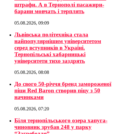
штрафи. А в Тернополі пасажири-
барани мовчать і терплять
05.08.2026, 09:09
Львівська політехніка стала
найпопулярнішим університетом
серед вступників в Україні.
Тернопільські хабарницькі
університети тихо заздрять
05.08.2026, 08:08
До свого 50-річчя бренд замороженої
піци Red Baron створив піцу з 50
начинками
05.08.2026, 07:20
Біля тернопільського озера хапуга-
чиновник зрубав 248 у парку
“Загребелля”