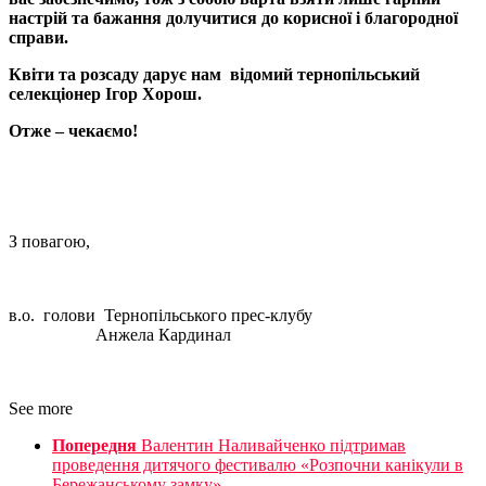
настрій та бажання долучитися до корисної і благородної
справи.
Квіти та розсаду дарує нам відомий тернопільський
селекціонер Ігор Хорош.
Отже – чекаємо!
З повагою,
в.о. голови Тернопільського прес-клубу
Анжела Кардинал
See more
Попередня
Валентин Наливайченко підтримав
проведення дитячого фестивалю «Розпочни канікули в
Бережанському замку»