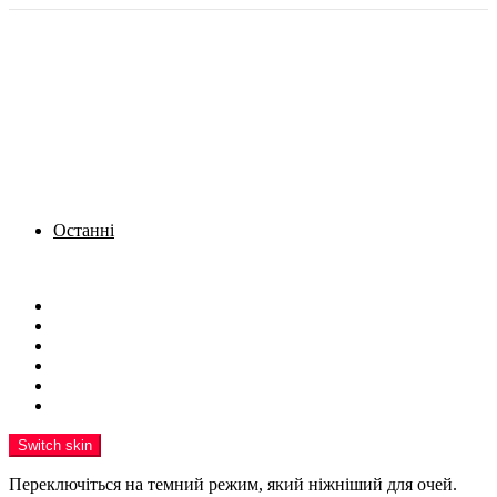
Останні
Menu
Новини
Політика
Кримінал
Фото
Надіслати новину
Реклама на сайті
Switch skin
Переключіться на темний режим, який ніжніший для очей.