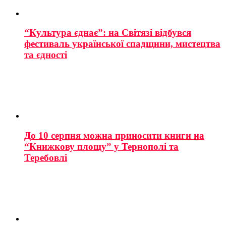
“Культура єднає”: на Світязі відбувся
фестиваль української спадщини, мистецтва
та єдності
До 10 серпня можна приносити книги на
“Книжкову площу” у Тернополі та
Теребовлі