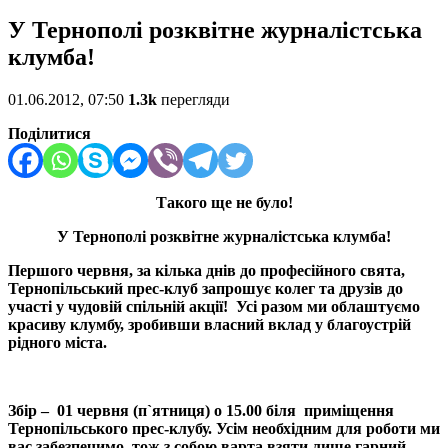
У Тернополі розквітне журналістська
клумба!
01.06.2012, 07:50
1.3k
перегляди
Поділитися
Такого ще не було!
У Тернополі розквітне журналістська клумба!
Першого червня, за кілька днів до професійного свята,
Тернопільський прес-клуб запрошує колег та друзів до
участі у чудовій спільній акції! Усі разом ми облаштуємо
красиву клумбу, зробивши власний вклад у благоустрій
рідного міста.
Збір – 01 червня (п`ятниця) о 15.00 біля приміщення
Тернопільського прес-клубу. Усім необхідним для роботи ми
вас забезпечимо, тож з собою варта взяти лише гарний