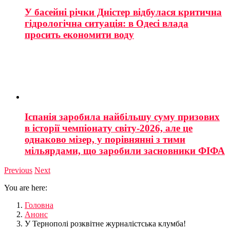
У басейні річки Дністер відбулася критична
гідрологічна ситуація: в Одесі влада
просить економити воду
Іспанія заробила найбільшу суму призових
в історії чемпіонату світу-2026, але це
однаково мізер, у порівнянні з тими
мільярдами, що заробили засновники ФІФА
Previous
Next
You are here:
Головна
Анонс
У Тернополі розквітне журналістська клумба!