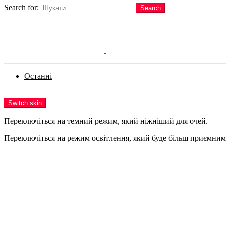
Search for:
Search
Login
Останні
Menu
Switch skin
Переключіться на темний режим, який ніжніший для очей.
Переключіться на режим освітлення, який буде більш приємним 
Login