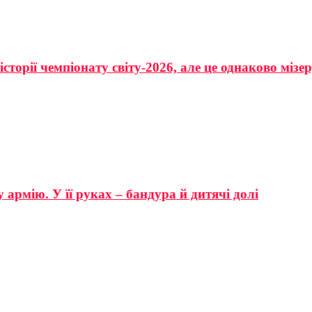
сторії чемпіонату світу-2026, але це однаково мізе
 армію. У її руках – бандура й дитячі долі