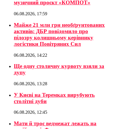
музичний проєкт «КОМПОТ»
06.08.2026, 17:59
Майже 21 млн грн необґрунтованих
активів: ДБР повідомило про
підозру колишньому керівнику
логістики Повітряних Сил
06.08.2026, 14:22
Ще одну столичну курвоту взяли за
дупу
06.08.2026, 13:28
У Києві на Теремках вирубують
столітні дуби
06.08.2026, 12:45
Мати й троє ведмежат лежать на