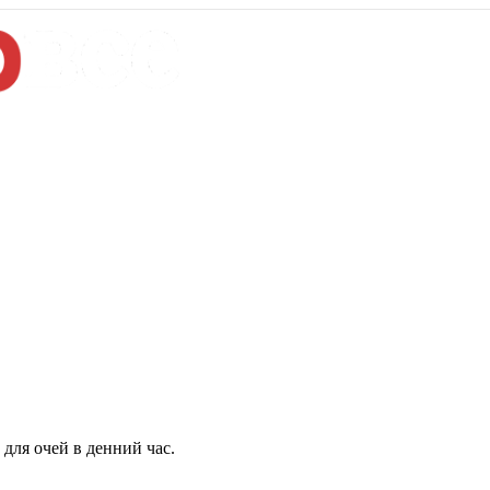
для очей в денний час.