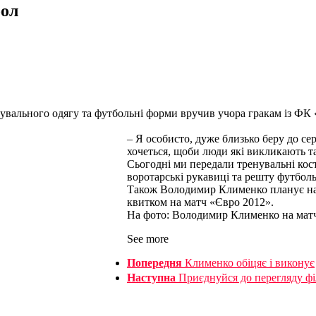
бол
увального одягу та футбольні форми вручив учора гракам із Ф
– Я особисто, дуже близько беру до се
хочеться, щоби люди які викликають та
Сьогодні ми передали тренувальні кост
воротарські рукавиці та решту футбо
Також Володимир Клименко планує наг
квитком на матч «Євро 2012».
На фото: Володимир Клименко на матчі
See more
Попередня
Клименко обіцяє і виконує
Наступна
Приєднуйся до перегляду фі