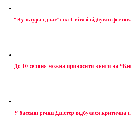
“Культура єднає”: на Світязі відбувся фестив
До 10 серпня можна приносити книги на “Кн
У басейні річки Дністер відбулася критична г