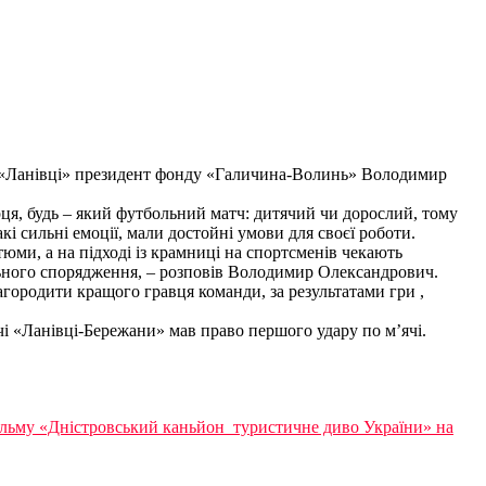
К «Ланівці» президент фонду «Галичина-Волинь» Володимир
рця, будь – який футбольний матч: дитячий чи дорослий, тому
кі сильні емоції, мали достойні умови для своєї роботи.
юми, а на підході із крамниці на спортсменів чекають
льного спорядження, – розповів Володимир Олександрович.
ородити кращого гравця команди, за результатами гри ,
 «Ланівці-Бережани» мав право першого удару по м’ячі.
льму «Дністровський каньйон  туристичне диво України» на