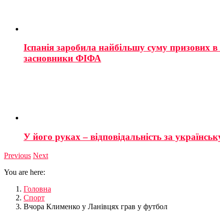
Іспанія заробила найбільшу суму призових в і
засновники ФІФА
У його руках – відповідальність за українську
Previous
Next
You are here:
Головна
Спорт
Вчора Клименко у Ланівцях грав у футбол