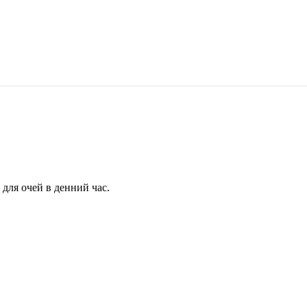
для очей в денний час.