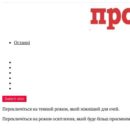
Останні
Menu
Новини
Політика
Кримінал
Фото
Надіслати новину
Реклама на сайті
Switch skin
Переключіться на темний режим, який ніжніший для очей.
Переключіться на режим освітлення, який буде більш приємним 
шукати