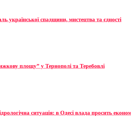
аль української спадщини, мистецтва та єдності
ижкову площу” у Тернополі та Теребовлі
ідрологічна ситуація: в Одесі влада просить еконо