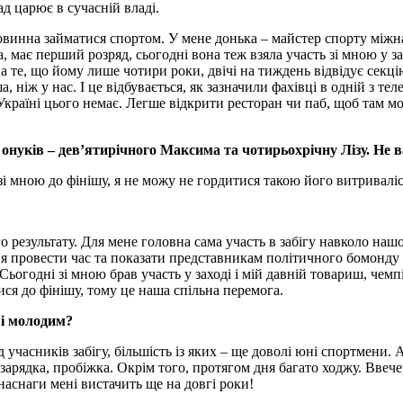
ад царює в сучасній владі.
винна займатися спортом. У мене донька – майстер спорту міжнар
 має перший розряд, сьогодні вона теж взяла участь зі мною у за
е, що йому лише чотири роки, двічі на тиждень відвідує секцію
, ніж у нас. І це відбувається, як зазначили фахівці в одній з те
 Україні цього немає. Легше відкрити ресторан чи паб, щоб там м
 онуків – дев’ятирічного Максима та чотирьохрічну Лізу. Не 
 зі мною до фінішу, я не можу не гордитися такою його витривалі
 результату. Для мене головна сама участь в забігу навколо нашог
’я провести час та показати представникам політичного бомонду 
 Сьогодні зі мною брав участь у заході і мій давній товариш, ч
ися до фінішу, тому це наша спільна перемога.
ші молодим?
д учасників забігу, більшість із яких – ще доволі юні спортмени.
зарядка, пробіжка. Окрім того, протягом дня багато ходжу. Ввеч
 наснаги мені вистачить ще на довгі роки!