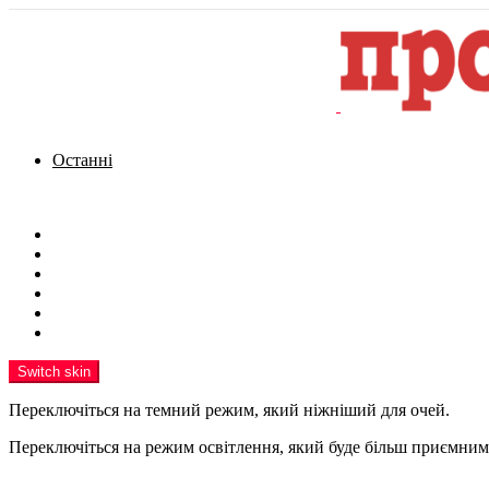
Останні
Menu
Новини
Політика
Кримінал
Фото
Надіслати новину
Реклама на сайті
Switch skin
Переключіться на темний режим, який ніжніший для очей.
Переключіться на режим освітлення, який буде більш приємним 
шукати