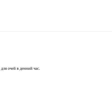
для очей в денний час.