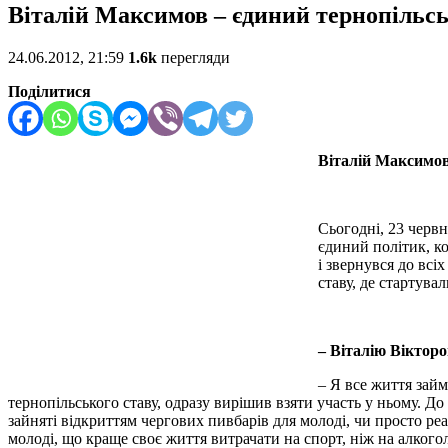
Віталій Максимов – єдиний тернопільсь
24.06.2012, 21:59
1.6k
перегляди
Поділитися
Віталій Максимов
Сьогодні, 23 черв
єдиний політик, к
і звернувся до всі
ставу, де стартувал
– Віталію Вікторо
– Я все життя займ
тернопільського ставу, одразу вирішив взяти участь у ньому. До 
зайняті відкриттям чергових пивбарів для молоді, чи просто р
молоді, що краще своє життя витрачати на спорт, ніж на алкого