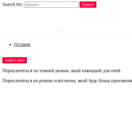
Search for:
Search
Login
Останні
Menu
Switch skin
Переключіться на темний режим, який ніжніший для очей.
Переключіться на режим освітлення, який буде більш приємним 
Login