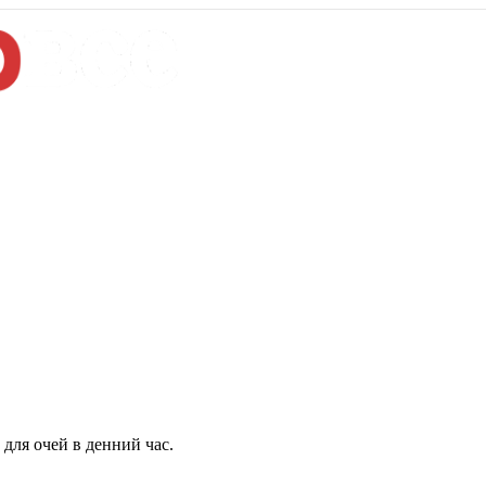
для очей в денний час.