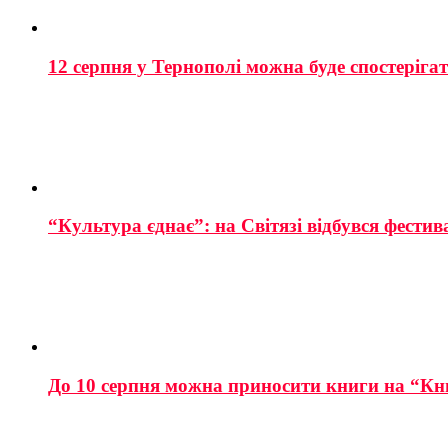
12 серпня у Тернополі можна буде спостеріга
“Культура єднає”: на Світязі відбувся фестив
До 10 серпня можна приносити книги на “Кн