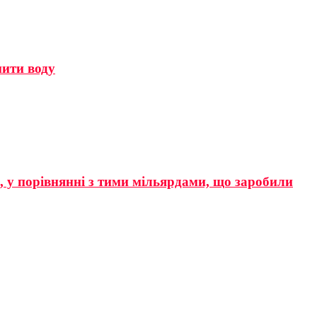
мити воду
р, у порівнянні з тими мільярдами, що заробили