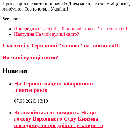
Принагідно вітаю тернополян із Днем молоді та зичу міцного з
майбутнє і Тернополя, і України!
See more
Попередня
Сьогодні у Тернополі “халява” на ковзанах!!!
Наступна
На чиїй вулиці свято?
Сьогодні у Тернополі “халява” на ковзанах!!!
На чиїй вулиці свято?
Новини
На Тернопільщині заборонили
ловити раків
07.08.2026, 13:10
Коломойського посадять. Якщо
голову Верховного Суду Князева
посадили, то цю дрібноту запросто