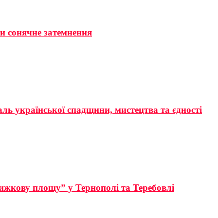
ти сонячне затемнення
аль української спадщини, мистецтва та єдності
ижкову площу” у Тернополі та Теребовлі