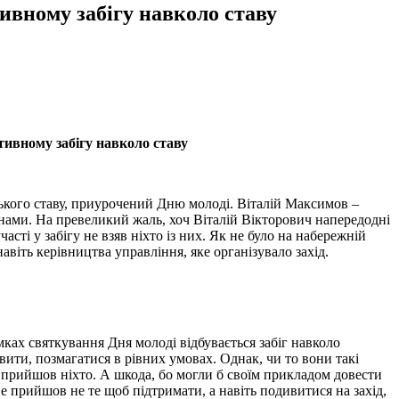
ивному забігу навколо ставу
тивному забігу навколо ставу
ського ставу, приурочений Дню молоді. Віталій Максимов –
нами. На превеликий жаль, хоч Віталій Вікторович напередодні
асті у забігу не взяв ніхто із них. Як не було на набережній
 навіть керівництва управління, яке організувало захід.
рамках святкування Дня молоді відбувається забіг навколо
овити, позмагатися в рівних умовах. Однак, чи то вони такі
е прийшов ніхто. А шкода, бо могли б своїм прикладом довести
е прийшов не те щоб підтримати, а навіть подивитися на захід,