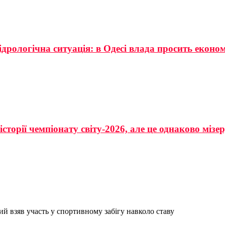
ідрологічна ситуація: в Одесі влада просить еконо
сторії чемпіонату світу-2026, але це однаково мізе
й взяв участь у спортивному забігу навколо ставу