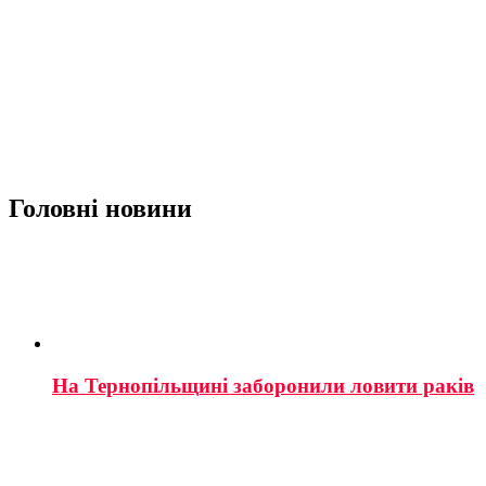
Головні новини
На Тернопільщині заборонили ловити раків