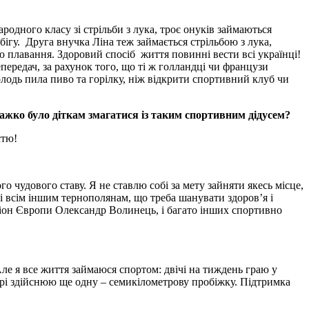
одного класу зі стрільби з лука, троє онуків займаються
бігу. Друга внучка Ліна теж займається стрільбою з лука,
 плавання. Здоровий спосіб життя повинні вести всі українці!
лепередач, за рахунок того, що ті ж голландці чи французи
олодь пила пиво та горілку, ніж відкрити спортивний клуб чи
важко було діткам змагатися із таким спортивним дідусем?
стю!
о чудового ставу. Я не ставлю собі за мету зайняти якесь місце,
і всім іншим тернополянам, що треба шанувати здоров’я і
емпіон Європи Олександр Волинець, і багато інших спортивно
 Але я все життя займаюся спортом: двічі на тиждень граю у
ері здійснюю ще одну – семикілометрову пробіжку. Підтримка