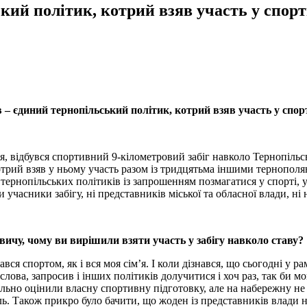
кий політик, котрий взяв участь у спорт
 – єдиний тернопільський політик, котрий взяв участь у спор
ня, відбувся спортивний 9-кілометровий забіг навколо Тернопіль
отрий взяв у ньому участь разом із тридцятьма іншими тернополя
х тернопільських політиків із запрошенням позмагатися у спорті, уч
и учасники забігу, ні представників міської та обласної влади, ні
вичу, чому ви вирішили взяти участь у забігу навколо ставу?
ався спортом, як і вся моя сім’я. І коли дізнався, що сьогодні у 
слова, запросив і інших політиків долучитися і хоч раз, так би м
еально оцінили власну спортивну підготовку, але на набережну н
ль. Також прикро було бачити, що жоден із представників влади н