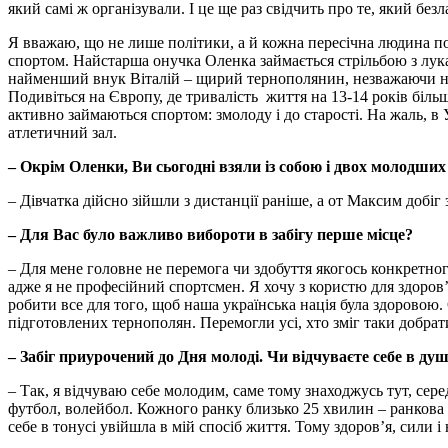
який самі ж організували. І це ще раз свідчить про те, який безл
Я вважаю, що не лише політики, а й кожна пересічна людина по
спортом. Найстарша онучка Оленка займається стрільбою з лука,
найменший внук Віталій – щирий тернополянин, незважаючи на т
Подивіться на Європу, де тривалість життя на 13-14 років більша
активно займаються спортом: змолоду і до старості. На жаль, в
атлетичний зал.
– Окрім Оленки, Ви сьогодні взяли із собою і двох молодших
– Дівчатка дійсно зійшли з дистанції раніше, а от Максим добіг
– Для Вас було важливо вибороти в забігу перше місце?
– Для мене головне не перемога чи здобуття якогось конкретного
адже я не професійний спортсмен. Я хочу з користю для здоров
робити все для того, щоб наша українська нація була здоровою.
підготовлених тернополян. Перемогли усі, хто зміг таки добрат
– Забіг приурочений до Дня молоді. Чи відчуваєте себе в ду
– Так, я відчуваю себе молодим, саме тому знаходжусь тут, сере
футбол, волейбол. Кожного ранку близько 25 хвилин – ранкова 
себе в тонусі увійшла в мій спосіб життя. Тому здоров’я, сили і