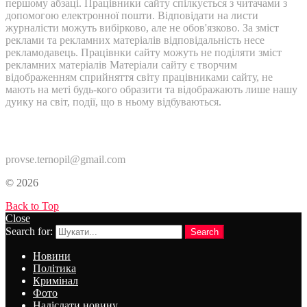
першому абзаці. Працівники сайту спілкується з читачами з
допомогою електронної пошти. Відповідати на листи
журналісти можуть вибірково, але не обов'язково. За зміст
реклами та рекламних матеріалів відповідальність несе
рекламодавець. Працівнки сайту можуть не поділяти зміст
рекламних матеріалів Матеріали сайту є творчим
відображенням сприйняття світу працівниками сайту, не
мають на меті будь-кого образити та відображають лише нашу
дуику на світ, події, що в ньому відбуваються.
Контакти:
provse.ternopil@gmail.com
© 2026
Back to Top
Close
Search for:
Search
Новини
Політика
Кримінал
Фото
Надіслати новину