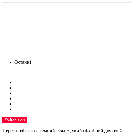
Останні
Menu
Новини
Політика
Кримінал
Фото
Надіслати новину
Реклама на сайті
Switch skin
Переключіться на темний режим, який ніжніший для очей.