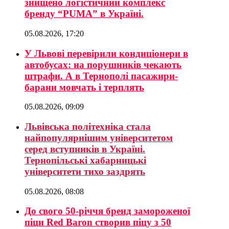
знищено логістичний комплекс
бренду “PUMA” в Україні.
05.08.2026, 17:20
У Львові перевірили кондиціонери в
автобусах: на порушників чекають
штрафи. А в Тернополі пасажири-
барани мовчать і терплять
05.08.2026, 09:09
Львівська політехніка стала
найпопулярнішим університетом
серед вступників в Україні.
Тернопільські хабарницькі
університети тихо заздрять
05.08.2026, 08:08
До свого 50-річчя бренд замороженої
піци Red Baron створив піцу з 50