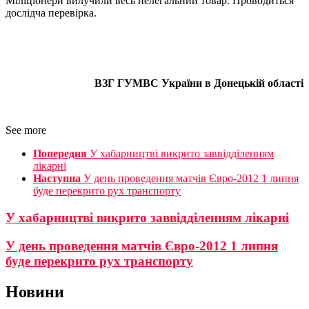
Міліціонери вилучили весь нелегальний товар. Проводиться
дослідча перевірка.
ВЗГ
ГУМВС України в Донецькій області
See more
Попередня
У хабарництві викрито заввідділенням
лікарні
Наступна
У день проведення матчів Євро-2012 1 липня
буде перекрито рух транспорту
У хабарництві викрито заввідділенням лікарні
У день проведення матчів Євро-2012 1 липня
буде перекрито рух транспорту
Новини