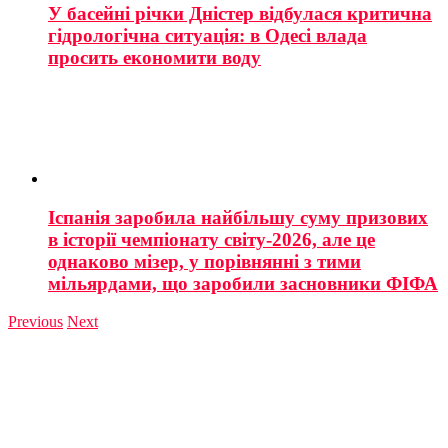
У басейні річки Дністер відбулася критична
гідрологічна ситуація: в Одесі влада
просить економити воду
Іспанія заробила найбільшу суму призових
в історії чемпіонату світу-2026, але це
однаково мізер, у порівнянні з тими
мільярдами, що заробили засновники ФІФА
Previous
Next