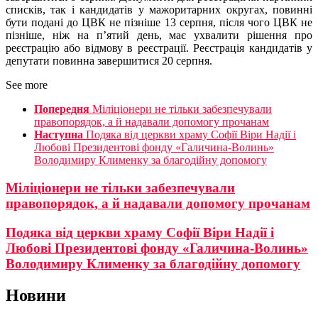
списків, так і кандидатів у мажоритарних округах, повинні
бути подані до ЦВК не пізніше 13 серпня, після чого ЦВК не
пізніше, ніж на п’ятий день, має ухвалити рішення про
реєстрацію або відмову в реєстрації. Реєстрація кандидатів у
депутати повинна завершитися 20 серпня.
See more
Попередня
Міліціонери не тільки забезпечували
правопорядок, а й надавали допомогу прочанам
Наступна
Подяка від церкви храму Софії Віри Надії і
Любові Президентові фонду «Галичина-Волинь»
Володимиру Клименку за благодійну допомогу
Міліціонери не тільки забезпечували
правопорядок, а й надавали допомогу прочанам
Подяка від церкви храму Софії Віри Надії і
Любові Президентові фонду «Галичина-Волинь»
Володимиру Клименку за благодійну допомогу
Новини