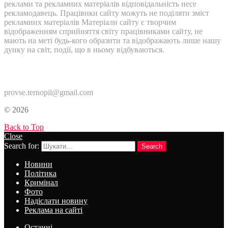
реклами та рекламних матеріалів відповідальність несе
рекламодавець. Працівнки сайту можуть не поділяти зміст
рекламних матеріалів Матеріали сайту є творчим
відображенням сприйняття світу працівниками сайту, не
мають на меті будь-кого образити та відображають лише нашу
дуику на світ, події, що в ньому відбуваються.
Контакти:
provse.ternopil@gmail.com
© 2026
Back to Top
Close
Search for:
Search
Новини
Політика
Кримінал
Фото
Надіслати новину
Реклама на сайті
Останні