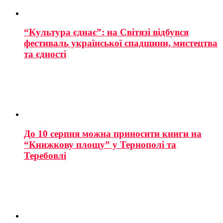
“Культура єднає”: на Світязі відбувся
фестиваль української спадщини, мистецтва
та єдності
До 10 серпня можна приносити книги на
“Книжкову площу” у Тернополі та
Теребовлі