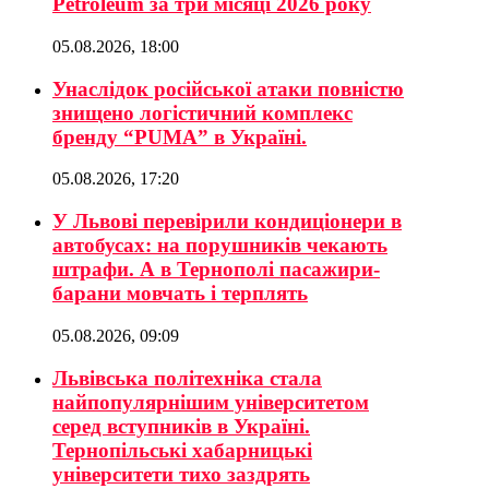
Petroleum за три місяці 2026 року
05.08.2026, 18:00
Унаслідок російської атаки повністю
знищено логістичний комплекс
бренду “PUMA” в Україні.
05.08.2026, 17:20
У Львові перевірили кондиціонери в
автобусах: на порушників чекають
штрафи. А в Тернополі пасажири-
барани мовчать і терплять
05.08.2026, 09:09
Львівська політехніка стала
найпопулярнішим університетом
серед вступників в Україні.
Тернопільські хабарницькі
університети тихо заздрять