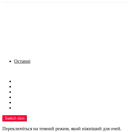
Останні
Menu
Новини
Політика
Кримінал
Фото
Надіслати новину
Реклама на сайті
Switch skin
Переключіться на темний режим, який ніжніший для очей.