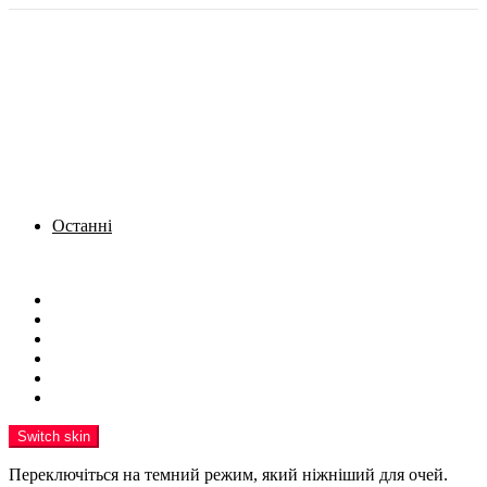
Останні
Menu
Новини
Політика
Кримінал
Фото
Надіслати новину
Реклама на сайті
Switch skin
Переключіться на темний режим, який ніжніший для очей.