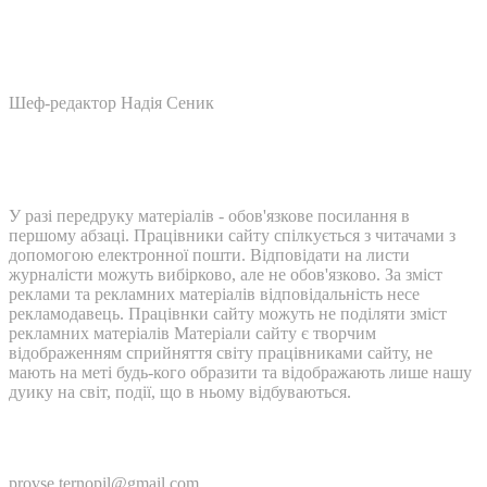
Шеф-редактор Надія Сеник
У разі передруку матеріалів - обов'язкове посилання в
першому абзаці. Працівники сайту спілкується з читачами з
допомогою електронної пошти. Відповідати на листи
журналісти можуть вибірково, але не обов'язково. За зміст
реклами та рекламних матеріалів відповідальність несе
рекламодавець. Працівнки сайту можуть не поділяти зміст
рекламних матеріалів Матеріали сайту є творчим
відображенням сприйняття світу працівниками сайту, не
мають на меті будь-кого образити та відображають лише нашу
дуику на світ, події, що в ньому відбуваються.
Контакти:
provse.ternopil@gmail.com