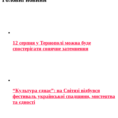
12 серпня у Тернополі можна буде
спостерігати сонячне затемнення
“Культура єднає”: на Світязі відбувся
фестиваль української спадщини, мистецтва
та єдності