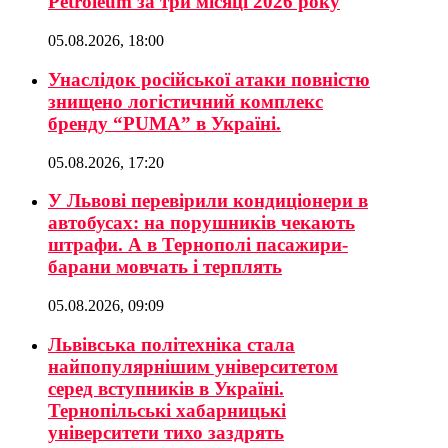
Petroleum за три місяці 2026 року
05.08.2026, 18:00
Унаслідок російської атаки повністю
знищено логістичний комплекс
бренду “PUMA” в Україні.
05.08.2026, 17:20
У Львові перевірили кондиціонери в
автобусах: на порушників чекають
штрафи. А в Тернополі пасажири-
барани мовчать і терплять
05.08.2026, 09:09
Львівська політехніка стала
найпопулярнішим університетом
серед вступників в Україні.
Тернопільські хабарницькі
університети тихо заздрять