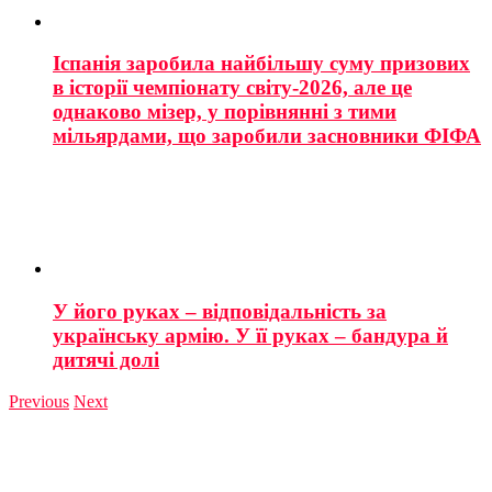
Іспанія заробила найбільшу суму призових
в історії чемпіонату світу-2026, але це
однаково мізер, у порівнянні з тими
мільярдами, що заробили засновники ФІФА
У його руках – відповідальність за
українську армію. У її руках – бандура й
дитячі долі
Previous
Next