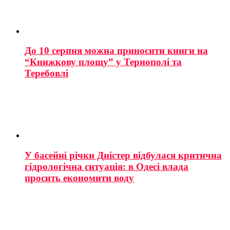
До 10 серпня можна приносити книги на
“Книжкову площу” у Тернополі та
Теребовлі
У басейні річки Дністер відбулася критична
гідрологічна ситуація: в Одесі влада
просить економити воду