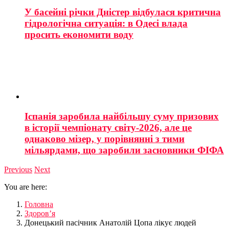
У басейні річки Дністер відбулася критична
гідрологічна ситуація: в Одесі влада
просить економити воду
Іспанія заробила найбільшу суму призових
в історії чемпіонату світу-2026, але це
однаково мізер, у порівнянні з тими
мільярдами, що заробили засновники ФІФА
Previous
Next
You are here:
Головна
Здоров’я
Донецький пасічник Анатолій Цопа лікує людей