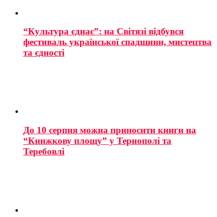
“Культура єднає”: на Світязі відбувся
фестиваль української спадщини, мистецтва
та єдності
До 10 серпня можна приносити книги на
“Книжкову площу” у Тернополі та
Теребовлі