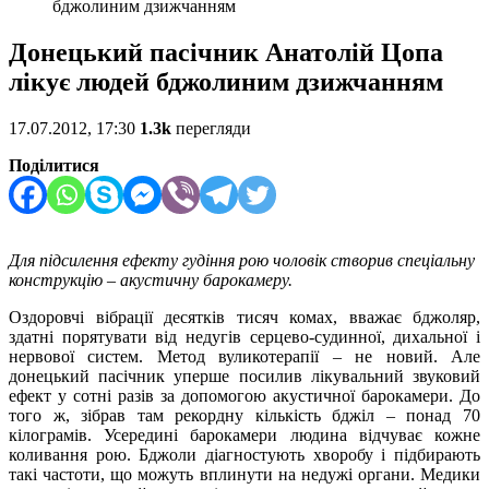
бджолиним дзижчанням
Донецький пасічник Анатолій Цопа
лікує людей бджолиним дзижчанням
17.07.2012, 17:30
1.3k
перегляди
Поділитися
Для підсилення ефекту гудіння рою чоловік створив спеціальну
конструкцію – акустичну барокамеру.
Оздоровчі вібрації десятків тисяч комах, вважає бджоляр,
здатні порятувати від недугів серцево-судинної, дихальної і
нервової систем. Метод вуликотерапії – не новий. Але
донецький пасічник уперше посилив лікувальний звуковий
ефект у сотні разів за допомогою акустичної барокамери. До
того ж, зібрав там рекордну кількість бджіл – понад 70
кілограмів. Усередині барокамери людина відчуває кожне
коливання рою. Бджоли діагностують хворобу і підбирають
такі частоти, що можуть вплинути на недужі органи. Медики