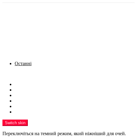
Останні
Menu
Новини
Політика
Кримінал
Фото
Надіслати новину
Реклама на сайті
Switch skin
Переключіться на темний режим, який ніжніший для очей.