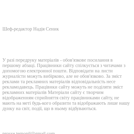
Шеф-редактор Надія Сеник
У разі передруку матеріалів - обов'язкове посилання в
першому абзаці. Працівники сайту спілкується з читачами з
допомогою електронної пошти. Відповідати на листи
журналісти можуть вибірково, але не обов'язково. За зміст
реклами та рекламних матеріалів відповідальність несе
рекламодавець. Працівнки сайту можуть не поділяти зміст
рекламних матеріалів Матеріали сайту є творчим
відображенням сприйняття світу працівниками сайту, не
мають на меті будь-кого образити та відображають лише нашу
дуику на світ, події, що в ньому відбуваються.
Контакти:
provse.ternopil@gmail.com