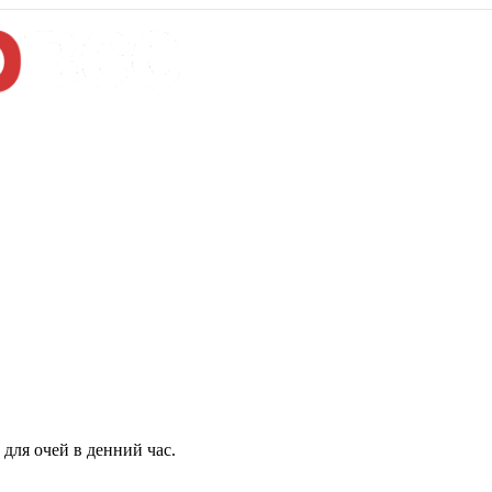
для очей в денний час.