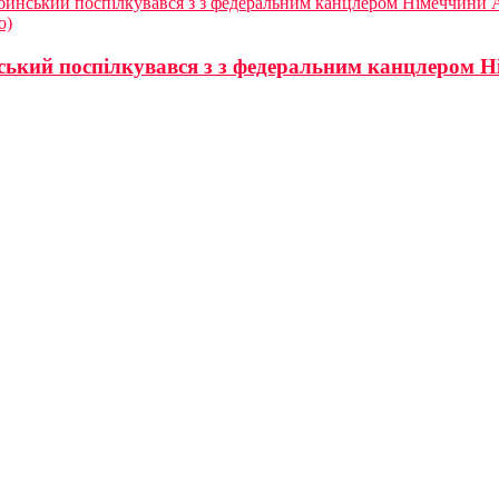
бинський поспілкувався з з федеральним канцлером Німеччини
о)
ський поспілкувався з з федеральним канцлером 