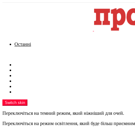
Останні
Menu
Новини
Політика
Кримінал
Фото
Надіслати новину
Реклама на сайті
Switch skin
Переключіться на темний режим, який ніжніший для очей.
Переключіться на режим освітлення, який буде більш приємним 
шукати