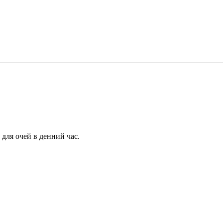
для очей в денний час.