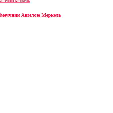
 Анґелою Меркель
Німеччини Анґелою Меркель