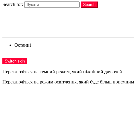
Search for:
Search
Login
Останні
Menu
Switch skin
Переключіться на темний режим, який ніжніший для очей.
Переключіться на режим освітлення, який буде більш приємним 
Login