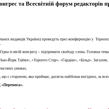
онгрес та Всесвітній форум редакторів пр
ьних видавців України) проведуть прес-конференцію у Тернопол
.
 Одна із місій конгресу – підтримати свободу слова. Головна тем
ью-Йорк Таймз», «Торонто Стар», «Гардіан», «Більд». Загалом, б
ільгових умовах.
о є стороною, яка приймає, досягла найбільш вигідних, за всю і
Д «Перемога».