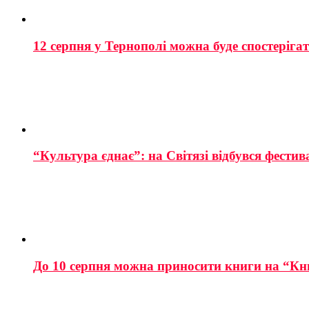
12 серпня у Тернополі можна буде спостеріга
“Культура єднає”: на Світязі відбувся фестив
До 10 серпня можна приносити книги на “Кн