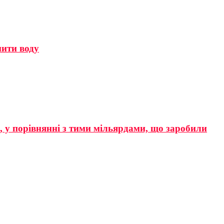
мити воду
р, у порівнянні з тими мільярдами, що заробили