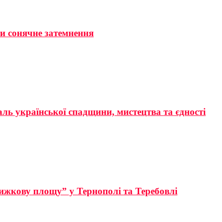
ти сонячне затемнення
аль української спадщини, мистецтва та єдності
ижкову площу” у Тернополі та Теребовлі