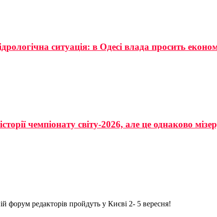
ідрологічна ситуація: в Одесі влада просить еконо
сторії чемпіонату світу-2026, але це однаково мізе
ній форум редакторів пройдуть у Києві 2- 5 вересня!