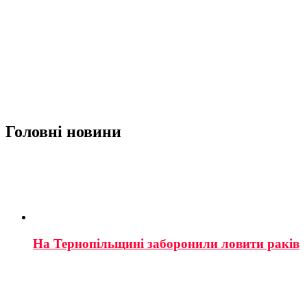
Головні новини
На Тернопільщині заборонили ловити раків