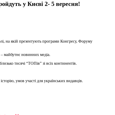
ойдуть у Києві 2- 5 вересня!
і, на якій презентують програми Конгресу, Форуму
а – майбутнє новинних медіа.
лизько тисячі “ТОПів” зі всіх континентів.
сторію, умов участі для українських видавців.