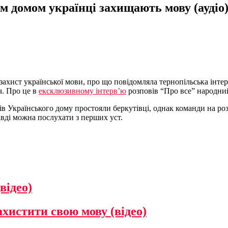
м домом українці захищають мову (аудіо
захист української мови, про що повідомляла тернопільська інтер
ч. Про це в
ексклюзивному інтерв’ю
розповів “Про все” народний
ів Українського дому простояли беркутівці, однак команди на ро
авді можна послухати з перших уст.
відео)
ахистити свою мову (відео)