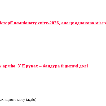
сторії чемпіонату світу-2026, але це однаково мізе
 армію. У її руках – бандура й дитячі долі
захищають мову (аудіо)