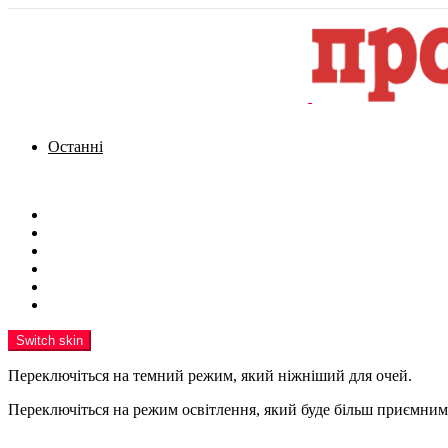
Останні
Menu
Новини
Політика
Кримінал
Фото
Надіслати новину
Реклама на сайті
Switch skin
Переключіться на темний режим, який ніжніший для очей.
Переключіться на режим освітлення, який буде більш приємним 
шукати