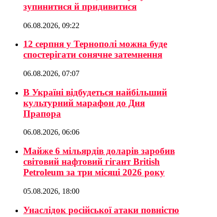
зупинитися й придивитися
06.08.2026, 09:22
12 серпня у Тернополі можна буде
спостерігати сонячне затемнення
06.08.2026, 07:07
В Україні відбудеться найбільший
культурний марафон до Дня
Прапора
06.08.2026, 06:06
Майже 6 мільярдів доларів заробив
світовий нафтовий гігант British
Petroleum за три місяці 2026 року
05.08.2026, 18:00
Унаслідок російської атаки повністю