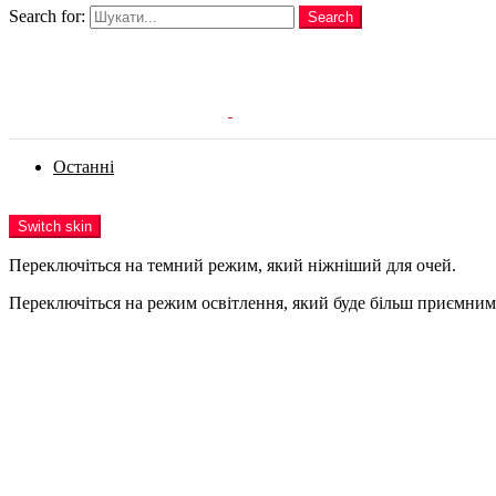
Search for:
Search
Login
Останні
Menu
Switch skin
Переключіться на темний режим, який ніжніший для очей.
Переключіться на режим освітлення, який буде більш приємним 
Login