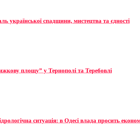
аль української спадщини, мистецтва та єдності
ижкову площу” у Тернополі та Теребовлі
ідрологічна ситуація: в Одесі влада просить еконо