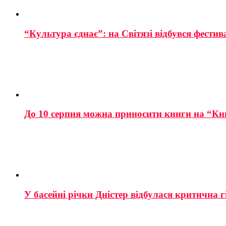
“Культура єднає”: на Світязі відбувся фестив
До 10 серпня можна приносити книги на “Кн
У басейні річки Дністер відбулася критична г