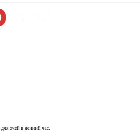
для очей в денний час.