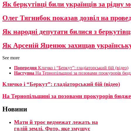
Як беркутівці били українців за рідну мо
Олег Тягнибок показав дозвіл на провед
Як народні депутати билися з беркутівц
Як Арсеній Яценюк захищав українську 
See more
Попередня
Кличко і “Беркут”: гладіаторський бій (відео)
Наступна
На Тернопільщині за позовами прокурорів бюд
Кличко і “Беркут”: гладіаторський бій (відео)
На Тернопільщині за позовами прокурорів бюдже
Новини
Мати й троє ведмежат лежать на
голій землі. Фото, яке змушує