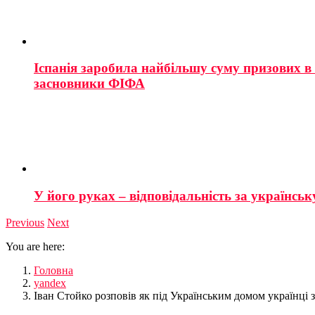
Іспанія заробила найбільшу суму призових в і
засновники ФІФА
У його руках – відповідальність за українську
Previous
Next
You are here:
Головна
yandex
Іван Стойко розповів як під Українським домом українці 