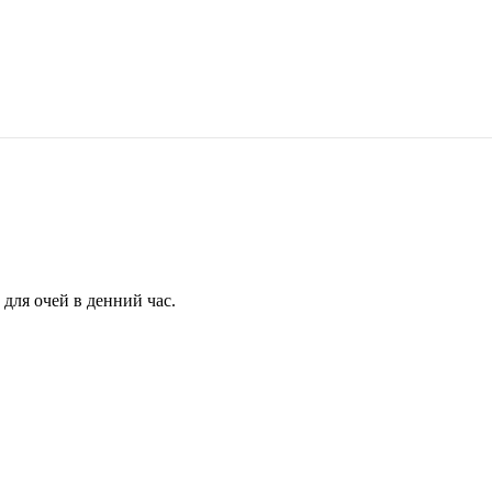
для очей в денний час.