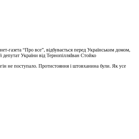
)
нет-газета “Про все”, відбувається перед Українським домом,
 депутат України від ТернопілляІван Стойко
згін не поступало. Протистояння і штовханина були. Як усе