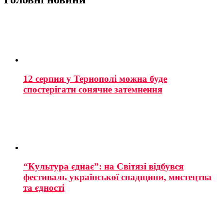
12 серпня у Тернополі можна буде
спостерігати сонячне затемнення
“Культура єднає”: на Світязі відбувся
фестиваль української спадщини, мистецтва
та єдності