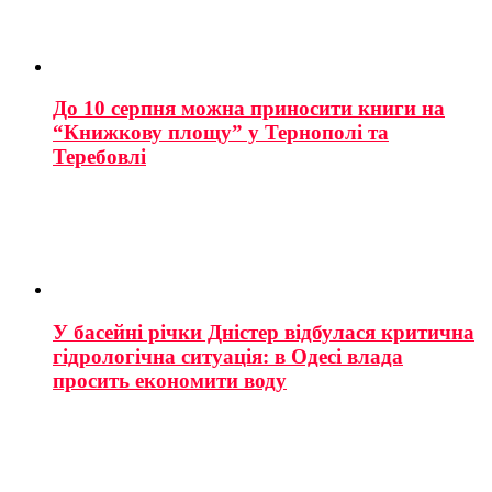
До 10 серпня можна приносити книги на
“Книжкову площу” у Тернополі та
Теребовлі
У басейні річки Дністер відбулася критична
гідрологічна ситуація: в Одесі влада
просить економити воду