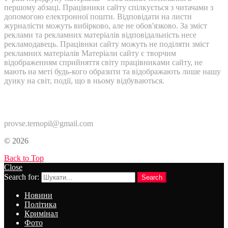
першому абзаці. Працівники сайту спілкується з читачами з
допомогою електронної пошти. Відповідати на листи
журналісти можуть вибірково, але не обов'язково. За зміст
реклами та рекламних матеріалів відповідальність несе
рекламодавець. Працівнки сайту можуть не поділяти зміст
рекламних матеріалів Матеріали сайту є творчим
відображенням сприйняття світу працівниками сайту, не
мають на меті будь-кого образити та відображають лише нашу
дуику на світ, події, що в ньому відбуваються.
Контакти:
provse.ternopil@gmail.com
© 2026
Back to Top
Close
Search for:
Search
Новини
Політика
Кримінал
Фото