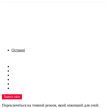
Останні
Menu
Новини
Політика
Кримінал
Фото
Надіслати новину
Реклама на сайті
Switch skin
Переключіться на темний режим, який ніжніший для очей.