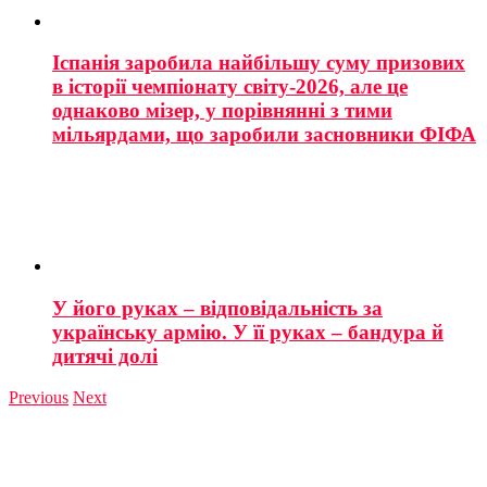
Іспанія заробила найбільшу суму призових
в історії чемпіонату світу-2026, але це
однаково мізер, у порівнянні з тими
мільярдами, що заробили засновники ФІФА
У його руках – відповідальність за
українську армію. У її руках – бандура й
дитячі долі
Previous
Next