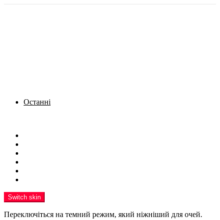
Останні
Menu
Новини
Політика
Кримінал
Фото
Надіслати новину
Реклама на сайті
Switch skin
Переключіться на темний режим, який ніжніший для очей.