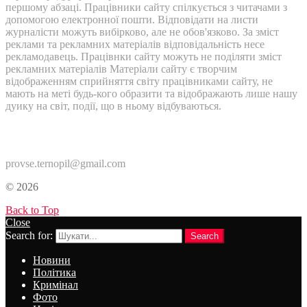
першому абзаці. Працівники сайту спілкується з читачами з
допомогою електронної пошти. Відповідати на листи
журналісти можуть вибірково, але не обов'язково. За зміст
реклами та рекламних матеріалів відповідальність несе
рекламодавець. Працівнки сайту можуть не поділяти зміст
рекламних матеріалів Матеріали сайту є творчим
відображенням сприйняття світу працівниками сайту, не
мають на меті будь-кого образити та відображають лише нашу
дуику на світ, події, що в ньому відбуваються.
Контакти:
provse.ternopil@gmail.com
© 2026
Back to Top
Close
Search for:
Search
Новини
Політика
Кримінал
Фото