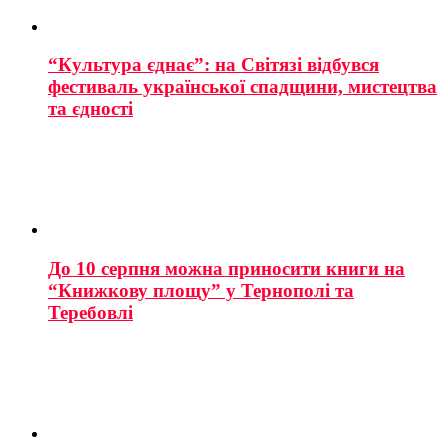
“Культура єднає”: на Світязі відбувся
фестиваль української спадщини, мистецтва
та єдності
До 10 серпня можна приносити книги на
“Книжкову площу” у Тернополі та
Теребовлі