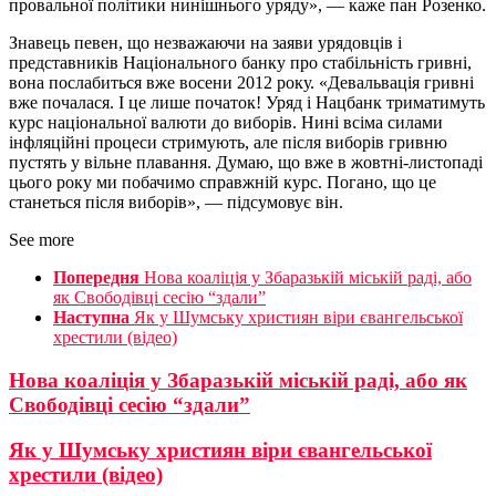
провальної політики нинішнього уряду», — каже пан Розенко.
Знавець певен, що незважаючи на заяви урядовців і
представників Національного банку про стабільність гривні,
вона послабиться вже восени 2012 року. «Девальвація гривні
вже почалася. І це лише початок! Уряд і Нацбанк триматимуть
курс національної валюти до виборів. Нині всіма силами
інфляційні процеси стримують, але після виборів гривню
пустять у вільне плавання. Думаю, що вже в жовтні-листопаді
цього року ми побачимо справжній курс. Погано, що це
станеться після виборів», — підсумовує він.
See more
Попередня
Нова коаліція у Збаразькій міській раді, або
як Свободівці сесію “здали”
Наступна
Як у Шумську християн віри євангельської
хрестили (відео)
Нова коаліція у Збаразькій міській раді, або як
Свободівці сесію “здали”
Як у Шумську християн віри євангельської
хрестили (відео)