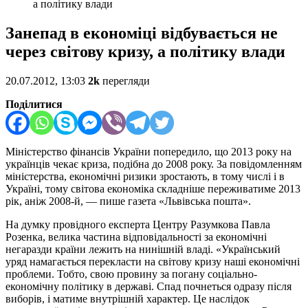
а політику влади
Занепад в економіці відбувається не
через світову кризу, а політику влади
20.07.2012, 13:03
2k
перегляди
Поділитися
Міністерство фінансів України попередило, що 2013 року на
українців чекає криза, подібна до 2008 року. За повідомленням
міністерства, економічні ризики зростають, в тому числі і в
Україні, тому світова економіка складніше переживатиме 2013
рік, аніж 2008-й, — пише газета «Львівська пошта».
На думку провідного експерта Центру Разумкова Павла
Розенка, велика частина відповідальності за економічні
негаразди країни лежить на нинішній владі. «Український
уряд намагається перекласти на світову кризу наші економічні
проблеми. Тобто, свою провину за погану соціально-
економічну політику в державі. Спад почнеться одразу після
виборів, і матиме внутрішній характер. Це наслідок