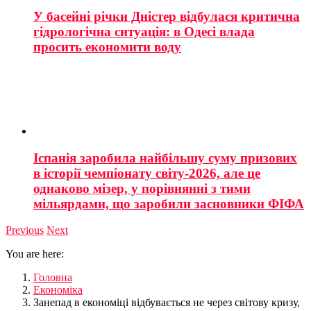
У басейні річки Дністер відбулася критична
гідрологічна ситуація: в Одесі влада
просить економити воду
Іспанія заробила найбільшу суму призових
в історії чемпіонату світу-2026, але це
однаково мізер, у порівнянні з тими
мільярдами, що заробили засновники ФІФА
Previous
Next
You are here:
Головна
Економіка
Занепад в економіці відбувається не через світову кризу,