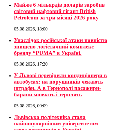
Майже 6 мільярдів доларів заробив
світовий нафтовий гігант British
Petroleum за три місяці 2026 року
05.08.2026, 18:00
Унаслідок російської атаки повністю
знищено логістичний комплекс
бренду “PUMA” в Україні.
05.08.2026, 17:20
У Львові перевірили кондиціонери в
автобусах: на порушників чекають
штрафи. А в Тернополі пасажири-
барани мовчать і терплять
05.08.2026, 09:09
Львівська політехніка стала
найпопулярнішим університетом
серед вступників в Україні.